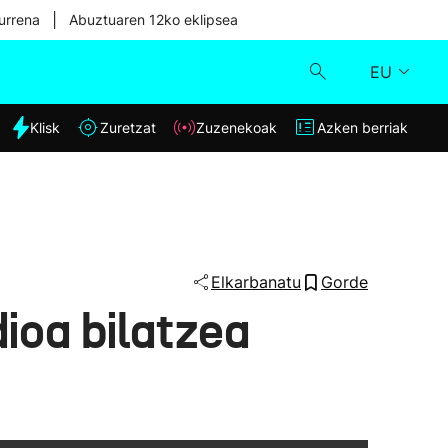
|
urrena
Abuztuaren 12ko eklipsea
EU
dia
Klisk
Zuretzat
Zuzenekoak
Azken berriak
Klisk
Zuzenekoak
Zuretzat
Elkarbanatu
Gorde
ioa bilatzea
Azken berriak