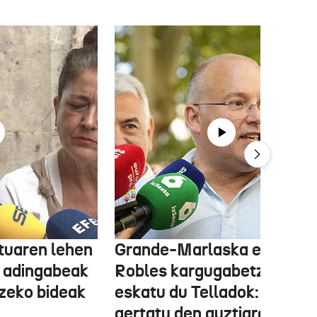
tuaren lehen
Grande-Marlaska eta
 adingabeak
Robles kargugabetzea
tzeko bideak
eskatu du Telladok: "Ceuta
gertatu den guztiaren