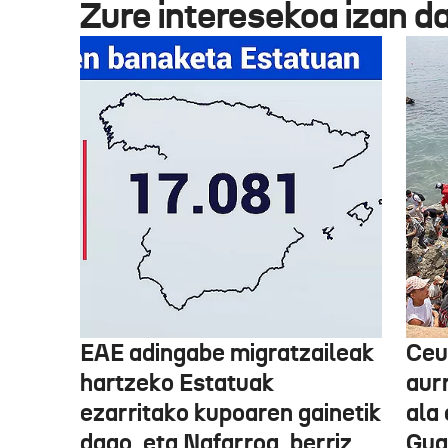
Zure interesekoa izan d
EAE adingabe migratzaileak
Ceu
hartzeko Estatuak
aurr
ezarritako kupoaren gainetik
ala 
dago, eta Nafarroa, berriz,
Guar