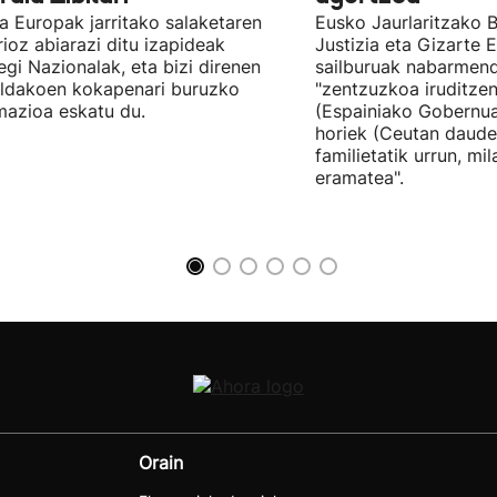
tia Europak jarritako salaketaren
Eusko Jaurlaritzako B
ioz abiarazi ditu izapideak
Justizia eta Gizarte
egi Nazionalak, eta bizi direnen
sailburuak nabarmend
ildakoen kokapenari buruzko
"zentzuzkoa iruditze
mazioa eskatu du.
(Espainiako Gobernu
horiek (Ceutan daude
familietatik urrun, mi
eramatea".
Orain