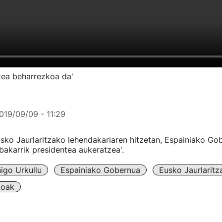
tzea beharrezkoa da'
019/09/09 - 11:29
usko Jaurlaritzako lehendakariaren hitzetan, Espainiako Go
bakarrik presidentea aukeratzea'.
ñigo Urkullu
Espainiako Gobernua
Eusko Jaurlaritz
koak