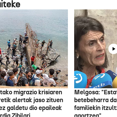
aiteke
tako migrazio krisiaren
Melgosa: "Esta
etik alertak jaso zituen
betebeharra da
ez galdetu dio epaileak
familiekin itzul
dia Zibilari
agortzea"