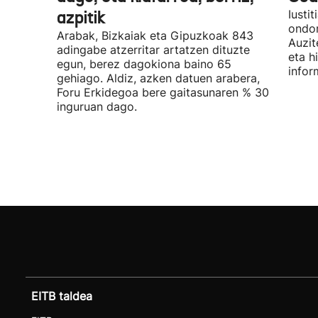
azpitik
Iusti
ondor
Arabak, Bizkaiak eta Gipuzkoak 843
Auzit
adingabe atzerritar artatzen dituzte
eta h
egun, berez dagokiona baino 65
infor
gehiago. Aldiz, azken datuen arabera,
Foru Erkidegoa bere gaitasunaren % 30
inguruan dago.
EITB taldea