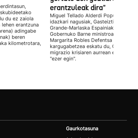
erdintasun,
erantzuleak dira"
 Eskubideetako
Miguel Tellado Alderdi Popularraren
u du ez zaiola
idazkari nagusiak, Gasteiztik, Fernan
n lehen erantzuna
Grande-Marlaska Espainiako
arena) adingabe
Gobernuko Barne ministroa eta
nak) beren
Margarita Robles Defentsa ministroa
laka kilometrotara,
kargugabetzea eskatu du, Ceutako
migrazio krisiaren aurrean ez dutelak
"ezer egin".
Gaurkotasuna