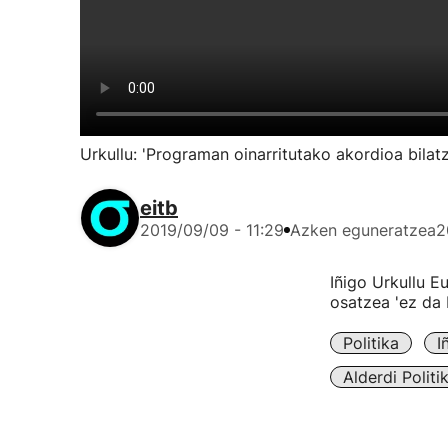
Urkullu: 'Programan oinarritutako akordioa bila
eitb
2019/09/09 - 11:29
Azken eguneratzea
2
Iñigo Urkullu E
osatzea 'ez da 
Politika
I
Alderdi Politi