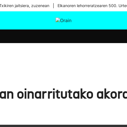
|
xikiren jaitsiera, zuzenean
Elkanoren lehorreratzearen 500. Urte
tura
Ikusmiran
Egural
Osasuna
Teknologia
an oinarritutako akord