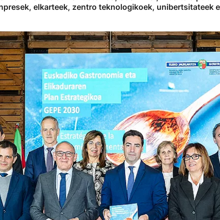
presek, elkarteek, zentro teknologikoek, unibertsitateek et