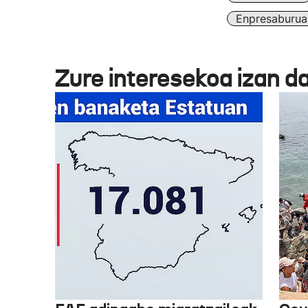
Enpresaburua
Zure interesekoa izan d