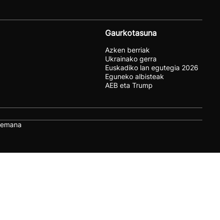
Gaurkotasuna
Azken berriak
Ukrainako gerra
Euskadiko lan egutegia 2026
Eguneko albisteak
AEB eta Trump
remana