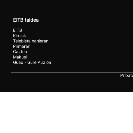
EITB taldea
EITB
Kirolak
Telebista nahieran
Primeran
Gaztea
Makusi
Guau - Gure Audioa
Pribat