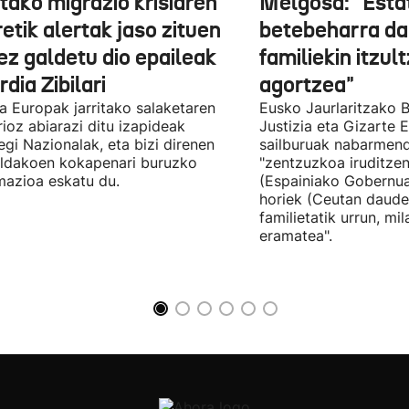
tako migrazio krisiaren
Melgosa: "Esta
etik alertak jaso zituen
betebeharra da
ez galdetu dio epaileak
familiekin itzul
dia Zibilari
agortzea"
tia Europak jarritako salaketaren
Eusko Jaurlaritzako B
ioz abiarazi ditu izapideak
Justizia eta Gizarte
egi Nazionalak, eta bizi direnen
sailburuak nabarmend
ildakoen kokapenari buruzko
"zentzuzkoa iruditze
mazioa eskatu du.
(Espainiako Gobernu
horiek (Ceutan daude
familietatik urrun, mi
eramatea".