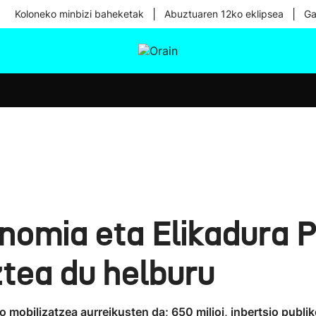
|
|
Koloneko minbizi baheketak
Abuztuaren 12ko eklipsea
Ga
tura
Ikusmiran
Egural
Osasuna
Teknologia
nomia eta Elikadura 
ztea du helburu
 mobilizatzea aurreikusten da; 650 milioi, inbertsio publiko