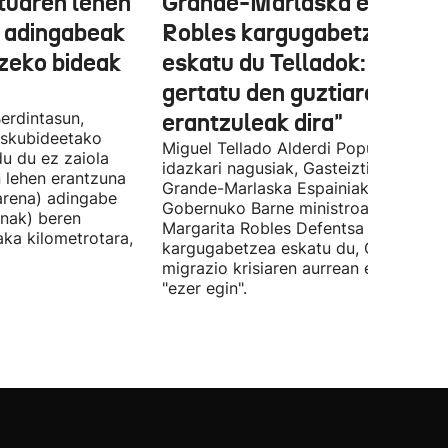
tuaren lehen
Grande-Marlaska eta
 adingabeak
Robles kargugabetzea
tzeko bideak
eskatu du Telladok: "Ceuta
gertatu den guztiaren
erdintasun,
erantzuleak dira"
 Eskubideetako
Miguel Tellado Alderdi Popularraren
u du ez zaiola
idazkari nagusiak, Gasteiztik, Fernan
n lehen erantzuna
Grande-Marlaska Espainiako
arena) adingabe
Gobernuko Barne ministroa eta
nak) beren
Margarita Robles Defentsa ministroa
laka kilometrotara,
kargugabetzea eskatu du, Ceutako
migrazio krisiaren aurrean ez dutelak
"ezer egin".