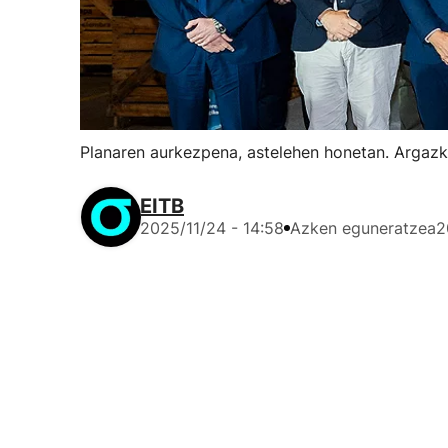
Planaren aurkezpena, astelehen honetan. Argazkia
EITB
2025/11/24 - 14:58
Azken eguneratzea
2
Eusko Jaurlarit
du. Bost urtean
errentagarriago
Plana Gasteizk
izan dira Imano
Nekazaritza eta
enpresaren bain