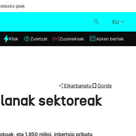
steizko jaiak
EU
dia
Klisk
Zuretzat
Zuzenekoak
Azken berriak
Klisk
Zuzenekoak
Zuretzat
Elkarbanatu
Gorde
Planak sektoreak
Azken berriak
koak, eta 1.950 milioi, inbertsio pribatu