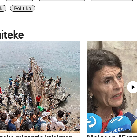
k
Politika
aiteke