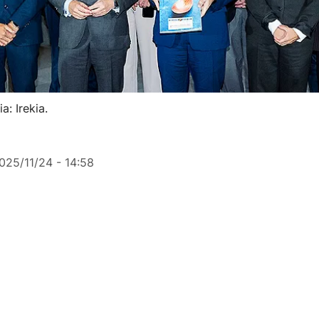
: Irekia.
025/11/24 - 14:58
zak
Euskadiko Gastronomia eta Elikadura Plan Estrategiko
 2.600 milioi euro mobilizatuko ditu, sektorea handiago nah
 idan dadin.
o Udapa patata kooperatiban aurkeztu dute, astelehen goiz
l Pradales lehendakaria, Amaia Barredo Elikadura, Landa G
 Arrantza sailburua eta Euskadiko ehun eta berrogeita hama
o gehiagoren ordezkariak, Kaiku, Ortiz, Eceiza eta Aguina