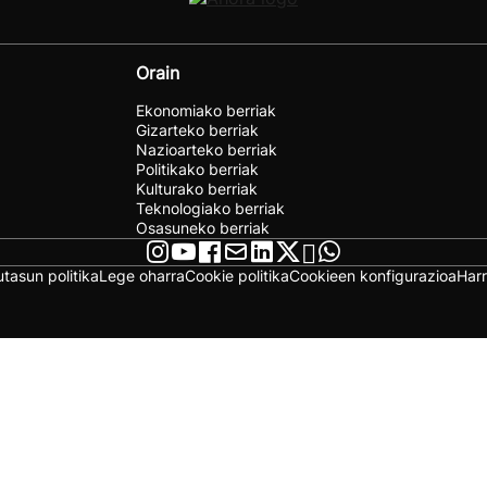
Orain
Ekonomiako berriak
Gizarteko berriak
Nazioarteko berriak
Politikako berriak
Kulturako berriak
Teknologiako berriak
Osasuneko berriak
utasun politika
Lege oharra
Cookie politika
Cookieen konfigurazioa
Har