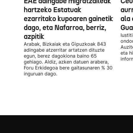
EAE adingabe migratzaileak
Ceu
hartzeko Estatuak
aurr
ezarritako kupoaren gainetik
ala 
dago, eta Nafarroa, berriz,
Guar
azpitik
Iusti
ondor
Arabak, Bizkaiak eta Gipuzkoak 843
Auzit
adingabe atzerritar artatzen dituzte
eta h
egun, berez dagokiona baino 65
infor
gehiago. Aldiz, azken datuen arabera,
Foru Erkidegoa bere gaitasunaren % 30
inguruan dago.