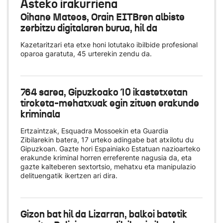
Asteko irakurriena
Oihane Mateos, Orain EITBren albiste
zerbitzu digitalaren burua, hil da
Kazetaritzari eta etxe honi lotutako ibilbide profesional
oparoa garatuta, 45 urterekin zendu da.
764 sarea, Gipuzkoako 10 ikastetxetan
tiroketa-mehatxuak egin zituen erakunde
kriminala
Ertzaintzak, Esquadra Mossoekin eta Guardia
Zibilarekin batera, 17 urteko adingabe bat atxilotu du
Gipuzkoan. Gazte hori Espainiako Estatuan nazioarteko
erakunde kriminal horren erreferente nagusia da, eta
gazte kalteberen sextortsio, mehatxu eta manipulazio
delituengatik ikertzen ari dira.
Gizon bat hil da Lizarran, balkoi batetik