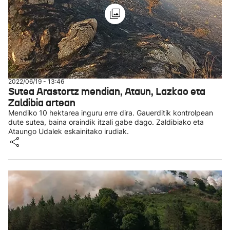
2022/06/19 - 13:46
Sutea Arastortz mendian, Ataun, Lazkao eta
Zaldibia artean
Mendiko 10 hektarea inguru erre dira. Gauerditik kontrolpean
dute sutea, baina oraindik itzali gabe dago. Zaldibiako eta
Ataungo Udalek eskainitako irudiak.