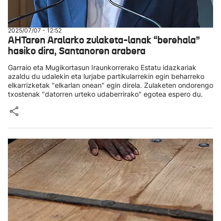
2025/07/07 - 12:52
AHTaren Aralarko zulaketa-lanak “berehala”
hasiko dira, Santanoren arabera
Garraio eta Mugikortasun Iraunkorrerako Estatu idazkariak
azaldu du udalekin eta lurjabe partikularrekin egin beharreko
elkarrizketak "elkarlan onean" egin direla. Zulaketen ondorengo
txostenak "datorren urteko udaberrirako" egotea espero du.