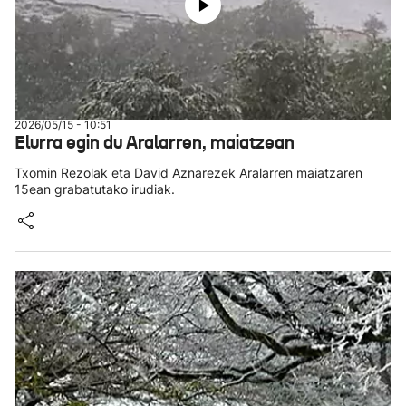
2026/05/15 - 10:51
Elurra egin du Aralarren, maiatzean
Txomin Rezolak eta David Aznarezek Aralarren maiatzaren
15ean grabatutako irudiak.