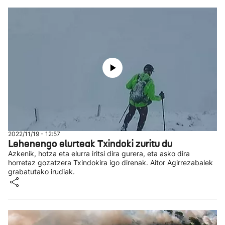
2022/11/19 - 12:57
Lehenengo elurteak Txindoki zuritu du
Azkenik, hotza eta elurra iritsi dira gurera, eta asko dira
horretaz gozatzera Txindokira igo direnak. Aitor Agirrezabalek
grabatutako irudiak.