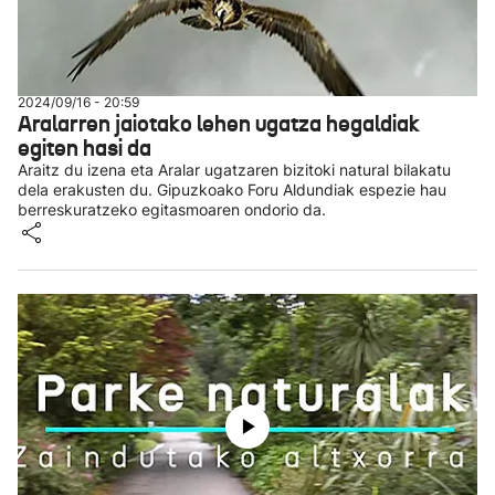
2024/09/16 - 20:59
Aralarren jaiotako lehen ugatza hegaldiak
egiten hasi da
Araitz du izena eta Aralar ugatzaren bizitoki natural bilakatu
dela erakusten du. Gipuzkoako Foru Aldundiak espezie hau
berreskuratzeko egitasmoaren ondorio da.