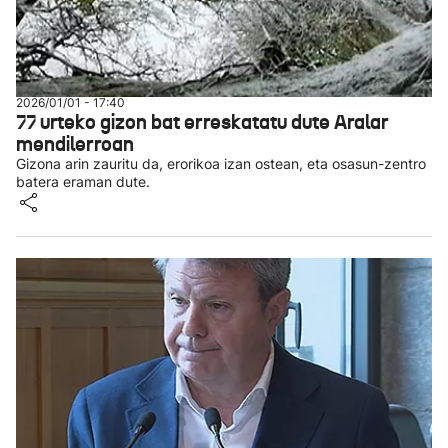
2026/01/01 - 17:40
77 urteko gizon bat erreskatatu dute Aralar
mendilerroan
Gizona arin zauritu da, erorikoa izan ostean, eta osasun-zentro
batera eraman dute.