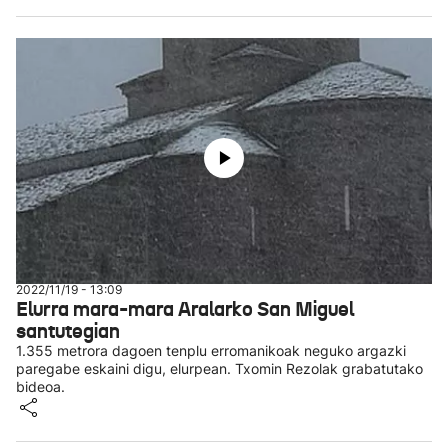
2022/11/19 - 13:09
Elurra mara-mara Aralarko San Miguel
santutegian
1.355 metrora dagoen tenplu erromanikoak neguko argazki
paregabe eskaini digu, elurpean. Txomin Rezolak grabatutako
bideoa.