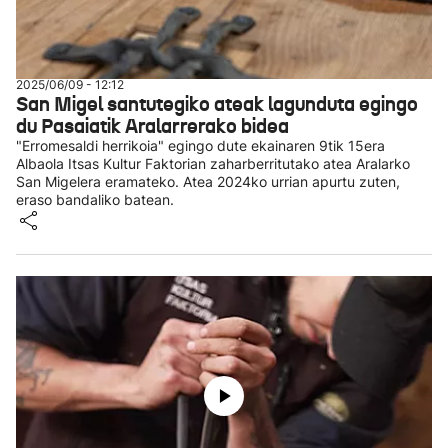
2025/06/09 - 12:12
San Migel santutegiko ateak lagunduta egingo
du Pasaiatik Aralarrerako bidea
"Erromesaldi herrikoia" egingo dute ekainaren 9tik 15era
Albaola Itsas Kultur Faktorian zaharberritutako atea Aralarko
San Migelera eramateko. Atea 2024ko urrian apurtu zuten,
eraso bandaliko batean.