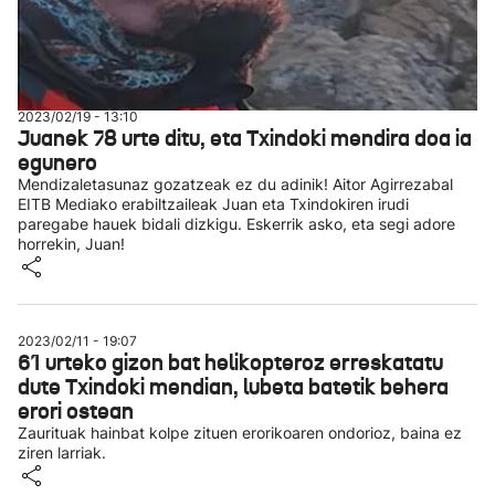
2023/02/19 - 13:10
Juanek 78 urte ditu, eta Txindoki mendira doa ia
egunero
Mendizaletasunaz gozatzeak ez du adinik! Aitor Agirrezabal
EITB Mediako erabiltzaileak Juan eta Txindokiren irudi
paregabe hauek bidali dizkigu. Eskerrik asko, eta segi adore
horrekin, Juan!
2023/02/11 - 19:07
61 urteko gizon bat helikopteroz erreskatatu
dute Txindoki mendian, lubeta batetik behera
erori ostean
Zaurituak hainbat kolpe zituen erorikoaren ondorioz, baina ez
ziren larriak.