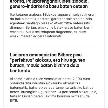
erorita, Poliziarengandik ihesi zihoala,
genero-indarkeria kasu baten ostean
Ikerketaren arabera, hildakoa laugarren solairutik erori
da balkoi batetik bestera igarotzen saiatzen ari zela,
agenteak Santiago plazako etxebizitza batera iritsi
direnean. Bertan, emakume batek eraso baten berri
eman du. Auzia sekretupean dagoenez, ez dute
emakumearen egoeraz informatu.
Luciaren amesgaiztoa Bilbon: pisu
"perfektua" alokatu, eta hiru egunen
buruan, maula baten biktima dela
konturatu
Bi seme-alaba dituen venezuelar batek 2.000 euro
ordaindu ditu Deustun alokairuko etxebizitza
batengatik, baina etxea apartamentu turistiko bat da
berez. Iruzurgileak gutxienez 10 pertsonari alokatu die,
tartean Luciari berari. Biktima horrekin mintzatu da
EITB.