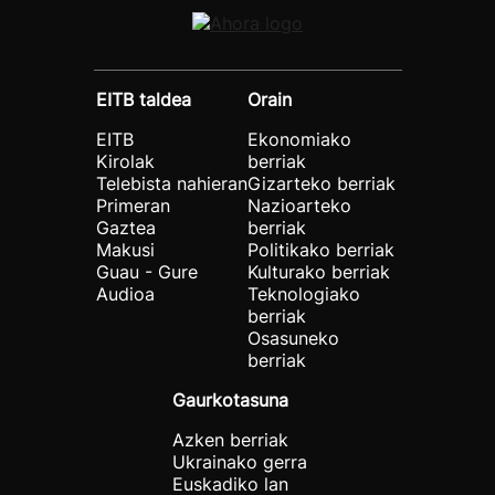
EITB taldea
Orain
EITB
Ekonomiako
Kirolak
berriak
Telebista nahieran
Gizarteko berriak
Primeran
Nazioarteko
Gaztea
berriak
Makusi
Politikako berriak
Guau - Gure
Kulturako berriak
Audioa
Teknologiako
berriak
Osasuneko
berriak
Gaurkotasuna
Azken berriak
Ukrainako gerra
Euskadiko lan