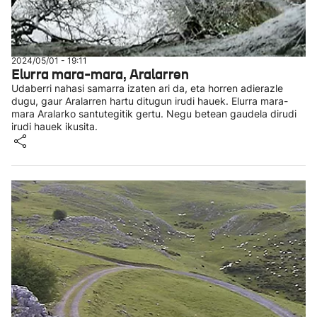
2024/05/01 - 19:11
Elurra mara-mara, Aralarren
Udaberri nahasi samarra izaten ari da, eta horren adierazle
dugu, gaur Aralarren hartu ditugun irudi hauek. Elurra mara-
mara Aralarko santutegitik gertu. Negu betean gaudela dirudi
irudi hauek ikusita.