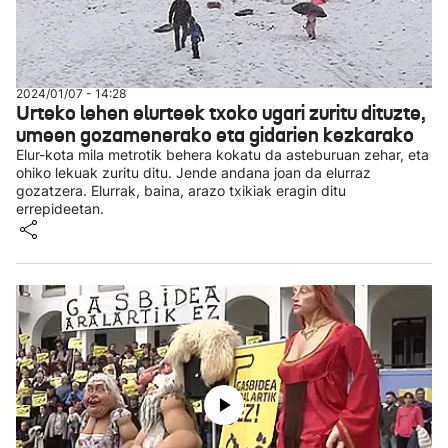
2024/01/07 - 14:28
Urteko lehen elurteek txoko ugari zuritu dituzte,
umeen gozamenerako eta gidarien kezkarako
Elur-kota mila metrotik behera kokatu da asteburuan zehar, eta
ohiko lekuak zuritu ditu. Jende andana joan da elurraz
gozatzera. Elurrak, baina, arazo txikiak eragin ditu
errepideetan.