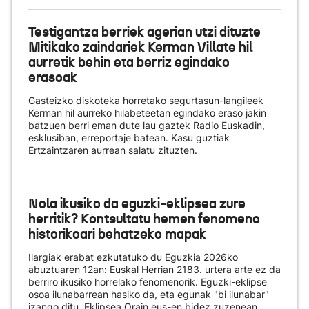
Testigantza berriek agerian utzi dituzte
Mitikako zaindariek Kerman Villate hil
aurretik behin eta berriz egindako
erasoak
Gasteizko diskoteka horretako segurtasun-langileek
Kerman hil aurreko hilabeteetan egindako eraso jakin
batzuen berri eman dute lau gaztek Radio Euskadin,
esklusiban, erreportaje batean. Kasu guztiak
Ertzaintzaren aurrean salatu zituzten.
Nola ikusiko da eguzki-eklipsea zure
herritik? Kontsultatu hemen fenomeno
historikoari behatzeko mapak
Ilargiak erabat ezkutatuko du Eguzkia 2026ko
abuztuaren 12an: Euskal Herrian 2183. urtera arte ez da
berriro ikusiko horrelako fenomenorik. Eguzki-eklipse
osoa ilunabarrean hasiko da, eta egunak "bi ilunabar"
izango ditu. Eklipsea Orain.eus-en bidez zuzenean