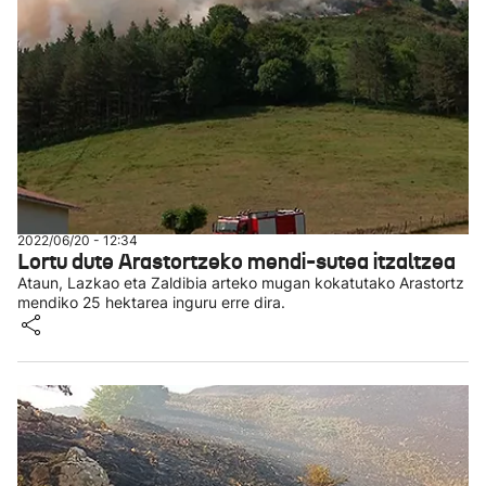
2022/06/20 - 12:34
Lortu dute Arastortzeko mendi-sutea itzaltzea
Ataun, Lazkao eta Zaldibia arteko mugan kokatutako Arastortz
mendiko 25 hektarea inguru erre dira.