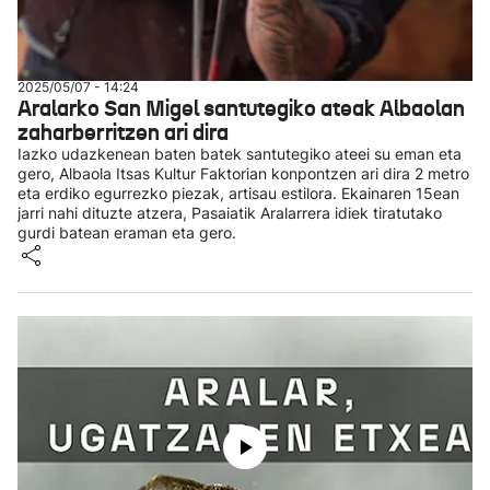
2025/05/07 - 14:24
Aralarko San Migel santutegiko ateak Albaolan
zaharberritzen ari dira
Iazko udazkenean baten batek santutegiko ateei su eman eta
gero, Albaola Itsas Kultur Faktorian konpontzen ari dira 2 metro
eta erdiko egurrezko piezak, artisau estilora. Ekainaren 15ean
jarri nahi dituzte atzera, Pasaiatik Aralarrera idiek tiratutako
gurdi batean eraman eta gero.