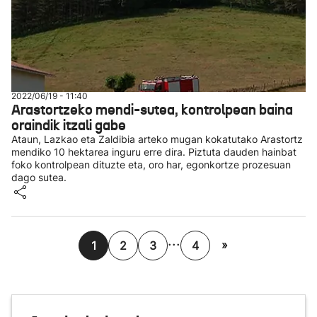
2022/06/19 - 11:40
Arastortzeko mendi-sutea, kontrolpean baina
oraindik itzali gabe
Ataun, Lazkao eta Zaldibia arteko mugan kokatutako Arastortz
mendiko 10 hektarea inguru erre dira. Piztuta dauden hainbat
foko kontrolpean dituzte eta, oro har, egonkortze prozesuan
dago sutea.
...
»
1
2
3
4