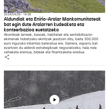
2024/04/29 - 14:28
Aldundiak eta Enirio-Aralar Mankomunitateak
bat egin dute Aralarren kudeaketa eta
kontserbazioa sustatzeko
Akordioak larreak, basoak, habitatak eta sentsibilizazio-
ekimenak hobetzeko ekintzak jasotzen ditu, baita 300.000
euro inguruko inbertsio bateratua ere. Gainera, esparru bat
ezartzen du alderdi estrategikoak negoziatzeko, hala nola
xehaketa eremua, bideak eta finantzaketa-eredua.