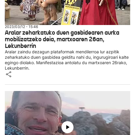
2023/03/12 - 15:46
Aralar zeharkatuko duen gasbidearen aurka
mobilizatzeko deia, martxoaren 26an,
Lekunberrin
Aralar zaindu dezagun plataformak mendilerroa lur azpitik
zeharkatuko duen gasbidea gelditu nahi du, ingurugiroari kalte
egingo diolako. Manifestazioa antolatu du martxoaren 26rako,
Lekunberrin.