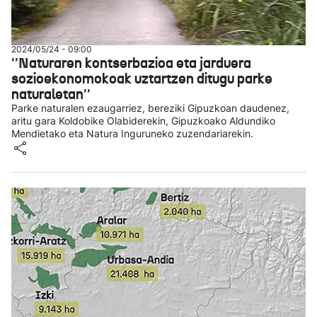
2024/05/24 - 09:00
''Naturaren kontserbazioa eta jarduera
sozioekonomokoak uztartzen ditugu parke
naturaletan''
Parke naturalen ezaugarriez, bereziki Gipuzkoan daudenez,
aritu gara Koldobike Olabiderekin, Gipuzkoako Aldundiko
Mendietako eta Natura Inguruneko zuzendariarekin.