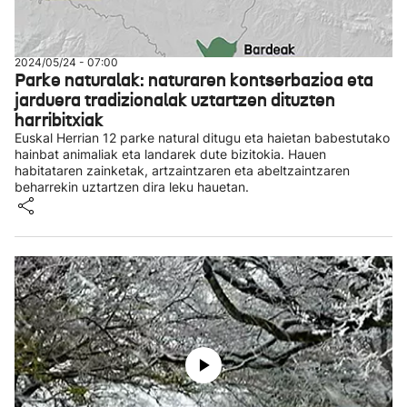
2024/05/24 - 07:00
Parke naturalak: naturaren kontserbazioa eta
jarduera tradizionalak uztartzen dituzten
harribitxiak
Euskal Herrian 12 parke natural ditugu eta haietan babestutako
hainbat animaliak eta landarek dute bizitokia. Hauen
habitataren zainketak, artzaintzaren eta abeltzaintzaren
beharrekin uztartzen dira leku hauetan.