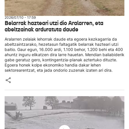
2026/07/10 - 17:59
Belarrak hazteari utzi dio Aralarren, eta
abeltzainak arduratuta daude
Aralarren zelaiak lehorrak daude eta egoera kezkagarria da
abeltzaintzarako, hezetasun faltagatik belarrak hazteari utzi
baitio. Gaur egun, 16.000 ardi, 1.100 behor, 1.200 behi eta 400
ahuntz inguru elikatzen dira larre hauetan. Mendian baliabiderik
gabe geratuz gero, kontingentzia-planak aztertuko dituzte.
Egoera honek kolpe ekonomiko handia dakar lehen
sektorearentzat, eta jada ondorio zuzenak izaten ari dira.