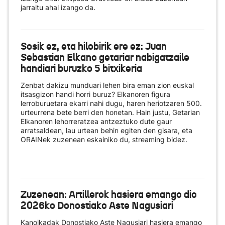
jarraitu ahal izango da.
Sosik ez, eta hilobirik ere ez: Juan
Sebastian Elkano getariar nabigatzaile
handiari buruzko 5 bitxikeria
Zenbat dakizu munduari lehen bira eman zion euskal
itsasgizon handi horri buruz? Elkanoren figura
lerroburuetara ekarri nahi dugu, haren heriotzaren 500.
urteurrena bete berri den honetan. Hain justu, Getarian
Elkanoren lehorreratzea antzeztuko dute gaur
arratsaldean, lau urtean behin egiten den gisara, eta
ORAINek zuzenean eskainiko du
, streaming bidez.
Zuzenean: Artillerok hasiera emango dio
2026ko Donostiako Aste Nagusiari
Kanoikadak Donostiako Aste Nagusiari hasiera emango