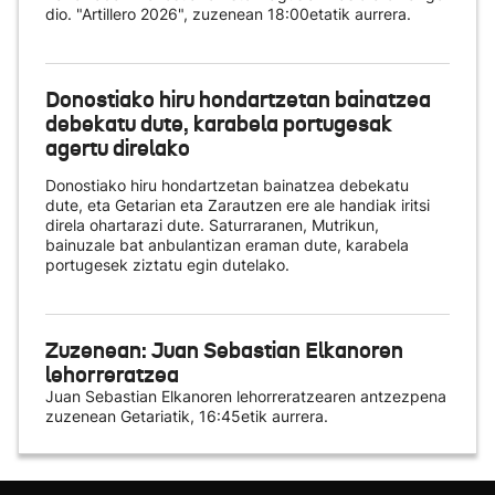
dio. "Artillero 2026", zuzenean 18:00etatik aurrera.
Donostiako hiru hondartzetan bainatzea
debekatu dute, karabela portugesak
agertu direlako
Donostiako hiru hondartzetan bainatzea debekatu
dute, eta Getarian eta Zarautzen ere ale handiak iritsi
direla ohartarazi dute. Saturraranen, Mutrikun,
bainuzale bat anbulantizan eraman dute, karabela
portugesek ziztatu egin dutelako.
Zuzenean: Juan Sebastian Elkanoren
lehorreratzea
Juan Sebastian Elkanoren lehorreratzearen antzezpena
zuzenean Getariatik, 16:45etik aurrera.