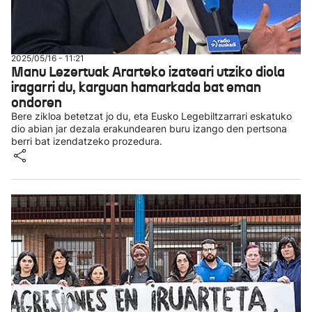
2025/05/16 - 11:21
Manu Lezertuak Ararteko izateari utziko diola
iragarri du, karguan hamarkada bat eman
ondoren
Bere zikloa betetzat jo du, eta Eusko Legebiltzarrari eskatuko
dio abian jar dezala erakundearen buru izango den pertsona
berri bat izendatzeko prozedura.