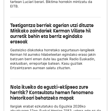
tartean Luciari berari. Biktima horrekin mintzatu da
EITB.
Testigantza berriek agerian utzi dituzte
Mitikako zaindariek Kerman Villate hil
aurretik behin eta berriz egindako
erasoak
Gasteizko diskoteka horretako segurtasun-langileek
Kerman hil aurreko hilabeteetan egindako eraso jakin
batzuen berri eman dute lau gaztek Radio Euskadin,
esklusiban, erreportaje batean. Kasu guztiak
Ertzaintzaren aurrean salatu zituzten.
Nola ikusiko da eguzki-eklipsea zure
herritik? Kontsultatu hemen fenomeno
historikoari behatzeko mapak
Ilargiak erabat ezkutatuko du Eguzkia 2026ko
abuztuaren 12an: Euskal Herrian 2183. urtera arte ez da