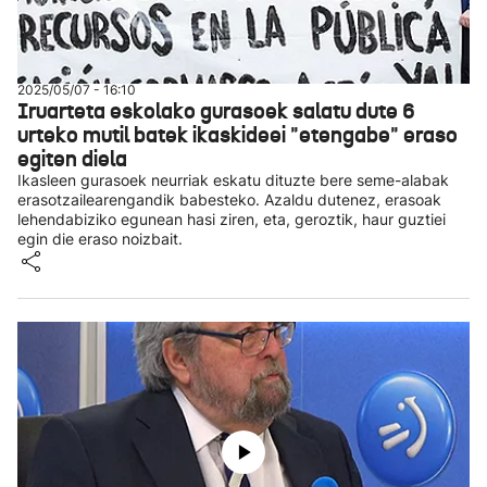
2025/05/07 - 16:10
Iruarteta eskolako gurasoek salatu dute 6
urteko mutil batek ikaskideei "etengabe" eraso
egiten diela
Ikasleen gurasoek neurriak eskatu dituzte bere seme-alabak
erasotzailearengandik babesteko. Azaldu dutenez, erasoak
lehendabiziko egunean hasi ziren, eta, geroztik, haur guztiei
egin die eraso noizbait.