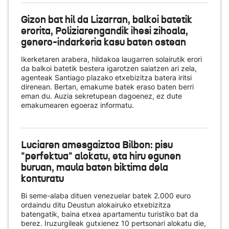
Gizon bat hil da Lizarran, balkoi batetik
erorita, Poliziarengandik ihesi zihoala,
genero-indarkeria kasu baten ostean
Ikerketaren arabera, hildakoa laugarren solairutik erori
da balkoi batetik bestera igarotzen saiatzen ari zela,
agenteak Santiago plazako etxebizitza batera iritsi
direnean. Bertan, emakume batek eraso baten berri
eman du. Auzia sekretupean dagoenez, ez dute
emakumearen egoeraz informatu.
Luciaren amesgaiztoa Bilbon: pisu
"perfektua" alokatu, eta hiru egunen
buruan, maula baten biktima dela
konturatu
Bi seme-alaba dituen venezuelar batek 2.000 euro
ordaindu ditu Deustun alokairuko etxebizitza
batengatik, baina etxea apartamentu turistiko bat da
berez. Iruzurgileak gutxienez 10 pertsonari alokatu die,