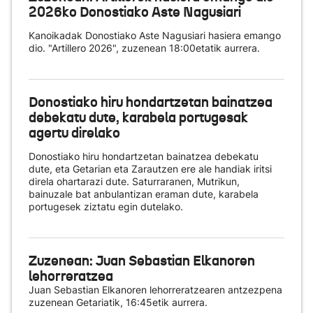
2026ko Donostiako Aste Nagusiari
Kanoikadak Donostiako Aste Nagusiari hasiera emango
dio. "Artillero 2026", zuzenean 18:00etatik aurrera.
Donostiako hiru hondartzetan bainatzea
debekatu dute, karabela portugesak
agertu direlako
Donostiako hiru hondartzetan bainatzea debekatu
dute, eta Getarian eta Zarautzen ere ale handiak iritsi
direla ohartarazi dute. Saturraranen, Mutrikun,
bainuzale bat anbulantizan eraman dute, karabela
portugesek ziztatu egin dutelako.
Zuzenean: Juan Sebastian Elkanoren
lehorreratzea
Juan Sebastian Elkanoren lehorreratzearen antzezpena
zuzenean Getariatik, 16:45etik aurrera.