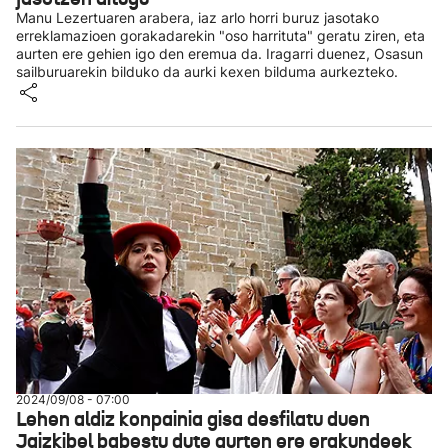
Manu Lezertuaren arabera, iaz arlo horri buruz jasotako
erreklamazioen gorakadarekin "oso harrituta" geratu ziren, eta
aurten ere gehien igo den eremua da. Iragarri duenez, Osasun
sailburuarekin bilduko da aurki kexen bilduma aurkezteko.
2024/09/08 - 07:00
Lehen aldiz konpainia gisa desfilatu duen
Jaizkibel babestu dute aurten ere erakundeek