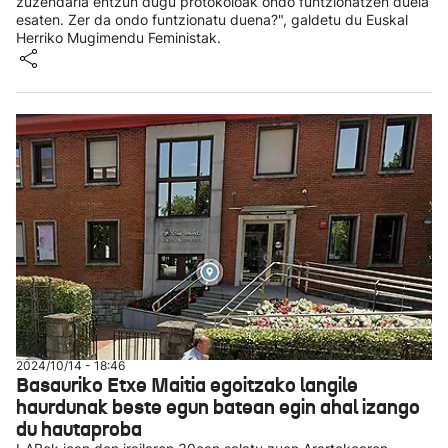
zuzendaria entzun dugu protokoloak ondo funtzionatzen duela
esaten. Zer da ondo funtzionatu duena?", galdetu du Euskal
Herriko Mugimendu Feministak.
2024/10/14 - 18:46
Basauriko Etxe Maitia egoitzako langile
haurdunak beste egun batean egin ahal izango
du hautaproba