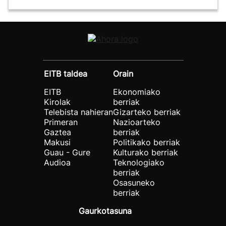
EITB taldea
Orain
EITB
Ekonomiako
Kirolak
berriak
Telebista nahieran
Gizarteko berriak
Primeran
Nazioarteko
Gaztea
berriak
Makusi
Politikako berriak
Guau - Gure
Kulturako berriak
Audioa
Teknologiako
berriak
Osasuneko
berriak
Gaurkotasuna