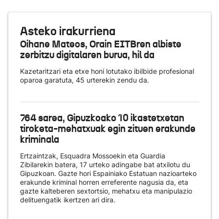
Asteko irakurriena
Oihane Mateos, Orain EITBren albiste
zerbitzu digitalaren burua, hil da
Kazetaritzari eta etxe honi lotutako ibilbide profesional
oparoa garatuta, 45 urterekin zendu da.
764 sarea, Gipuzkoako 10 ikastetxetan
tiroketa-mehatxuak egin zituen erakunde
kriminala
Ertzaintzak, Esquadra Mossoekin eta Guardia
Zibilarekin batera, 17 urteko adingabe bat atxilotu du
Gipuzkoan. Gazte hori Espainiako Estatuan nazioarteko
erakunde kriminal horren erreferente nagusia da, eta
gazte kalteberen sextortsio, mehatxu eta manipulazio
delituengatik ikertzen ari dira.