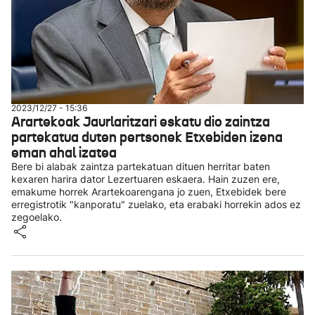
2023/12/27 - 15:36
Arartekoak Jaurlaritzari eskatu dio zaintza
partekatua duten pertsonek Etxebiden izena
eman ahal izatea
Bere bi alabak zaintza partekatuan dituen herritar baten
kexaren harira dator Lezertuaren eskaera. Hain zuzen ere,
emakume horrek Arartekoarengana jo zuen, Etxebidek bere
erregistrotik "kanporatu" zuelako, eta erabaki horrekin ados ez
zegoelako.