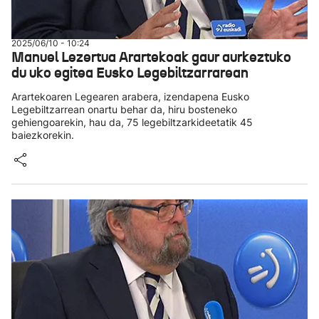
2025/06/10 - 10:24
Manuel Lezertua Arartekoak gaur aurkeztuko
du uko egitea Eusko Legebiltzarrarean
Arartekoaren Legearen arabera, izendapena Eusko
Legebiltzarrean onartu behar da, hiru bosteneko
gehiengoarekin, hau da, 75 legebiltzarkideetatik 45
baiezkorekin.