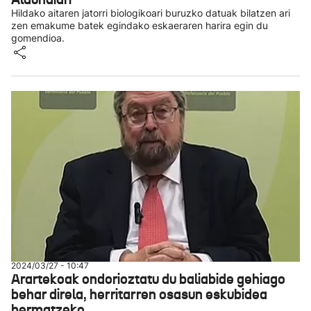
Hildako aitaren jatorri biologikoari buruzko datuak bilatzen ari
zen emakume batek egindako eskaeraren harira egin du
gomendioa.
2024/03/27 - 10:47
Arartekoak ondorioztatu du baliabide gehiago
behar direla, herritarren osasun eskubidea
bermatzeko