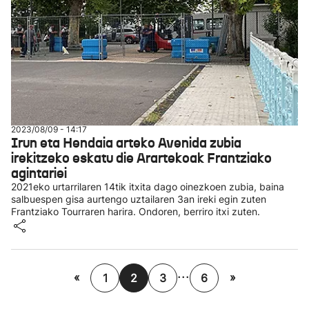
2023/08/09 - 14:17
Irun eta Hendaia arteko Avenida zubia
irekitzeko eskatu die Arartekoak Frantziako
agintariei
2021eko urtarrilaren 14tik itxita dago oinezkoen zubia, baina
salbuespen gisa aurtengo uztailaren 3an ireki egin zuten
Frantziako Tourraren harira. Ondoren, berriro itxi zuten.
...
«
»
1
2
3
6