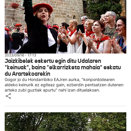
2023/09/16 - 17:13
Jaizkibelek eskertu egin ditu Udalaren
"keinuak", baina "elkarrizketa mahaia" eskatu
du Arartekoarekin
Gogor jo du Hondarribiko EAJren aurka, "konponbidearen
aldeko keinurik ez egiteaz gain, ezberdin pentsatzen dutenen
arteko zubi guztiak apurtu" nahi izan dituelakoan.