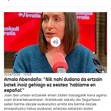
2024/12/20 - 13:04
Amaia Abendaño: "Nik nahi dudana da ertzain
batek inoiz gehiago ez esatea 'hablame en
español'"
Joan den urtean ertzainek eman zioten tratuagatik kexa agertu
zuen Ararartekoarenean. Arartekoak eskatu dio Segurtasun
sailari berma dezala euskarazko arreta eta berma dezala
errespetuzko tratua euskaraz artatzea eskatzen duten