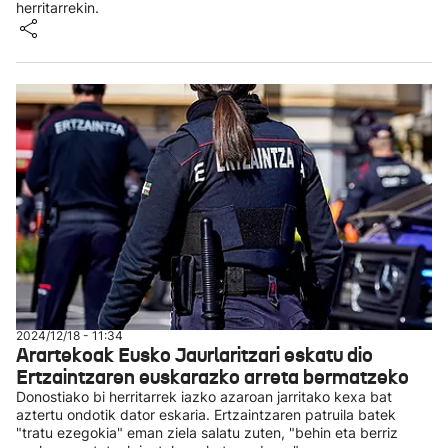
herritarrekin.
2024/12/18 - 11:34
Arartekoak Eusko Jaurlaritzari eskatu dio
Ertzaintzaren euskarazko arreta bermatzeko
Donostiako bi herritarrek iazko azaroan jarritako kexa bat
aztertu ondotik dator eskaria. Ertzaintzaren patruila batek
"tratu ezegokia" eman ziela salatu zuten, "behin eta berriz