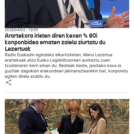
2025/04/02 - 12:05
Arartekora iristen diren kexen % 90i
konponbidea ematen zaiela ziurtatu du
Lezertuak
Radio Euskadin egindako elkarrizketan, Manu Lezertua
arartekoak atzo Eusko Legebiltzarrean aurkeztu zuen
txostenaren berri eman du. Besteak beste, jasotako kexa ia
guztiak dagokion erakundeari jakinaraztearekin bat, konpondu
egiten direla azaldu du.