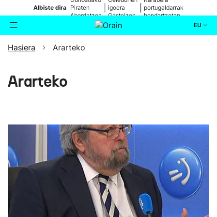
|
|
Albiste dira
Piraten
igoera
portugaldarrak
Abordatzea
Gasteizen
hondartzetan
EU
Hasiera
Ararteko
Aktualitatea
Bilatzailea
Politika
Ararteko
Kultura
Ikusmiran
Eguraldia