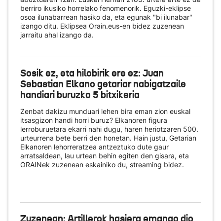
berriro ikusiko horrelako fenomenorik. Eguzki-eklipse
osoa ilunabarrean hasiko da, eta egunak "bi ilunabar"
izango ditu. Eklipsea Orain.eus-en bidez zuzenean
jarraitu ahal izango da.
Sosik ez, eta hilobirik ere ez: Juan
Sebastian Elkano getariar nabigatzaile
handiari buruzko 5 bitxikeria
Zenbat dakizu munduari lehen bira eman zion euskal
itsasgizon handi horri buruz? Elkanoren figura
lerroburuetara ekarri nahi dugu, haren heriotzaren 500.
urteurrena bete berri den honetan. Hain justu, Getarian
Elkanoren lehorreratzea antzeztuko dute gaur
arratsaldean, lau urtean behin egiten den gisara, eta
ORAINek zuzenean eskainiko du
, streaming bidez.
Zuzenean: Artillerok hasiera emango dio