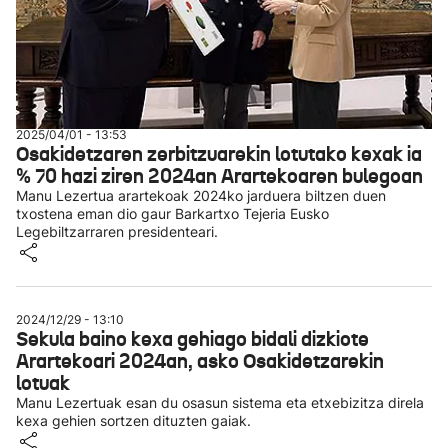
2025/04/01 - 13:53
Osakidetzaren zerbitzuarekin lotutako kexak ia
% 70 hazi ziren 2024an Arartekoaren bulegoan
Manu Lezertua arartekoak 2024ko jarduera biltzen duen
txostena eman dio gaur Barkartxo Tejeria Eusko
Legebiltzarraren presidenteari.
2024/12/29 - 13:10
Sekula baino kexa gehiago bidali dizkiote
Arartekoari 2024an, asko Osakidetzarekin
lotuak
Manu Lezertuak esan du osasun sistema eta etxebizitza direla
kexa gehien sortzen dituzten gaiak.