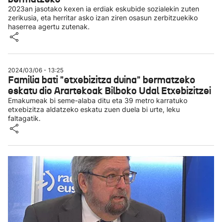
2023an jasotako kexen ia erdiak eskubide sozialekin zuten
zerikusia, eta herritar asko izan ziren osasun zerbitzuekiko
haserrea agertu zutenak.
2024/03/06 - 13:25
Familia bati "etxebizitza duina" bermatzeko
eskatu dio Arartekoak Bilboko Udal Etxebizitzei
Emakumeak bi seme-alaba ditu eta 39 metro karratuko
etxebizitza aldatzeko eskatu zuen duela bi urte, leku
faltagatik.