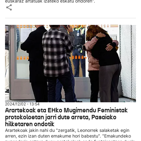
euskaraz artatuak izateko eskatu ondoren".
2024/12/02 - 13:54
Arartekoak eta EHko Mugimendu Feministak
protokoloetan jarri dute arreta, Pasaiako
hilketaren ondotik
Arartekoak jakin nahi du "zergatik, Leonorrek salaketak egin
arren, ezin izan duten emakume hori babestu". "Emakundeko