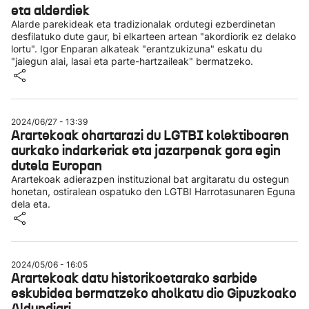
eta alderdiek
Alarde parekideak eta tradizionalak ordutegi ezberdinetan
desfilatuko dute gaur, bi elkarteen artean "akordiorik ez delako
lortu". Igor Enparan alkateak "erantzukizuna" eskatu du
"jaiegun alai, lasai eta parte-hartzaileak" bermatzeko.
2024/06/27 - 13:39
Arartekoak ohartarazi du LGTBI kolektiboaren
aurkako indarkeriak eta jazarpenak gora egin
dutela Europan
Arartekoak adierazpen instituzional bat argitaratu du ostegun
honetan, ostiralean ospatuko den LGTBI Harrotasunaren Eguna
dela eta.
2024/05/06 - 16:05
Arartekoak datu historikoetarako sarbide
eskubidea bermatzeko aholkatu dio Gipuzkoako
Aldundiari