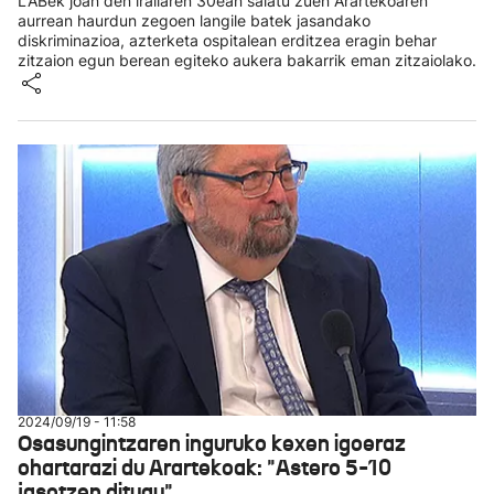
LABek joan den irailaren 30ean salatu zuen Arartekoaren
aurrean haurdun zegoen langile batek jasandako
diskriminazioa, azterketa ospitalean erditzea eragin behar
zitzaion egun berean egiteko aukera bakarrik eman zitzaiolako.
2024/09/19 - 11:58
Osasungintzaren inguruko kexen igoeraz
ohartarazi du Arartekoak: "Astero 5-10
jasotzen ditugu"