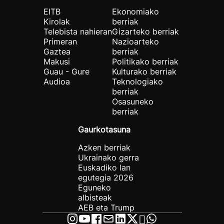
EITB
Ekonomiako
Kirolak
berriak
Telebista nahieran
Gizarteko berriak
Primeran
Nazioarteko
Gaztea
berriak
Makusi
Politikako berriak
Guau - Gure
Kulturako berriak
Audioa
Teknologiako
berriak
Osasuneko
berriak
Gaurkotasuna
Azken berriak
Ukrainako gerra
Euskadiko lan
egutegia 2026
Eguneko
albisteak
AEB eta Trump