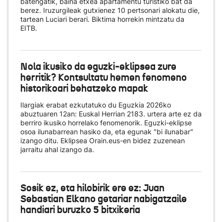
batengatik, baina etxea apartamentu turistiko bat da
berez. Iruzurgileak gutxienez 10 pertsonari alokatu die,
tartean Luciari berari. Biktima horrekin mintzatu da
EITB.
Nola ikusiko da eguzki-eklipsea zure
herritik? Kontsultatu hemen fenomeno
historikoari behatzeko mapak
Ilargiak erabat ezkutatuko du Eguzkia 2026ko
abuztuaren 12an: Euskal Herrian 2183. urtera arte ez da
berriro ikusiko horrelako fenomenorik. Eguzki-eklipse
osoa ilunabarrean hasiko da, eta egunak "bi ilunabar"
izango ditu. Eklipsea Orain.eus-en bidez zuzenean
jarraitu ahal izango da.
Sosik ez, eta hilobirik ere ez: Juan
Sebastian Elkano getariar nabigatzaile
handiari buruzko 5 bitxikeria