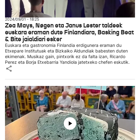
2024/09/01 - 18:25
Zea Mays, Nøgen eta Janus Lester taldeek
euskara eraman dute Finlandiara, Basking Beat
& Bite jaialdiari esker
Euskara eta gastronomia Finlandia erdigunera eraman du
Etxepare Institutuak eta Bizkaiko Aldundiak babesten duten
ekimenak. Musikaz gain, pintxorik ez da falta izan, Ricardo
Perez eta Borja Etxebarria Yandiola jatetxeko chefen eskutik.