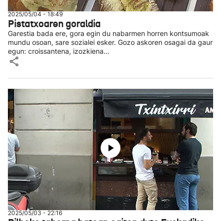
2025/05/04 - 18:49
Pistatxoaren goraldia
Garestia bada ere, gora egin du nabarmen horren kontsumoak
mundu osoan, sare sozialei esker. Gozo askoren osagai da gaur
egun: croissantena, izozkiena...
2025/05/03 - 22:16