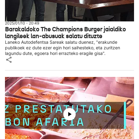
2025/01/10 - 20:49
Barakaldoko The Champions Burger jaialdiko
langileek lan-abusuak salatu dituzte
Laneko Autodefentsa Sareak salatu duenez, "erakunde
publikoek ez dute ezer egin hori saihesteko, eta zuritzen
lagundu dute, egoera hori errazteko eragile gisa".