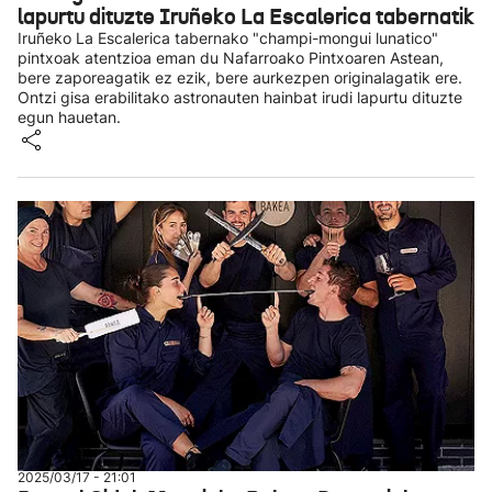
lapurtu dituzte Iruñeko La Escalerica tabernatik
Iruñeko La Escalerica tabernako "champi-mongui lunatico"
pintxoak atentzioa eman du Nafarroako Pintxoaren Astean,
bere zaporeagatik ez ezik, bere aurkezpen originalagatik ere.
Ontzi gisa erabilitako astronauten hainbat irudi lapurtu dituzte
egun hauetan.
2025/03/17 - 21:01