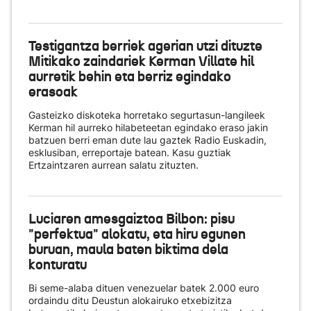
Testigantza berriek agerian utzi dituzte
Mitikako zaindariek Kerman Villate hil
aurretik behin eta berriz egindako
erasoak
Gasteizko diskoteka horretako segurtasun-langileek
Kerman hil aurreko hilabeteetan egindako eraso jakin
batzuen berri eman dute lau gaztek Radio Euskadin,
esklusiban, erreportaje batean. Kasu guztiak
Ertzaintzaren aurrean salatu zituzten.
Luciaren amesgaiztoa Bilbon: pisu
"perfektua" alokatu, eta hiru egunen
buruan, maula baten biktima dela
konturatu
Bi seme-alaba dituen venezuelar batek 2.000 euro
ordaindu ditu Deustun alokairuko etxebizitza