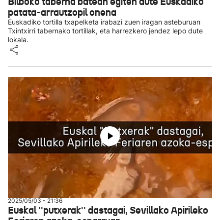
Bilboko taberna batean egiten dute Euskadiko
patata-arrautzopil onena
Euskadiko tortilla txapelketa irabazi zuen iragan asteburuan
Txintxirri tabernako tortillak, eta harrezkero jendez lepo dute
lokala.
2025/05/03 - 21:36
Euskal ''putxerak'' dastagai, Sevillako Apirileko