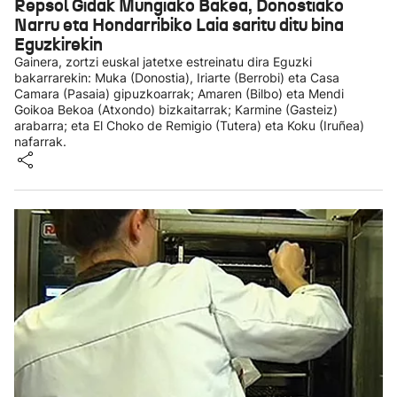
Repsol Gidak Mungiako Bakea, Donostiako
Narru eta Hondarribiko Laia saritu ditu bina
Eguzkirekin
Gainera, zortzi euskal jatetxe estreinatu dira Eguzki
bakarrarekin: Muka (Donostia), Iriarte (Berrobi) eta Casa
Camara (Pasaia) gipuzkoarrak; Amaren (Bilbo) eta Mendi
Goikoa Bekoa (Atxondo) bizkaitarrak; Karmine (Gasteiz)
arabarra; eta El Choko de Remigio (Tutera) eta Koku (Iruñea)
nafarrak.