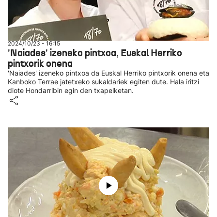
2024/10/23 - 16:15
'Naiades' izeneko pintxoa, Euskal Herriko
pintxorik onena
'Naiades' izeneko pintxoa da Euskal Herriko pintxorik onena eta
Kanboko Terrae jatetxeko sukaldariek egiten dute. Hala iritzi
diote Hondarribin egin den txapelketan.