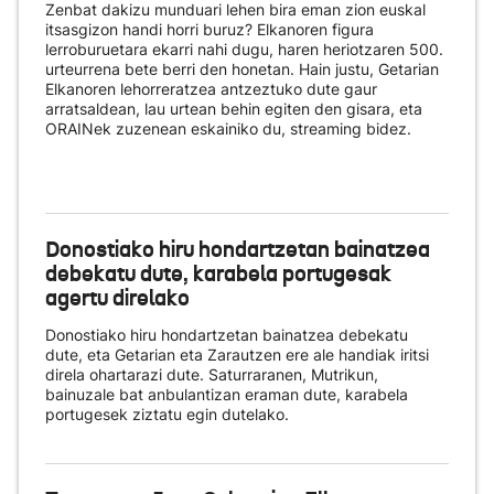
Zenbat dakizu munduari lehen bira eman zion euskal
itsasgizon handi horri buruz? Elkanoren figura
lerroburuetara ekarri nahi dugu, haren heriotzaren 500.
urteurrena bete berri den honetan. Hain justu, Getarian
Elkanoren lehorreratzea antzeztuko dute gaur
arratsaldean, lau urtean behin egiten den gisara, eta
ORAINek zuzenean eskainiko du
, streaming bidez.
Donostiako hiru hondartzetan bainatzea
debekatu dute, karabela portugesak
agertu direlako
Donostiako hiru hondartzetan bainatzea debekatu
dute, eta Getarian eta Zarautzen ere ale handiak iritsi
direla ohartarazi dute. Saturraranen, Mutrikun,
bainuzale bat anbulantizan eraman dute, karabela
portugesek ziztatu egin dutelako.