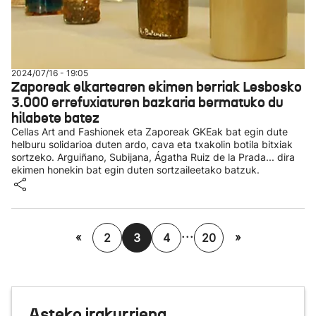
2024/07/16 - 19:05
Zaporeak elkartearen ekimen berriak Lesbosko
3.000 errefuxiaturen bazkaria bermatuko du
hilabete batez
Cellas Art and Fashionek eta Zaporeak GKEak bat egin dute
helburu solidarioa duten ardo, cava eta txakolin botila bitxiak
sortzeko. Arguiñano, Subijana, Ágatha Ruiz de la Prada... dira
ekimen honekin bat egin duten sortzaileetako batzuk.
...
«
»
2
3
4
20
Asteko irakurriena