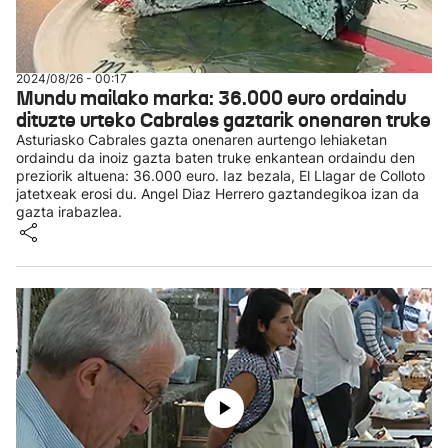
2024/08/26 - 00:17
Mundu mailako marka: 36.000 euro ordaindu
dituzte urteko Cabrales gaztarik onenaren truke
Asturiasko Cabrales gazta onenaren aurtengo lehiaketan
ordaindu da inoiz gazta baten truke enkantean ordaindu den
preziorik altuena: 36.000 euro. Iaz bezala, El Llagar de Colloto
jatetxeak erosi du. Angel Diaz Herrero gaztandegikoa izan da
gazta irabazlea.