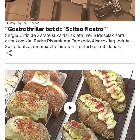
2025/05/05 - 15:52
''Gastrothriller bat da 'Saltsa Nostra'''
Sergio Ortiz de Zarate sukaldariak eta Iker Bildosolak sortu
dute komikia, Pedro Riverok eta Fernando Alonsok lagunduta.
Sukaldaritza, umorea eta indarkeria uztartzen ditu lanak.