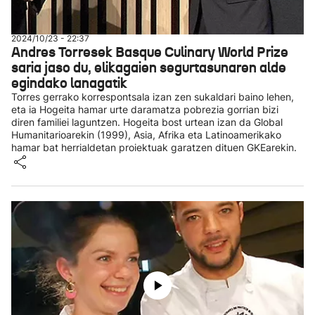
2024/10/23 - 22:37
Andres Torresek Basque Culinary World Prize
saria jaso du, elikagaien segurtasunaren alde
egindako lanagatik
Torres gerrako korrespontsala izan zen sukaldari baino lehen,
eta ia Hogeita hamar urte daramatza pobrezia gorrian bizi
diren familiei laguntzen. Hogeita bost urtean izan da Global
Humanitarioarekin (1999), Asia, Afrika eta Latinoamerikako
hamar bat herrialdetan proiektuak garatzen dituen GKEarekin.