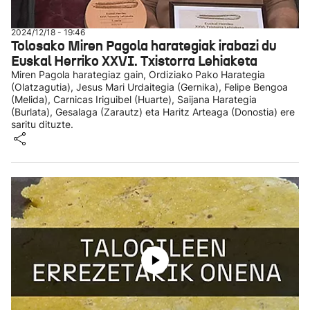
2024/12/18 - 19:46
Tolosako Miren Pagola harategiak irabazi du
Euskal Herriko XXVI. Txistorra Lehiaketa
Miren Pagola harategiaz gain, Ordiziako Pako Harategia
(Olatzagutia), Jesus Mari Urdaitegia (Gernika), Felipe Bengoa
(Melida), Carnicas Iriguibel (Huarte), Saijana Harategia
(Burlata), Gesalaga (Zarautz) eta Haritz Arteaga (Donostia) ere
saritu dituzte.