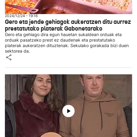
2024/12/24 - 19:16
Gero eta jende gehiagok aukeratzen ditu aurrez
prestatutako platerak Gabonetarako
Gero eta gehiago dira egun hauetan sukaldean orduak eta
orduak pasatzeko prest ez daudenak eta prestatutako
platerak aukeratzen dituztenak. Sekulako gorakada bizi duen
sektorea da.