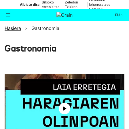
Bilboko
Zeledon
|
|
Albiste dira
lehorreratzea
etxebizitza
Txikiren
Getarian
batean
jaitsiera
EU
Hasiera
Gastronomia
Aktualitatea
Bilatzailea
Politika
Gastronomia
Kultura
Ikusmiran
Eguraldia