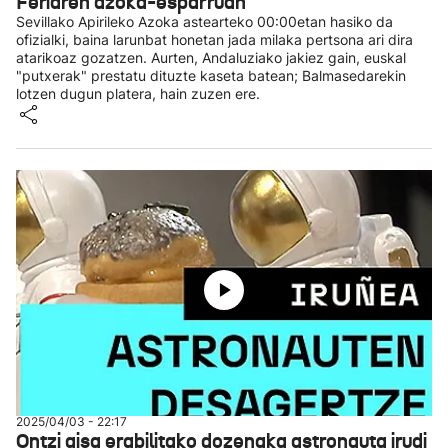
Feriaren azoka-esparruan
Sevillako Apirileko Azoka astearteko 00:00etan hasiko da
ofizialki, baina larunbat honetan jada milaka pertsona ari dira
atarikoaz gozatzen. Aurten, Andaluziako jakiez gain, euskal
"putxerak" prestatu dituzte kaseta batean; Balmasedarekin
lotzen dugun platera, hain zuzen ere.
2025/04/03 - 22:17
Ontzi gisa erabilitako dozenaka astronauta irudi