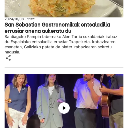
2024/10/08 - 22:21
San Sebastian Gastronomikak entsaladilla
errusiar onena aukeratu du
Santiagoko Pampin tabernako Alen Tarrio sukaldariak irabazi
du Espainiako entsaladilla errusiar Txapelketa. Irabazlearen
esanetan, Galiziako patata da plater irabazlearen sekretu
nagusia.