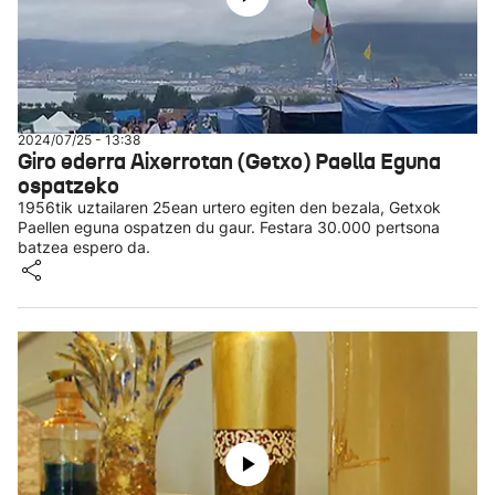
2024/07/25 - 13:38
Giro ederra Aixerrotan (Getxo) Paella Eguna
ospatzeko
1956tik uztailaren 25ean urtero egiten den bezala, Getxok
Paellen eguna ospatzen du gaur. Festara 30.000 pertsona
batzea espero da.