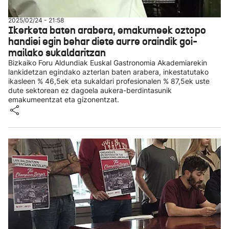
2025/02/24 - 21:58
Ikerketa baten arabera, emakumeek oztopo
handiei egin behar diete aurre oraindik goi-
mailako sukaldaritzan
Bizkaiko Foru Aldundiak Euskal Gastronomia Akademiarekin
lankidetzan egindako azterlan baten arabera, inkestatutako
ikasleen % 46,5ek eta sukaldari profesionalen % 87,5ek uste
dute sektorean ez dagoela aukera-berdintasunik
emakumeentzat eta gizonentzat.