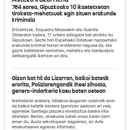
764 sarea, Gipuzkoako 10 ikastetxetan
tiroketa-mehatxuak egin zituen erakunde
kriminala
Ertzaintzak, Esquadra Mossoekin eta Guardia
Zibilarekin batera, 17 urteko adingabe bat atxilotu du
Gipuzkoan. Gazte hori Espainiako Estatuan nazioarteko
erakunde kriminal horren erreferente nagusia da, eta
gazte kalteberen sextortsio, mehatxu eta manipulazio
delituengatik ikertzen ari dira.
Gizon bat hil da Lizarran, balkoi batetik
erorita, Poliziarengandik ihesi zihoala,
genero-indarkeria kasu baten ostean
Ikerketaren arabera, hildakoa laugarren solairutik erori
da balkoi batetik bestera igarotzen saiatzen ari zela,
agenteak Santiago plazako etxebizitza batera iritsi
direnean. Bertan, emakume batek eraso baten berri
eman du. Auzia sekretupean dagoenez, ez dute
emakumearen egoeraz informatu.