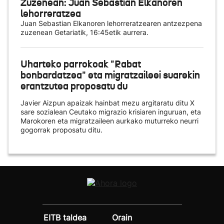
Zuzenean: Juan Sebastian Elkanoren
lehorreratzea
Juan Sebastian Elkanoren lehorreratzearen antzezpena
zuzenean Getariatik, 16:45etik aurrera.
Uharteko parrokoak "Rabat
bonbardatzea" eta migratzaileei suarekin
erantzutea proposatu du
Javier Aizpun apaizak hainbat mezu argitaratu ditu X
sare sozialean Ceutako migrazio krisiaren inguruan, eta
Marokoren eta migratzaileen aurkako muturreko neurri
gogorrak proposatu ditu.
EITB taldea
Orain