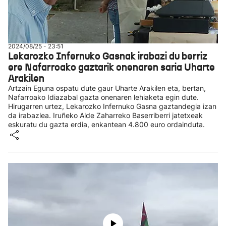
2024/08/25 - 23:51
Lekarozko Infernuko Gasnak irabazi du berriz
ere Nafarroako gaztarik onenaren saria Uharte
Arakilen
Artzain Eguna ospatu dute gaur Uharte Arakilen eta, bertan,
Nafarroako Idiazabal gazta onenaren lehiaketa egin dute.
Hirugarren urtez, Lekarozko Infernuko Gasna gaztandegia izan
da irabazlea. Iruñeko Alde Zaharreko Baserriberri jatetxeak
eskuratu du gazta erdia, enkantean 4.800 euro ordainduta.