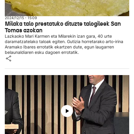
2024/12/15 - 15:09
Milaka talo prestatuko dituzte talogileek San
Tomas azokan
Lazkaoko Mari Karmen eta Milarekin izan gara, 40 urte
daramatzatelako taloak egiten. Gutizia horretarako arto-irina
Aramako Ibares errotatik ekartzen dute, egun laugarren
belaunaldiaren esku dagoen errotatik.