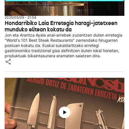
2025/05/09 - 21:54
Hondarribiko Laia Erretegia haragi-jatetxeen
munduko elitean kokatu da
Jon eta Arantza Ayala anai-arrebek zuzentzen duten erretegia
"World's 101 Best Steak Restaurants" zerrendako hirugarren
postuan kokatu da. Euskal sukaldaritzako erretegi
gastronomiko tradizional gisa definitzen duten lokal honetan,
produktuak bikaintasunera eramaten saiatzen dira.