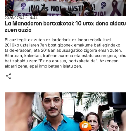
2026/07/04 - 14:44
La Manadaren bortxaketak 10 urte: dena aldatu
zuen auzia
Bi auzitegik ez zuten ez larderiarik ez indarkeriarik ikusi
2016ko uztailaren 7an bost gizonek emakume bati egindako
talde-erasoan, eta 2018an abusuagatiko zigorra eman zuten.
Bitartean, kaleetan, Iruñean aurrena eta estatu osoan gero, oihu
bat zabaldu zen: "Ez da abusua, bortxaketa da". Azkenean,
aldarri zena, epai irmo batean islatu zen.