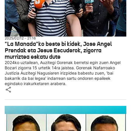
2025/02/12 - 21:16
"La Manada"ko beste bi kidek, Jose Angel
Prendak eta Jesus Escuderok, zigorra
murriztea eskatu dute
2024ko uztailean, Auzitegi Gorenak berretsi egin zuen Angel
Bozari zigorra 15 urtetik 14ra jaistea. Gorenak Nafarroako
Justizia Auzitegi Nagusiaren irizpidea babestu zuen, 'bai
bakarrik da bai legea' indarrean sartu ondoren epaileek
egindako irakurketaren arabera.