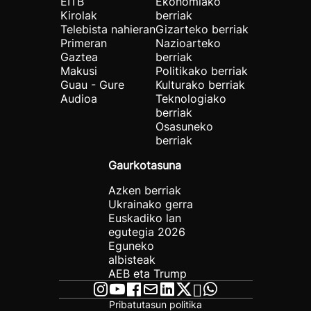
EITB
Ekonomiako
Kirolak
berriak
Telebista nahieran
Gizarteko berriak
Primeran
Nazioarteko
Gaztea
berriak
Makusi
Politikako berriak
Guau - Gure
Kulturako berriak
Audioa
Teknologiako
berriak
Osasuneko
berriak
Gaurkotasuna
Azken berriak
Ukrainako gerra
Euskadiko lan
egutegia 2026
Eguneko
albisteak
AEB eta Trump
Pribatutasun politika