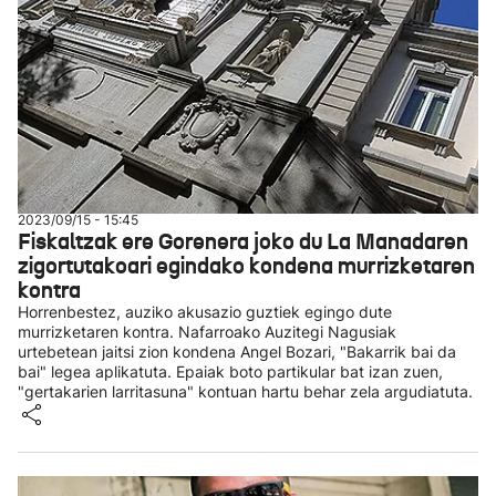
2023/09/15 - 15:45
Fiskaltzak ere Gorenera joko du La Manadaren
zigortutakoari egindako kondena murrizketaren
kontra
Horrenbestez, auziko akusazio guztiek egingo dute
murrizketaren kontra. Nafarroako Auzitegi Nagusiak
urtebetean jaitsi zion kondena Angel Bozari, "Bakarrik bai da
bai" legea aplikatuta. Epaiak boto partikular bat izan zuen,
"gertakarien larritasuna" kontuan hartu behar zela argudiatuta.