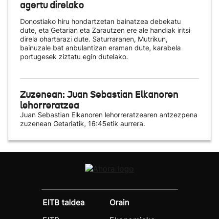
agertu direlako
Donostiako hiru hondartzetan bainatzea debekatu
dute, eta Getarian eta Zarautzen ere ale handiak iritsi
direla ohartarazi dute. Saturraranen, Mutrikun,
bainuzale bat anbulantizan eraman dute, karabela
portugesek ziztatu egin dutelako.
Zuzenean: Juan Sebastian Elkanoren
lehorreratzea
Juan Sebastian Elkanoren lehorreratzearen antzezpena
zuzenean Getariatik, 16:45etik aurrera.
EITB taldea
Orain