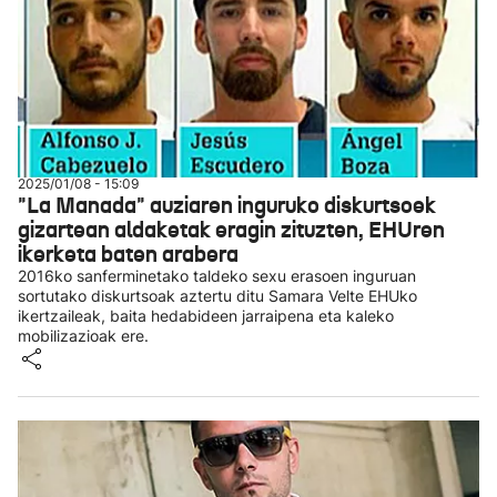
2025/01/08 - 15:09
"La Manada" auziaren inguruko diskurtsoek
gizartean aldaketak eragin zituzten, EHUren
ikerketa baten arabera
2016ko sanferminetako taldeko sexu erasoen inguruan
sortutako diskurtsoak aztertu ditu Samara Velte EHUko
ikertzaileak, baita hedabideen jarraipena eta kaleko
mobilizazioak ere.