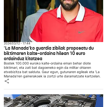
2024/03/12 - 17:44
'La Manada'ko guardia zibilak proposatu du
biktimaren kalte-ordaina hilean 10 euro
ordainduz kitatzea
Bostek 100.000 euroko kalte-ordaina eman behar diote
biktimari, eta zati bat dagoeneko egin da militar ohiaren
etxebizitza bat salduta. Gaur egun, gutunaren egileak eta 'La
Manada'ren gainerakoek ia zortzi urte daramatzate kartzelan.