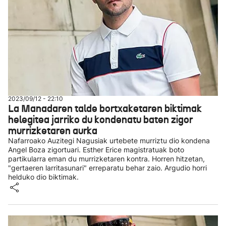
2023/09/12 - 22:10
La Manadaren talde bortxaketaren biktimak
helegitea jarriko du kondenatu baten zigor
murrizketaren aurka
Nafarroako Auzitegi Nagusiak urtebete murriztu dio kondena
Angel Boza zigortuari. Esther Erice magistratuak boto
partikularra eman du murrizketaren kontra. Horren hitzetan,
"gertaeren larritasunari" erreparatu behar zaio. Argudio horri
helduko dio biktimak.