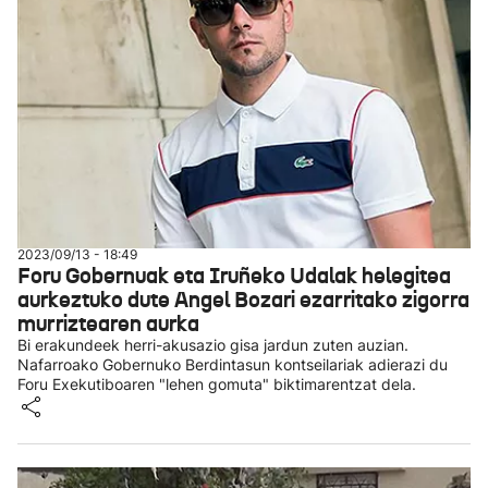
2023/09/13 - 18:49
Foru Gobernuak eta Iruñeko Udalak helegitea
aurkeztuko dute Angel Bozari ezarritako zigorra
murriztearen aurka
Bi erakundeek herri-akusazio gisa jardun zuten auzian.
Nafarroako Gobernuko Berdintasun kontseilariak adierazi du
Foru Exekutiboaren "lehen gomuta" biktimarentzat dela.