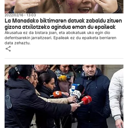
2022/02/16 - 13:03
La Manadako biktimaren datuak zabaldu zituen
gizona atxilotzeko agindua eman du epaileak
Akusatua ez da bistara joan, eta abokatuak uko egin dio
defentsarekin jarraitzeari. Epaileak ez du epaiketa berriaren
data zehaztu.