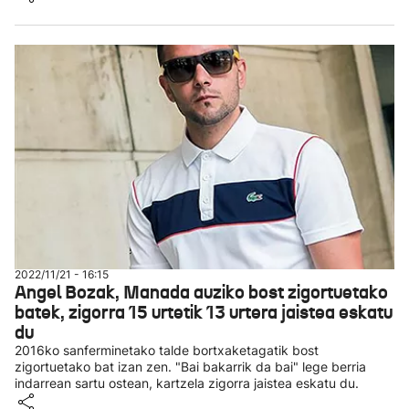
2022/11/21 - 16:15
Angel Bozak, Manada auziko bost zigortuetako
batek, zigorra 15 urtetik 13 urtera jaistea eskatu
du
2016ko sanferminetako talde bortxaketagatik bost
zigortuetako bat izan zen. "Bai bakarrik da bai" lege berria
indarrean sartu ostean, kartzela zigorra jaistea eskatu du.