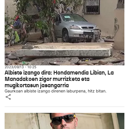
2023/09/13 - 10:25
Albiste izango dira: Hondamendia Libian, La
Manadakoen zigor murrizketa eta
mugikortasun jasangarria
Gaurkoan albiste izango direnen laburpena, hitz bitan.