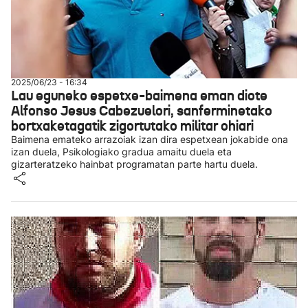
2025/06/23 - 16:34
Lau eguneko espetxe-baimena eman diote
Alfonso Jesus Cabezuelori, sanferminetako
bortxaketagatik zigortutako militar ohiari
Baimena emateko arrazoiak izan dira espetxean jokabide ona
izan duela, Psikologiako gradua amaitu duela eta
gizarteratzeko hainbat programatan parte hartu duela.