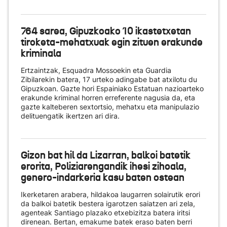
764 sarea, Gipuzkoako 10 ikastetxetan
tiroketa-mehatxuak egin zituen erakunde
kriminala
Ertzaintzak, Esquadra Mossoekin eta Guardia
Zibilarekin batera, 17 urteko adingabe bat atxilotu du
Gipuzkoan. Gazte hori Espainiako Estatuan nazioarteko
erakunde kriminal horren erreferente nagusia da, eta
gazte kalteberen sextortsio, mehatxu eta manipulazio
delituengatik ikertzen ari dira.
Gizon bat hil da Lizarran, balkoi batetik
erorita, Poliziarengandik ihesi zihoala,
genero-indarkeria kasu baten ostean
Ikerketaren arabera, hildakoa laugarren solairutik erori
da balkoi batetik bestera igarotzen saiatzen ari zela,
agenteak Santiago plazako etxebizitza batera iritsi
direnean. Bertan, emakume batek eraso baten berri