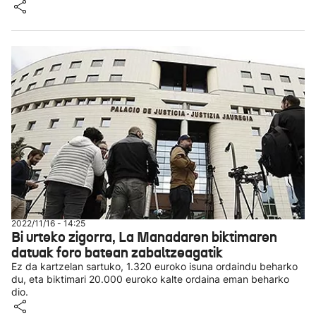
2022/11/16 - 14:25
Bi urteko zigorra, La Manadaren biktimaren
datuak foro batean zabaltzeagatik
Ez da kartzelan sartuko, 1.320 euroko isuna ordaindu beharko
du, eta biktimari 20.000 euroko kalte ordaina eman beharko
dio.