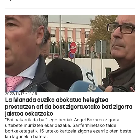
2022/11/17 - 11:16
La Manada auziko abokatua helegitea
prestatzen ari da bost zigortuetako bati zigorra
jaistea eskatzeko
"Bai bakarrik da bai" lege berriak Angel Bozaren zigorra
urtebete murriztea ekar dezake. Sanferminetako talde
bortxaketagatik 15 urteko kartzela zigorra ezarri zioten beste
lau lagunekin batera.