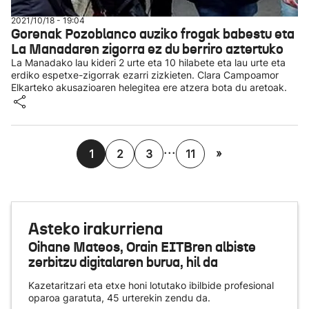
2021/10/18 - 19:04
Gorenak Pozoblanco auziko frogak babestu eta
La Manadaren zigorra ez du berriro aztertuko
La Manadako lau kideri 2 urte eta 10 hilabete eta lau urte eta
erdiko espetxe-zigorrak ezarri zizkieten. Clara Campoamor
Elkarteko akusazioaren helegitea ere atzera bota du aretoak.
...
»
1
2
3
11
Asteko irakurriena
Oihane Mateos, Orain EITBren albiste
zerbitzu digitalaren burua, hil da
Kazetaritzari eta etxe honi lotutako ibilbide profesional
oparoa garatuta, 45 urterekin zendu da.