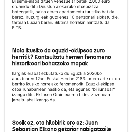
Bi seme-alaba dituen venezuelar batek 2.000 euro
ordaindu ditu Deustun alokairuko etxebizitza
batengatik, baina etxea apartamentu turistiko bat da
berez. Iruzurgileak gutxienez 10 pertsonari alokatu die,
tartean Luciari berari. Biktima horrekin mintzatu da
EITB.
Nola ikusiko da eguzki-eklipsea zure
herritik? Kontsultatu hemen fenomeno
historikoari behatzeko mapak
Ilargiak erabat ezkutatuko du Eguzkia 2026ko
abuztuaren 12an: Euskal Herrian 2183. urtera arte ez da
berriro ikusiko horrelako fenomenorik. Eguzki-eklipse
osoa ilunabarrean hasiko da, eta egunak "bi ilunabar"
izango ditu. Eklipsea Orain.eus-en bidez zuzenean
jarraitu ahal izango da.
Sosik ez, eta hilobirik ere ez: Juan
Sebastian Elkano getariar nabigatzaile