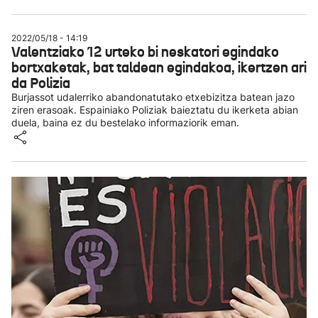
2022/05/18 - 14:19
Valentziako 12 urteko bi neskatori egindako
bortxaketak, bat taldean egindakoa, ikertzen ari
da Polizia
Burjassot udalerriko abandonatutako etxebizitza batean jazo
ziren erasoak. Espainiako Poliziak baieztatu du ikerketa abian
duela, baina ez du bestelako informaziorik eman.