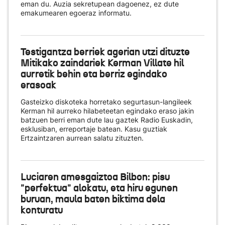
eman du. Auzia sekretupean dagoenez, ez dute
emakumearen egoeraz informatu.
Testigantza berriek agerian utzi dituzte
Mitikako zaindariek Kerman Villate hil
aurretik behin eta berriz egindako
erasoak
Gasteizko diskoteka horretako segurtasun-langileek
Kerman hil aurreko hilabeteetan egindako eraso jakin
batzuen berri eman dute lau gaztek Radio Euskadin,
esklusiban, erreportaje batean. Kasu guztiak
Ertzaintzaren aurrean salatu zituzten.
Luciaren amesgaiztoa Bilbon: pisu
"perfektua" alokatu, eta hiru egunen
buruan, maula baten biktima dela
konturatu