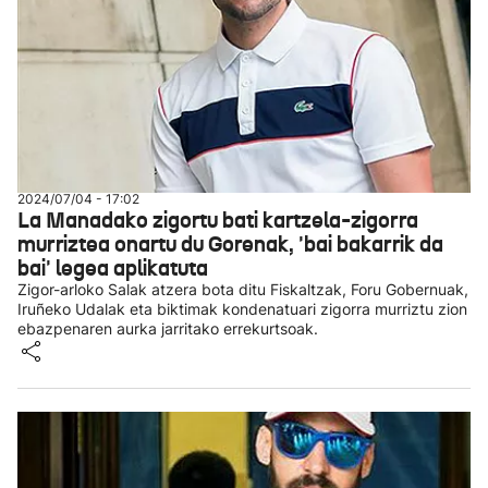
2024/07/04 - 17:02
La Manadako zigortu bati kartzela-zigorra
murriztea onartu du Gorenak, 'bai bakarrik da
bai' legea aplikatuta
Zigor-arloko Salak atzera bota ditu Fiskaltzak, Foru Gobernuak,
Iruñeko Udalak eta biktimak kondenatuari zigorra murriztu zion
ebazpenaren aurka jarritako errekurtsoak.