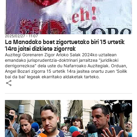
2025/02/27 - 11:07
La Manadako bost zigortuetako biri 15 urtetik
14ra jaitsi dizkiete zigorrak
Auzitegi Gorenaren Zigor Arloko Salak 2024ko uztailean
emandako jurisprudentzia-doktrinari jarraitzea "juridikoki
derrigorrezkoa" dela uste du Nafarroako Auzitegiak. Orduan,
Angel Bozari zigorra 15 urtetik 14ra jasitea onartu zuen 'Soilik
bai da bai' legeak ekarritako aldaketak tarteko.