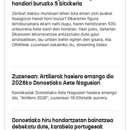
handiari buruzko 5 bitxikeria
Zenbat dakizu munduari lehen bira eman zion euskal
itsasgizon handi horri buruz? Elkanoren figura
lerroburuetara ekarri nahi dugu, haren heriotzaren 500.
urteurrena bete berri den honetan. Hain justu, Getarian
Elkanoren lehorreratzea antzeztuko dute gaur
arratsaldean, lau urtean behin egiten den gisara, eta
ORAINek zuzenean eskainiko du
, streaming bidez.
Zuzenean: Artillerok hasiera emango dio
2026ko Donostiako Aste Nagusiari
Kanoikadak Donostiako Aste Nagusiari hasiera emango
dio. "Artillero 2026", zuzenean 18:00etatik aurrera.
Donostiako hiru hondartzetan bainatzea
debekatu dute, karabela portugesak