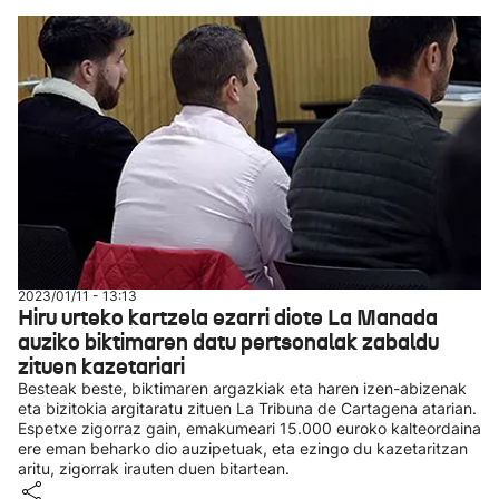
2023/01/11 - 13:13
Hiru urteko kartzela ezarri diote La Manada
auziko biktimaren datu pertsonalak zabaldu
zituen kazetariari
Besteak beste, biktimaren argazkiak eta haren izen-abizenak
eta bizitokia argitaratu zituen La Tribuna de Cartagena atarian.
Espetxe zigorraz gain, emakumeari 15.000 euroko kalteordaina
ere eman beharko dio auzipetuak, eta ezingo du kazetaritzan
aritu, zigorrak irauten duen bitartean.