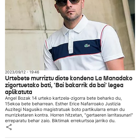
2023/09/12 - 19:46
Urtebete murriztu diote kondena La Manadako
zigortuetako bati, 'Bai bakarrik da bai' legea
aplikatuta
Angel Bozak 14 urteko kartzela-zigorra bete beharko du,
15ekoa bete beharrean. Esther Erice Nafarroako Justizia
Auzitegi Nagusiko magistratuak boto partikularra eman du
murrizketaren kontra. Horren hitzetan, "gertaeren larritasunari"
erreparatu behar zaio. Biktimak errekurtsoa jarriko du.