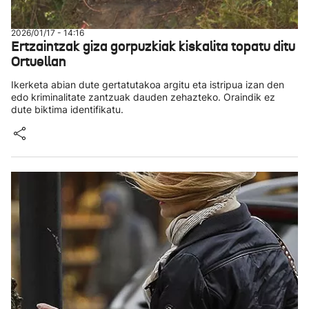
2026/01/17 - 14:16
Ertzaintzak giza gorpuzkiak kiskalita topatu ditu
Ortuellan
Ikerketa abian dute gertatutakoa argitu eta istripua izan den
edo kriminalitate zantzuak dauden zehazteko. Oraindik ez
dute biktima identifikatu.