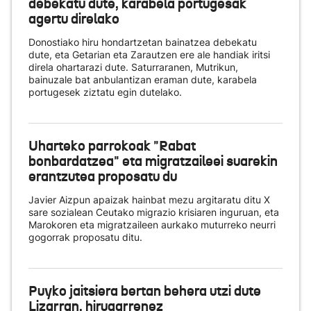
debekatu dute, karabela portugesak
agertu direlako
Donostiako hiru hondartzetan bainatzea debekatu
dute, eta Getarian eta Zarautzen ere ale handiak iritsi
direla ohartarazi dute. Saturraranen, Mutrikun,
bainuzale bat anbulantizan eraman dute, karabela
portugesek ziztatu egin dutelako.
Uharteko parrokoak "Rabat
bonbardatzea" eta migratzaileei suarekin
erantzutea proposatu du
Javier Aizpun apaizak hainbat mezu argitaratu ditu X
sare sozialean Ceutako migrazio krisiaren inguruan, eta
Marokoren eta migratzaileen aurkako muturreko neurri
gogorrak proposatu ditu.
Puyko jaitsiera bertan behera utzi dute
Lizarran, hirugarrenez