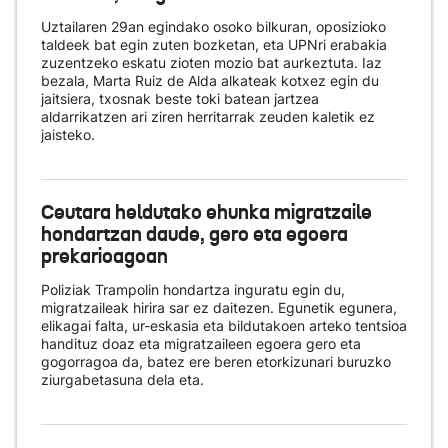
Uztailaren 29an egindako osoko bilkuran, oposizioko
taldeek bat egin zuten bozketan, eta UPNri erabakia
zuzentzeko eskatu zioten mozio bat aurkeztuta. Iaz
bezala, Marta Ruiz de Alda alkateak kotxez egin du
jaitsiera, txosnak beste toki batean jartzea
aldarrikatzen ari ziren herritarrak zeuden kaletik ez
jaisteko.
Ceutara heldutako ehunka migratzaile
hondartzan daude, gero eta egoera
prekarioagoan
Poliziak Trampolin hondartza inguratu egin du,
migratzaileak hirira sar ez daitezen. Egunetik egunera,
elikagai falta, ur-eskasia eta bildutakoen arteko tentsioa
handituz doaz eta migratzaileen egoera gero eta
gogorragoa da, batez ere beren etorkizunari buruzko
ziurgabetasuna dela eta.