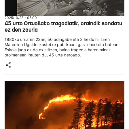
2025/10/23 - 05:00
45 urte Ortuellako tragediatik, oraindik sendatu
ez den zauria
1980ko urriaren 23an, 50 adingabe eta 3 heldu hil ziren
Marcelino Ugalde ikastetxe publikoan, gas-leherketa batean.
Eskola jada ez da existitzen, baina tragedia haren minak
oroimenean irauten du, 45 urte geroago.