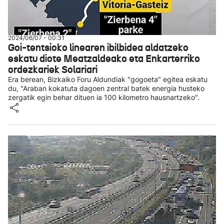
2024/06/07 - 00:31
Goi-tentsioko linearen ibilbidea aldatzeko
eskatu diote Meatzaldeako eta Enkarterriko
ordezkariek Solariari
Era berean, Bizkaiko Foru Aldundiak "gogoeta" egitea eskatu
du, "Araban kokatuta dagoen zentral batek energia husteko
zergatik egin behar dituen ia 100 kilometro hausnartzeko".