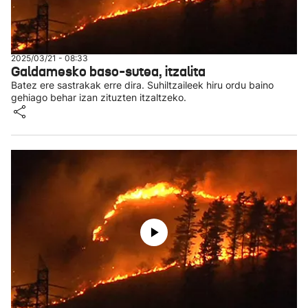
2025/03/21 - 08:33
Galdamesko baso-sutea, itzalita
Batez ere sastrakak erre dira. Suhiltzaileek hiru ordu baino
gehiago behar izan zituzten itzaltzeko.