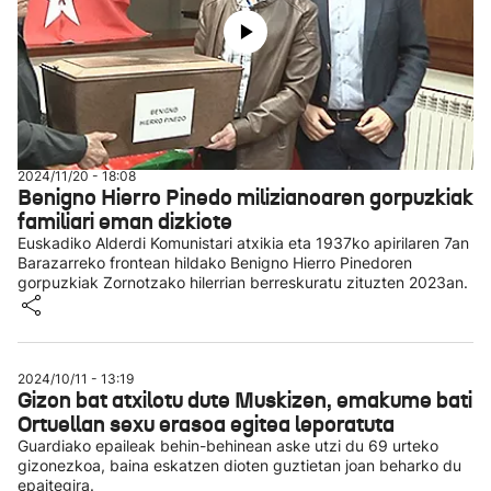
2024/11/20 - 18:08
Benigno Hierro Pinedo milizianoaren gorpuzkiak
familiari eman dizkiote
Euskadiko Alderdi Komunistari atxikia eta 1937ko apirilaren 7an
Barazarreko frontean hildako Benigno Hierro Pinedoren
gorpuzkiak Zornotzako hilerrian berreskuratu zituzten 2023an.
2024/10/11 - 13:19
Gizon bat atxilotu dute Muskizen, emakume bati
Ortuellan sexu erasoa egitea leporatuta
Guardiako epaileak behin-behinean aske utzi du 69 urteko
gizonezkoa, baina eskatzen dioten guztietan joan beharko du
epaitegira.