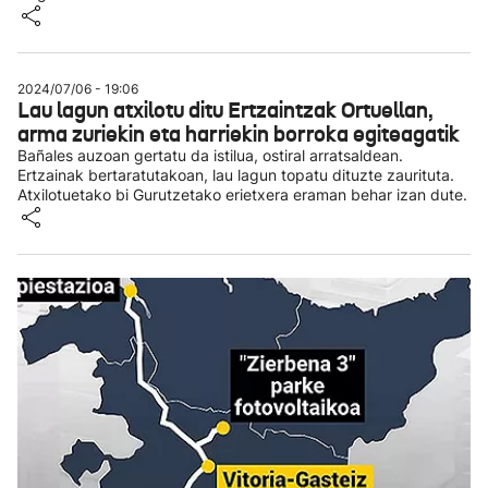
2024/07/06 - 19:06
Lau lagun atxilotu ditu Ertzaintzak Ortuellan,
arma zuriekin eta harriekin borroka egiteagatik
Bañales auzoan gertatu da istilua, ostiral arratsaldean.
Ertzainak bertaratutakoan, lau lagun topatu dituzte zaurituta.
Atxilotuetako bi Gurutzetako erietxera eraman behar izan dute.