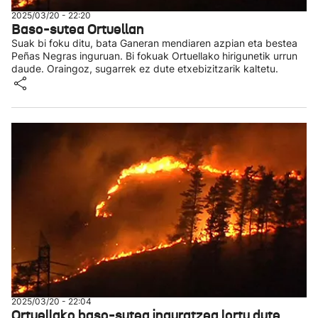
2025/03/20 - 22:20
Baso-sutea Ortuellan
Suak bi foku ditu, bata Ganeran mendiaren azpian eta bestea
Peñas Negras inguruan. Bi fokuak Ortuellako hirigunetik urrun
daude. Oraingoz, sugarrek ez dute etxebizitzarik kaltetu.
2025/03/20 - 22:04
Ortuellako baso-sutea inguratzea lortu dute