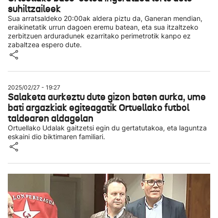
suhiltzaileek
Sua arratsaldeko 20:00ak aldera piztu da, Ganeran mendian,
eraikinetatik urrun dagoen eremu batean, eta sua itzaltzeko
zerbitzuen arduradunek ezarritako perimetrotik kanpo ez
zabaltzea espero dute.
2025/02/27 - 19:27
Salaketa aurkeztu dute gizon baten aurka, ume
bati argazkiak egiteagatik Ortuellako futbol
taldearen aldagelan
Ortuellako Udalak gaitzetsi egin du gertatutakoa, eta laguntza
eskaini dio biktimaren familiari.