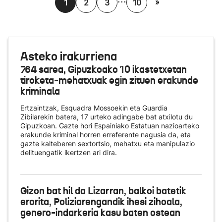
»
1
2
3
10
Asteko irakurriena
764 sarea, Gipuzkoako 10 ikastetxetan
tiroketa-mehatxuak egin zituen erakunde
kriminala
Ertzaintzak, Esquadra Mossoekin eta Guardia
Zibilarekin batera, 17 urteko adingabe bat atxilotu du
Gipuzkoan. Gazte hori Espainiako Estatuan nazioarteko
erakunde kriminal horren erreferente nagusia da, eta
gazte kalteberen sextortsio, mehatxu eta manipulazio
delituengatik ikertzen ari dira.
Gizon bat hil da Lizarran, balkoi batetik
erorita, Poliziarengandik ihesi zihoala,
genero-indarkeria kasu baten ostean