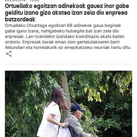
Ortuellako egoitzan adinekoak gauez inor gabe
gelditu izana giza akatsa izan zela dio enpresa
batzordeak
Ortuellako Otxartaga egoitzan 88 adinekok gaua begirale
gabe igaro izana, nahigabeko hutsegite bat izan zela dio
enpresak. Lan-txandekin izandako koordinazio akats baten
ondorio. Enpresak berak eman zion gertatutakoaren berri
Aldundiari eta horrelakorik ez errepikatzeko neurriak hartu ditu.