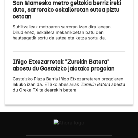
San Mamesko metro geltokia berriz ireki
dute, sarrerako eskaileretan sutea piztu
ostean
Suhiltzaileak metroaren sarreran izan dira lanean.
Dirudienez, eskailera mekanikoetan batu den
hautsagatik sortu da sutea eta ketza sortu da.
Iñigo Etxezarretak "Zurekin Batera"
abestu du Gasteizko jaietako pregoian
Gasteizko Plaza Barria Iñigo Etxezarretaren pregoiaren
lekuko izan da. ETSko abeslariak
Zurekin Batera
abestu
du Oreka TX taldearekin batera.