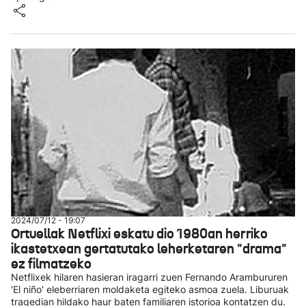
2024/07/12 - 19:07
Ortuellak Netflixi eskatu dio 1980an herriko
ikastetxean gertatutako leherketaren "drama"
ez filmatzeko
Netflixek hilaren hasieran iragarri zuen Fernando Arambururen
'El niño' eleberriaren moldaketa egiteko asmoa zuela. Liburuak
tragedian hildako haur baten familiaren istorioa kontatzen du.