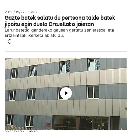
2023/05/22 - 16:18
Gazte batek salatu du pertsona talde batek
jipoitu egin duela Ortuellako jaietan
Larunbatetik iganderako gauean gertatu zen erasoa, eta
Ertzaintzak ikerketa abiatu du.
2023/03/14 - 15:30