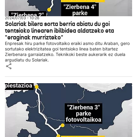
2024/07/03 - 10:26
Solariak bilera sorta berria abiatu du goi
tentsioko linearen ibilbidea aldatzeko eta
"eraginak murrizteko"
Enpresak hiru parke fotovoltaiko eraiki asmo ditu Araban, gero
sortutako elektrizitatea goi tentsioko linea baten bitartez
Zierbenara garraiatzeko. Teknikoki beste aukerarik ez duela
argudiatu du Solariak.