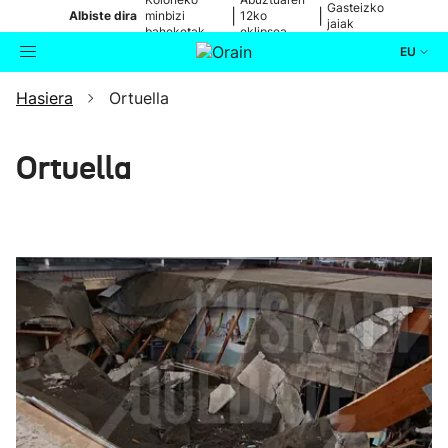
Gasteizko
|
|
Albiste dira
minbizi
12ko
jaiak
baheketak
eklipsea
EU
Hasiera
Ortuella
Aktualitatea
Bilatzailea
Politika
Ortuella
Kultura
Ikusmiran
Eguraldia