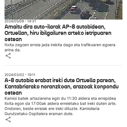
2024/05/09 - 14:31
Amaitu dira auto-ilarak AP-8 autobidean,
Ortuellan, hiru ibilgailuren arteko istripuaren
ostean
Itxita zegoen erreia jada irekita dago eta trafikoaren egoera
arina da.
2024/03/02 - 19:11
A-8 autobia erabat ireki dute Ortuella parean,
Kantabriarako noranzkoan, arazoak konpondu
ostean
Kamioi batek artaziarena egin du 11:30 aldera eta errepidea
itxita egon da 17:00ak aldera erreietako bat ireki duten arte.
Ondoren, beste erreiak ere ireki dituzte. Kamioilaria
Gurutzetako Ospitalera eraman dute.