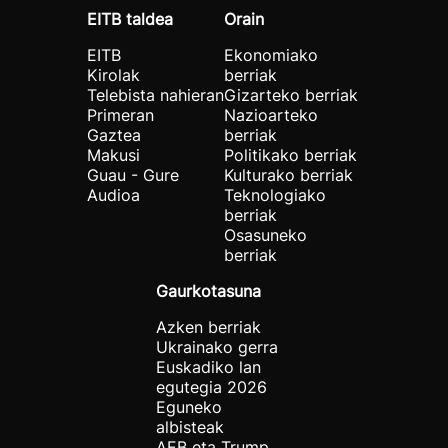
EITB taldea
Orain
EITB
Ekonomiako
Kirolak
berriak
Telebista nahieran
Gizarteko berriak
Primeran
Nazioarteko
Gaztea
berriak
Makusi
Politikako berriak
Guau - Gure
Kulturako berriak
Audioa
Teknologiako
berriak
Osasuneko
berriak
Gaurkotasuna
Azken berriak
Ukrainako gerra
Euskadiko lan
egutegia 2026
Eguneko
albisteak
AEB eta Trump