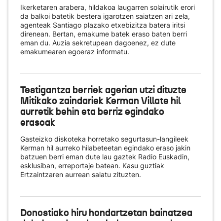
Ikerketaren arabera, hildakoa laugarren solairutik erori
da balkoi batetik bestera igarotzen saiatzen ari zela,
agenteak Santiago plazako etxebizitza batera iritsi
direnean. Bertan, emakume batek eraso baten berri
eman du. Auzia sekretupean dagoenez, ez dute
emakumearen egoeraz informatu.
Testigantza berriek agerian utzi dituzte
Mitikako zaindariek Kerman Villate hil
aurretik behin eta berriz egindako
erasoak
Gasteizko diskoteka horretako segurtasun-langileek
Kerman hil aurreko hilabeteetan egindako eraso jakin
batzuen berri eman dute lau gaztek Radio Euskadin,
esklusiban, erreportaje batean. Kasu guztiak
Ertzaintzaren aurrean salatu zituzten.
Donostiako hiru hondartzetan bainatzea