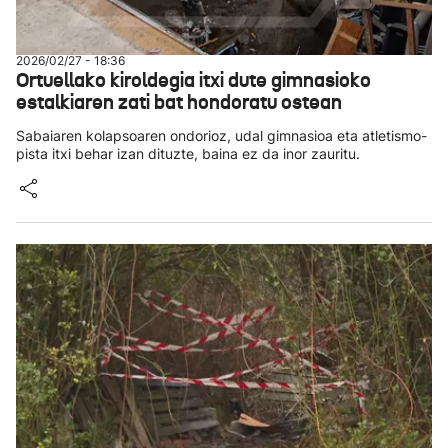
2026/02/27 - 18:36
Ortuellako kiroldegia itxi dute gimnasioko
estalkiaren zati bat hondoratu ostean
Sabaiaren kolapsoaren ondorioz, udal gimnasioa eta atletismo-
pista itxi behar izan dituzte, baina ez da inor zauritu.