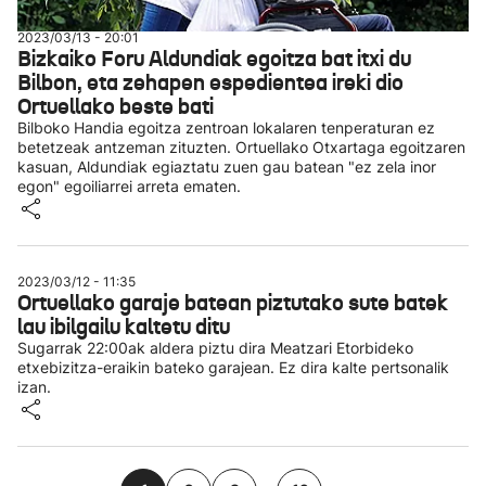
2023/03/13 - 20:01
Bizkaiko Foru Aldundiak egoitza bat itxi du
Bilbon, eta zehapen espedientea ireki dio
Ortuellako beste bati
Bilboko Handia egoitza zentroan lokalaren tenperaturan ez
betetzeak antzeman zituzten. Ortuellako Otxartaga egoitzaren
kasuan, Aldundiak egiaztatu zuen gau batean "ez zela inor
egon" egoiliarrei arreta ematen.
2023/03/12 - 11:35
Ortuellako garaje batean piztutako sute batek
lau ibilgailu kaltetu ditu
Sugarrak 22:00ak aldera piztu dira Meatzari Etorbideko
etxebizitza-eraikin bateko garajean. Ez dira kalte pertsonalik
izan.
...