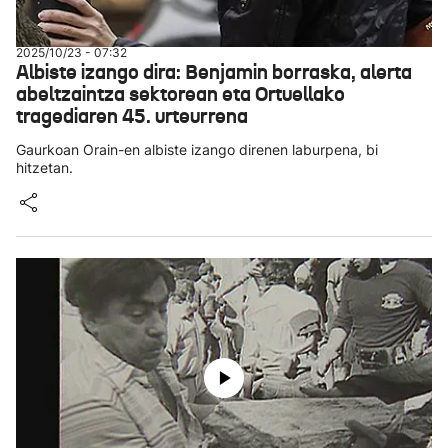
2025/10/23 - 07:32
Albiste izango dira: Benjamin borraska, alerta
abeltzaintza sektorean eta Ortuellako
tragediaren 45. urteurrena
Gaurkoan Orain-en albiste izango direnen laburpena, bi
hitzetan.