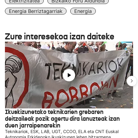
Elektrizitatea
Bizkaiko Foru Aldundia
Energia Berriztagarriak
Energia
Zure interesekoa izan daiteke
Ikuskizunetako teknikarien grebaren
deitzaileak pozik agertu dira lanuzteak izan
duen jarraipenarekin
Teknikariok, ESK, LAB, UGT, CCOO, ELA eta CNT Euskal
Autonomia Erkidegoko ikuskizunen lehen hitzarmena