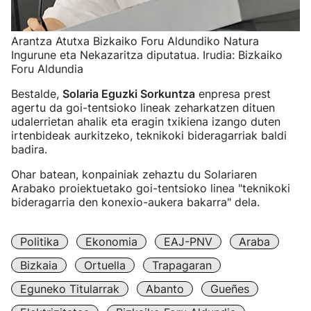
Arantza Atutxa Bizkaiko Foru Aldundiko Natura
Ingurune eta Nekazaritza diputatua. Irudia: Bizkaiko
Foru Aldundia
Bestalde,
Solaria Eguzki Sorkuntza
enpresa prest
agertu da goi-tentsioko lineak zeharkatzen dituen
udalerrietan ahalik eta eragin txikiena izango duten
irtenbideak aurkitzeko, teknikoki bideragarriak baldi
badira.
Ohar batean, konpainiak zehaztu du Solariaren
Arabako proiektuetako goi-tentsioko linea "teknikoki
bideragarria den konexio-aukera bakarra" dela.
Politika
Ekonomia
EAJ-PNV
Araba
Bizkaia
Ortuella
Trapagaran
Eguneko Titularrak
Abanto
Gueñes