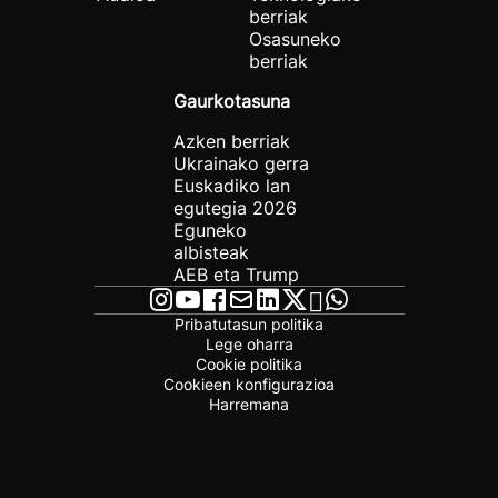
berriak
Osasuneko
berriak
Gaurkotasuna
Azken berriak
Ukrainako gerra
Euskadiko lan
egutegia 2026
Eguneko
albisteak
AEB eta Trump
Pribatutasun politika
Lege oharra
Cookie politika
Cookieen konfigurazioa
Harremana