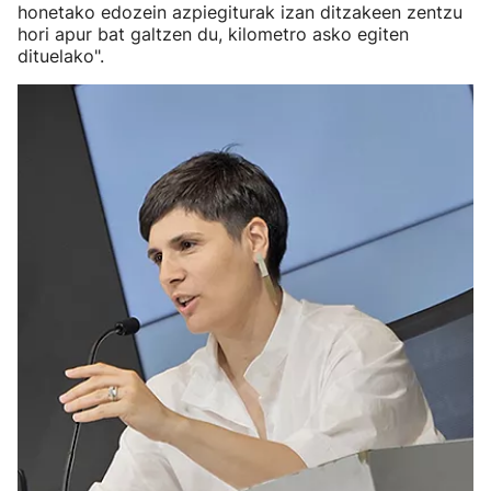
honetako edozein azpiegiturak izan ditzakeen zentzu
hori apur bat galtzen du, kilometro asko egiten
dituelako".