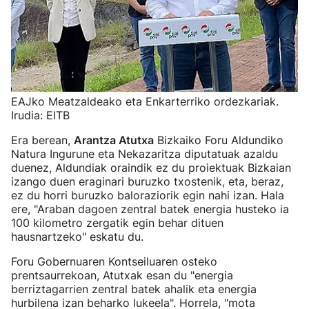
EAJko Meatzaldeako eta Enkarterriko ordezkariak.
Irudia: EITB
Era berean,
Arantza Atutxa
Bizkaiko Foru Aldundiko
Natura Ingurune eta Nekazaritza diputatuak azaldu
duenez, Aldundiak oraindik ez du proiektuak Bizkaian
izango duen eraginari buruzko txostenik, eta, beraz,
ez du horri buruzko baloraziorik egin nahi izan. Hala
ere, "Araban dagoen zentral batek energia husteko ia
100 kilometro zergatik egin behar dituen
hausnartzeko" eskatu du.
Foru Gobernuaren Kontseiluaren osteko
prentsaurrekoan, Atutxak esan du "energia
berriztagarrien zentral batek ahalik eta energia
hurbilena izan beharko lukeela". Horrela, "mota