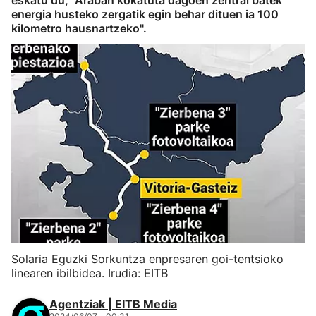
eskatu du, "Araban kokatuta dagoen zentral batek
energia husteko zergatik egin behar dituen ia 100
kilometro hausnartzeko".
Solaria Eguzki Sorkuntza enpresaren goi-tentsioko
linearen ibilbidea. Irudia: EITB
Agentziak | EITB Media