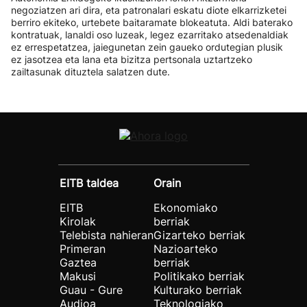
negoziatzen ari dira, eta patronalari eskatu diote elkarrizketei
berriro ekiteko, urtebete baitaramate blokeatuta. Aldi baterako
kontratuak, lanaldi oso luzeak, legez ezarritako atsedenaldiak
ez errespetatzea, jaiegunetan zein gaueko ordutegian plusik
ez jasotzea eta lana eta bizitza pertsonala uztartzeko
zailtasunak dituztela salatzen dute.
EITB taldea
Orain
EITB
Ekonomiako
Kirolak
berriak
Telebista nahieran
Gizarteko berriak
Primeran
Nazioarteko
Gaztea
berriak
Makusi
Politikako berriak
Guau - Gure
Kulturako berriak
Audioa
Teknologiako