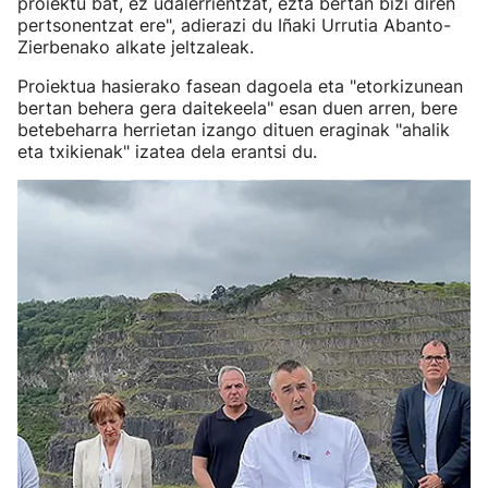
proiektu bat, ez udalerrientzat, ezta bertan bizi diren
pertsonentzat ere", adierazi du Iñaki Urrutia Abanto-
Zierbenako alkate jeltzaleak.
Proiektua hasierako fasean dagoela eta "etorkizunean
bertan behera gera daitekeela" esan duen arren, bere
betebeharra herrietan izango dituen eraginak "ahalik
eta txikienak" izatea dela erantsi du.