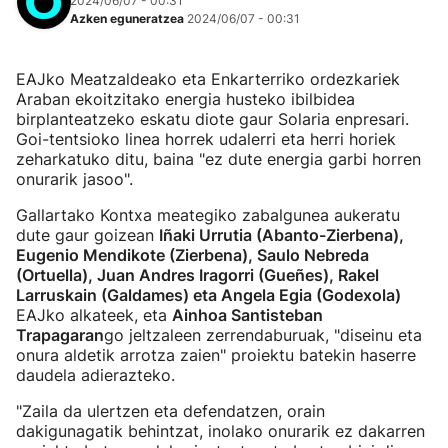
2024/06/07 - 00:31
Azken eguneratzea
2024/06/07 - 00:31
EAJko Meatzaldeako eta Enkarterriko ordezkariek
Araban ekoitzitako energia husteko ibilbidea
birplanteatzeko eskatu diote gaur Solaria enpresari.
Goi-tentsioko linea horrek udalerri eta herri horiek
zeharkatuko ditu, baina "ez dute energia garbi horren
onurarik jasoo".
Gallartako Kontxa meategiko zabalgunea aukeratu
dute gaur goizean
Iñaki Urrutia (Abanto-Zierbena),
Eugenio Mendikote (Zierbena), Saulo Nebreda
(Ortuella), Juan Andres Iragorri (Gueñes), Rakel
Larruskain (Galdames) eta Angela Egia (Godexola)
EAJko alkateek, eta
Ainhoa Santisteban
Trapagaran
go jeltzaleen zerrendaburuak, "diseinu eta
onura aldetik arrotza zaien" proiektu batekin haserre
daudela adierazteko.
"Zaila da ulertzen eta defendatzen, orain
dakigunagatik behintzat, inolako onurarik ez dakarren