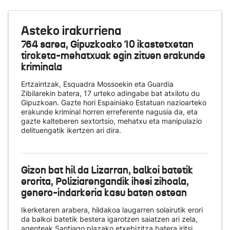
Asteko irakurriena
764 sarea, Gipuzkoako 10 ikastetxetan
tiroketa-mehatxuak egin zituen erakunde
kriminala
Ertzaintzak, Esquadra Mossoekin eta Guardia
Zibilarekin batera, 17 urteko adingabe bat atxilotu du
Gipuzkoan. Gazte hori Espainiako Estatuan nazioarteko
erakunde kriminal horren erreferente nagusia da, eta
gazte kalteberen sextortsio, mehatxu eta manipulazio
delituengatik ikertzen ari dira.
Gizon bat hil da Lizarran, balkoi batetik
erorita, Poliziarengandik ihesi zihoala,
genero-indarkeria kasu baten ostean
Ikerketaren arabera, hildakoa laugarren solairutik erori
da balkoi batetik bestera igarotzen saiatzen ari zela,
agenteak Santiago plazako etxebizitza batera iritsi