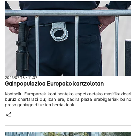
2025/07/18 - 11:07
Gainpopulazioa Europako kartzeletan
Kontseilu Europarrak kontinenteko espetxeetako masifikazioari
buruz ohartarazi du; izan ere, badira plaza erabilgarriak baino
preso gehiago dituzten herrialdeak.