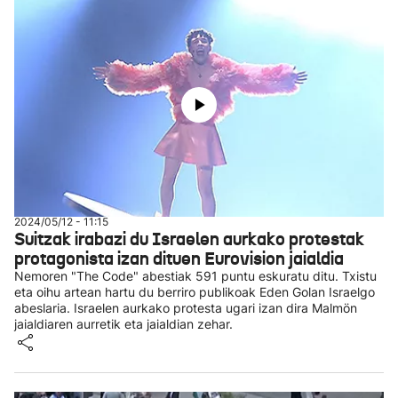
2024/05/12 - 11:15
Suitzak irabazi du Israelen aurkako protestak
protagonista izan dituen Eurovision jaialdia
Nemoren "The Code" abestiak 591 puntu eskuratu ditu. Txistu
eta oihu artean hartu du berriro publikoak Eden Golan Israelgo
abeslaria. Israelen aurkako protesta ugari izan dira Malmön
jaialdiaren aurretik eta jaialdian zehar.