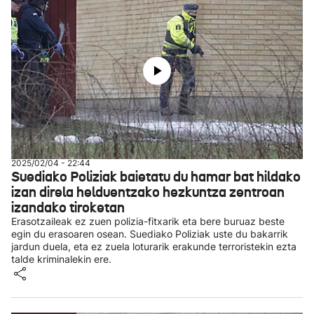
2025/02/04 - 22:44
Suediako Poliziak baietatu du hamar bat hildako
izan direla helduentzako hezkuntza zentroan
izandako tiroketan
Erasotzaileak ez zuen polizia-fitxarik eta bere buruaz beste
egin du erasoaren osean. Suediako Poliziak uste du bakarrik
jardun duela, eta ez zuela loturarik erakunde terroristekin ezta
talde kriminalekin ere.