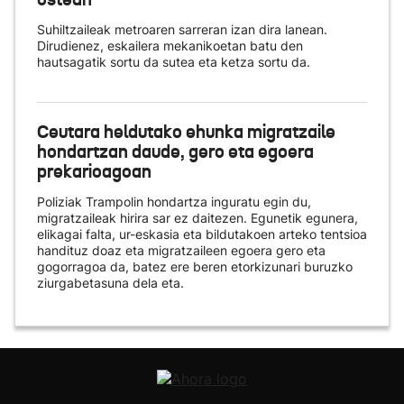
Suhiltzaileak metroaren sarreran izan dira lanean.
Dirudienez, eskailera mekanikoetan batu den
hautsagatik sortu da sutea eta ketza sortu da.
Ceutara heldutako ehunka migratzaile
hondartzan daude, gero eta egoera
prekarioagoan
Poliziak Trampolin hondartza inguratu egin du,
migratzaileak hirira sar ez daitezen. Egunetik egunera,
elikagai falta, ur-eskasia eta bildutakoen arteko tentsioa
handituz doaz eta migratzaileen egoera gero eta
gogorragoa da, batez ere beren etorkizunari buruzko
ziurgabetasuna dela eta.