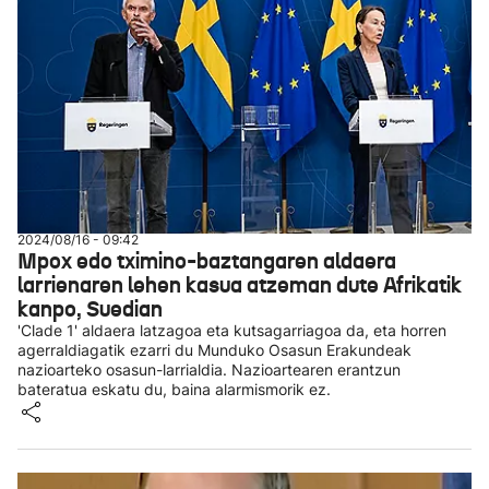
2024/08/16 - 09:42
Mpox edo tximino-baztangaren aldaera
larrienaren lehen kasua atzeman dute Afrikatik
kanpo, Suedian
'Clade 1' aldaera latzagoa eta kutsagarriagoa da, eta horren
agerraldiagatik ezarri du Munduko Osasun Erakundeak
nazioarteko osasun-larrialdia. Nazioartearen erantzun
bateratua eskatu du, baina alarmismorik ez.