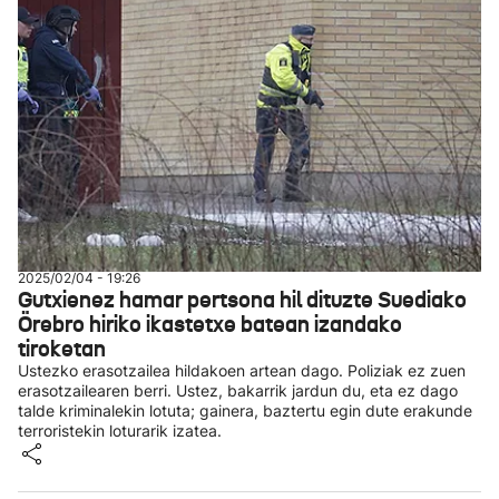
2025/02/04 - 19:26
Gutxienez hamar pertsona hil dituzte Suediako
Örebro hiriko ikastetxe batean izandako
tiroketan
Ustezko erasotzailea hildakoen artean dago. Poliziak ez zuen
erasotzailearen berri. Ustez, bakarrik jardun du, eta ez dago
talde kriminalekin lotuta; gainera, baztertu egin dute erakunde
terroristekin loturarik izatea.