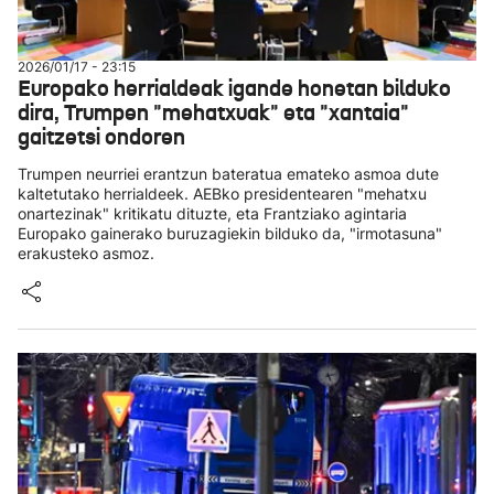
2026/01/17 - 23:15
Europako herrialdeak igande honetan bilduko
dira, Trumpen "mehatxuak" eta "xantaia"
gaitzetsi ondoren
Trumpen neurriei erantzun bateratua emateko asmoa dute
kaltetutako herrialdeek. AEBko presidentearen "mehatxu
onartezinak" kritikatu dituzte, eta Frantziako agintaria
Europako gainerako buruzagiekin bilduko da, "irmotasuna"
erakusteko asmoz.