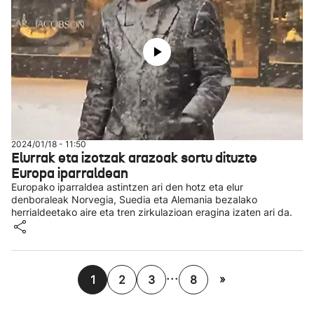
2024/01/18 - 11:50
Elurrak eta izotzak arazoak sortu dituzte
Europa iparraldean
Europako iparraldea astintzen ari den hotz eta elur
denboraleak Norvegia, Suedia eta Alemania bezalako
herrialdeetako aire eta tren zirkulazioan eragina izaten ari da.
...
»
1
2
3
8