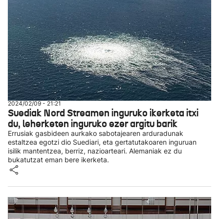
2024/02/09 - 21:21
Suediak Nord Streamen inguruko ikerketa itxi
du, leherketen inguruko ezer argitu barik
Errusiak gasbideen aurkako sabotajearen arduradunak
estaltzea egotzi dio Suediari, eta gertatutakoaren inguruan
isilik mantentzea, berriz, nazioarteari. Alemaniak ez du
bukatutzat eman bere ikerketa.