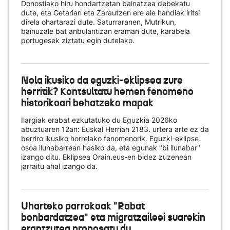
Donostiako hiru hondartzetan bainatzea debekatu
dute, eta Getarian eta Zarautzen ere ale handiak iritsi
direla ohartarazi dute. Saturraranen, Mutrikun,
bainuzale bat anbulantizan eraman dute, karabela
portugesek ziztatu egin dutelako.
Nola ikusiko da eguzki-eklipsea zure
herritik? Kontsultatu hemen fenomeno
historikoari behatzeko mapak
Ilargiak erabat ezkutatuko du Eguzkia 2026ko
abuztuaren 12an: Euskal Herrian 2183. urtera arte ez da
berriro ikusiko horrelako fenomenorik. Eguzki-eklipse
osoa ilunabarrean hasiko da, eta egunak "bi ilunabar"
izango ditu. Eklipsea Orain.eus-en bidez zuzenean
jarraitu ahal izango da.
Uharteko parrokoak "Rabat
bonbardatzea" eta migratzaileei suarekin
erantzutea proposatu du