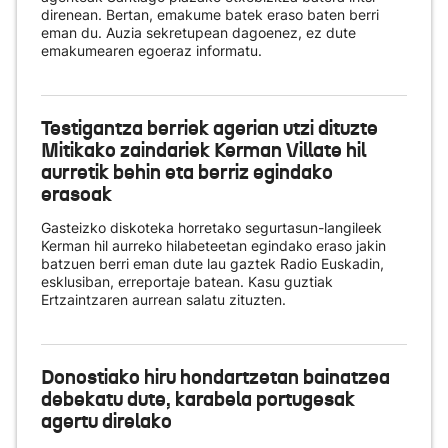
direnean. Bertan, emakume batek eraso baten berri
eman du. Auzia sekretupean dagoenez, ez dute
emakumearen egoeraz informatu.
Testigantza berriek agerian utzi dituzte
Mitikako zaindariek Kerman Villate hil
aurretik behin eta berriz egindako
erasoak
Gasteizko diskoteka horretako segurtasun-langileek
Kerman hil aurreko hilabeteetan egindako eraso jakin
batzuen berri eman dute lau gaztek Radio Euskadin,
esklusiban, erreportaje batean. Kasu guztiak
Ertzaintzaren aurrean salatu zituzten.
Donostiako hiru hondartzetan bainatzea
debekatu dute, karabela portugesak
agertu direlako