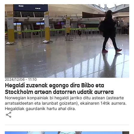
2024/12/06 - 11:10
Hegaldi zuzenak egongo dira Bilbo eta
Stockholm artean datorren udatik aurrera
Norwegian konpainiak bi hegaldi jarriko ditu astean (astearte
arratsaldeetan eta larunbat goizetan), ekainaren 14tik aurrera.
Hegaldiak gaurdanik hartu ahal dira.