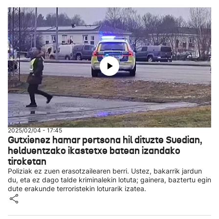
2025/02/04 - 17:45
Gutxienez hamar pertsona hil dituzte Suedian,
helduentzako ikastetxe batean izandako
tiroketan
Poliziak ez zuen erasotzailearen berri. Ustez, bakarrik jardun
du, eta ez dago talde kriminalekin lotuta; gainera, baztertu egin
dute erakunde terroristekin loturarik izatea.