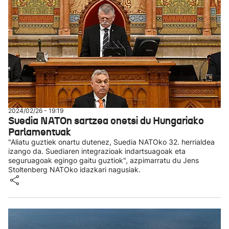
2024/02/26 - 19:19
Suedia NATOn sartzea onetsi du Hungariako
Parlamentuak
"Aliatu guztiek onartu dutenez, Suedia NATOko 32. herrialdea
izango da. Suediaren integrazioak indartsuagoak eta
seguruagoak egingo gaitu guztiok", azpimarratu du Jens
Stoltenberg NATOko idazkari nagusiak.