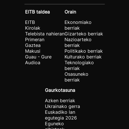
EITB taldea
Orain
EITB
Ekonomiako
Kirolak
berriak
Telebista nahieran
Gizarteko berriak
Primeran
Nazioarteko
Gaztea
berriak
Makusi
Politikako berriak
Guau - Gure
Kulturako berriak
Audioa
Teknologiako
berriak
Osasuneko
berriak
Gaurkotasuna
Azken berriak
Ukrainako gerra
Euskadiko lan
egutegia 2026
Eguneko