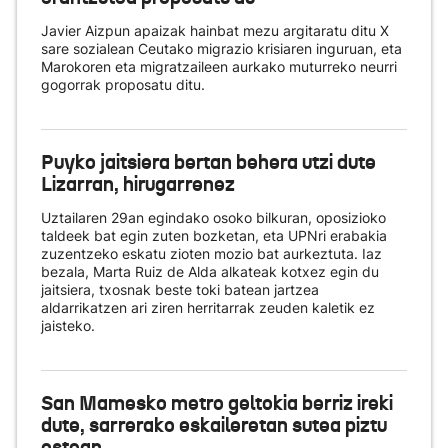
Javier Aizpun apaizak hainbat mezu argitaratu ditu X
sare sozialean Ceutako migrazio krisiaren inguruan, eta
Marokoren eta migratzaileen aurkako muturreko neurri
gogorrak proposatu ditu.
Puyko jaitsiera bertan behera utzi dute
Lizarran, hirugarrenez
Uztailaren 29an egindako osoko bilkuran, oposizioko
taldeek bat egin zuten bozketan, eta UPNri erabakia
zuzentzeko eskatu zioten mozio bat aurkeztuta. Iaz
bezala, Marta Ruiz de Alda alkateak kotxez egin du
jaitsiera, txosnak beste toki batean jartzea
aldarrikatzen ari ziren herritarrak zeuden kaletik ez
jaisteko.
San Mamesko metro geltokia berriz ireki
dute, sarrerako eskaileretan sutea piztu
ostean