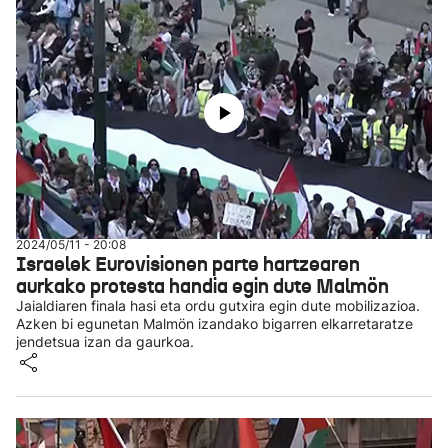
2024/05/11 - 20:08
Israelek Eurovisionen parte hartzearen
aurkako protesta handia egin dute Malmön
Jaialdiaren finala hasi eta ordu gutxira egin dute mobilizazioa.
Azken bi egunetan Malmön izandako bigarren elkarretaratze
jendetsua izan da gaurkoa.