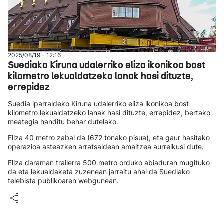
2025/08/19 - 12:16
Suediako Kiruna udalerriko eliza ikonikoa bost
kilometro lekualdatzeko lanak hasi dituzte,
errepidez
Suedia iparraldeko Kiruna udalerriko eliza ikonikoa bost
kilometro lekualdatzeko lanak hasi dituzte, errepidez, bertako
meategia handitu behar dutelako.
Eliza 40 metro zabal da (672 tonako pisua), eta gaur hasitako
operazioa asteazken arratsaldean amaitzea aurreikusi dute.
Eliza daraman trailerra 500 metro orduko abiaduran mugituko
da eta lekualdaketa zuzenean jarraitu ahal da Suediako
telebista publikoaren webgunean.