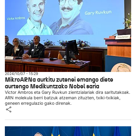
2024/10/07 - 15:29
MikroARNa aurkitu zutenei emango diete
aurtengo Medikuntzako Nobel saria
Victor Ambros eta Gary Ruvkun zientzialariak dira saritutakoak.
ARN molekula berri batzuk atzeman zituzten, txiki-txikiak,
geneen erregulazio gako direnak.