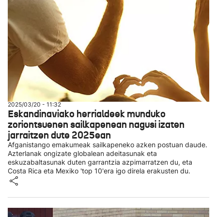
2025/03/20 - 11:32
Eskandinaviako herrialdeek munduko
zoriontsuenen sailkapenean nagusi izaten
jarraitzen dute 2025ean
Afganistango emakumeak sailkapeneko azken postuan daude.
Azterlanak ongizate globalean adeitasunak eta
eskuzabaltasunak duten garrantzia azpimarratzen du, eta
Costa Rica eta Mexiko 'top 10'era igo direla erakusten du.