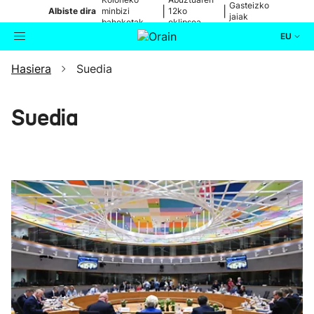
Gasteizko
|
|
Albiste dira
minbizi
12ko
jaiak
baheketak
eklipsea
EU
Hasiera
Suedia
Aktualitatea
Bilatzailea
Politika
Suedia
Kultura
Ikusmiran
Eguraldia