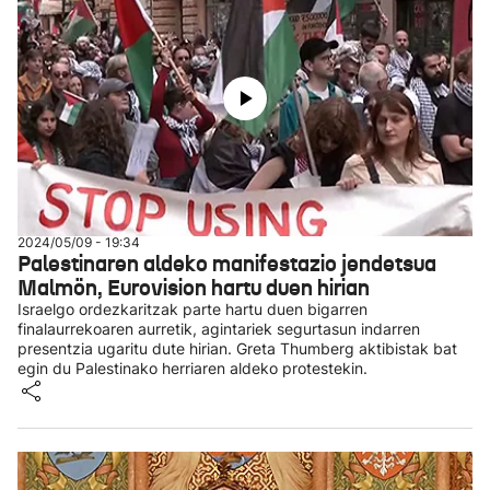
2024/05/09 - 19:34
Palestinaren aldeko manifestazio jendetsua
Malmön, Eurovision hartu duen hirian
Israelgo ordezkaritzak parte hartu duen bigarren
finalaurrekoaren aurretik, agintariek segurtasun indarren
presentzia ugaritu dute hirian. Greta Thumberg aktibistak bat
egin du Palestinako herriaren aldeko protestekin.