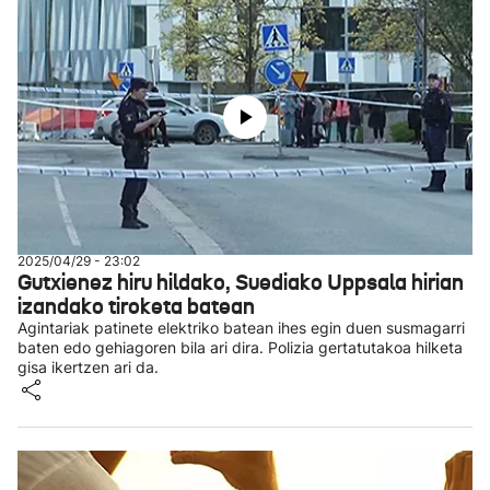
2025/04/29 - 23:02
Gutxienez hiru hildako, Suediako Uppsala hirian
izandako tiroketa batean
Agintariak patinete elektriko batean ihes egin duen susmagarri
baten edo gehiagoren bila ari dira. Polizia gertatutakoa hilketa
gisa ikertzen ari da.