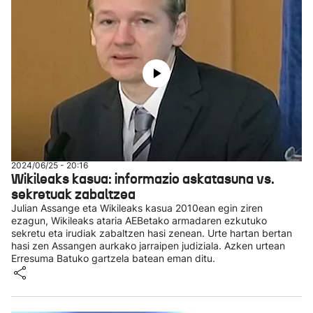
2024/06/25 - 20:16
Wikileaks kasua: informazio askatasuna vs.
sekretuak zabaltzea
Julian Assange eta Wikileaks kasua 2010ean egin ziren
ezagun, Wikileaks ataria AEBetako armadaren ezkutuko
sekretu eta irudiak zabaltzen hasi zenean. Urte hartan bertan
hasi zen Assangen aurkako jarraipen judiziala. Azken urtean
Erresuma Batuko gartzela batean eman ditu.