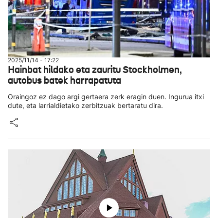
2025/11/14 - 17:22
Hainbat hildako eta zauritu Stockholmen,
autobus batek harrapatuta
Oraingoz ez dago argi gertaera zerk eragin duen. Ingurua itxi
dute, eta larrialdietako zerbitzuak bertaratu dira.