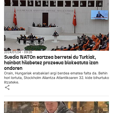
2024/01/24 - 09:26
Suedia NATOn sartzea berretsi du Turkiak,
hainbat hilabetez prozesua blokeatuta izan
ondoren
Orain, Hungariak erabakiari argi berdea ematea falta da. Behin
hori lortuta, Stockholm Aliantza Atlantikoaren 32. kide bihurtuko
litzateke.