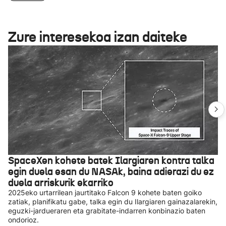
Zure interesekoa izan daiteke
SpaceXen kohete batek Ilargiaren kontra talka
egin duela esan du NASAk, baina adierazi du ez
duela arriskurik ekarriko
2025eko urtarrilean jaurtitako Falcon 9 kohete baten goiko
zatiak, planifikatu gabe, talka egin du Ilargiaren gainazalarekin,
eguzki-jardueraren eta grabitate-indarren konbinazio baten
ondorioz.