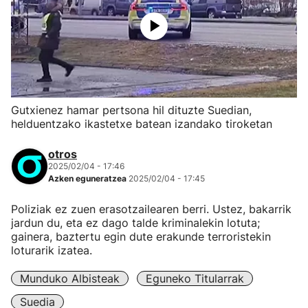
Gutxienez hamar pertsona hil dituzte Suedian,
helduentzako ikastetxe batean izandako tiroketan
otros
2025/02/04 - 17:46
Azken eguneratzea
2025/02/04 - 17:45
Poliziak ez zuen erasotzailearen berri. Ustez, bakarrik
jardun du, eta ez dago talde kriminalekin lotuta;
gainera, baztertu egin dute erakunde terroristekin
loturarik izatea.
Munduko Albisteak
Eguneko Titularrak
Suedia