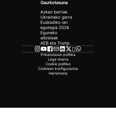
Gaurkotasuna
Azken berriak
Ukrainako gerra
Euskadiko lan
egutegia 2026
Eguneko
albisteak
AEB eta Trump
Pribatutasun politika
Lege oharra
Cookie politika
Cookieen konfigurazioa
Harremana