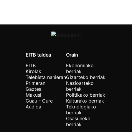
EITB taldea
Orain
EITB
Ekonomiako
Kirolak
berriak
Telebista nahieran
Gizarteko berriak
Primeran
Nazioarteko
Gaztea
berriak
Makusi
Politikako berriak
Guau - Gure
Kulturako berriak
Audioa
Teknologiako
berriak
Osasuneko
berriak