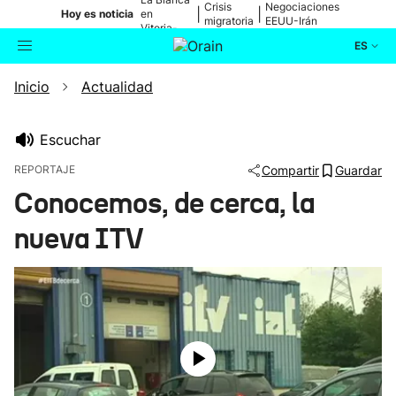
Crisis
Negociaciones
|
|
Hoy es noticia
en
migratoria
EEUU-Irán
Vitoria-
Gasteiz
ES
Inicio
Actualidad
Actualidad
Buscador
Política
Escuchar
REPORTAJE
Compartir
Guardar
Cultura
Conocemos, de cerca, la
nueva ITV
Ikusmiran
Eguraldia