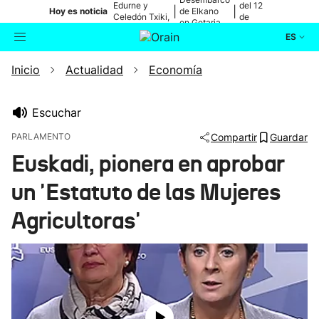
Edurne y
del 12
|
|
Hoy es noticia
de Elkano
Celedón Txiki,
de
en Getaria
en directo
agosto
ES
Inicio
Actualidad
Economía
Actualidad
Buscador
Política
Escuchar
PARLAMENTO
Compartir
Guardar
Cultura
Euskadi, pionera en aprobar
un 'Estatuto de las Mujeres
Ikusmiran
Agricultoras'
Eguraldia