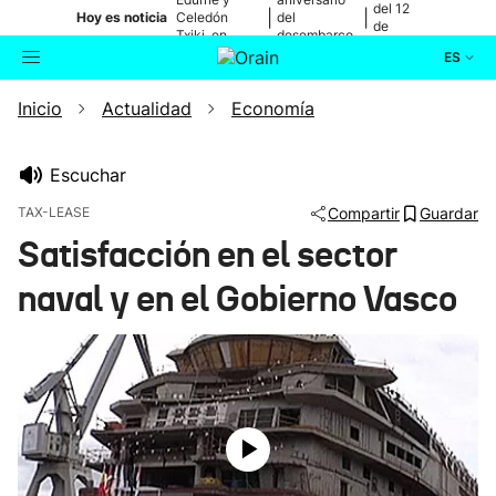
del 12
|
|
Hoy es noticia
Celedón
del
de
Txiki, en
desembarco
agosto
directo
de Elkano
ES
Inicio
Actualidad
Economía
Actualidad
Buscador
Política
Escuchar
TAX-LEASE
Compartir
Guardar
Cultura
Satisfacción en el sector
naval y en el Gobierno Vasco
Ikusmiran
Eguraldia