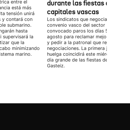
rica entre el
durante las fiestas de las
ancia está más
capitales vascas
lta tensión unirá
 y contará con
Los sindicatos que negocian el prime
ble submarino.
convenio vasco del sector han
ongarán hasta
convocado paros los días 5, 14 y 26 
 supervisará la
agosto para reclamar mejoras labora
izar que la
y pedir a la patronal que retome las
a cabo minimizando
negociaciones. La primera jornada de
istema marino.
huelga coincidirá este miércoles con 
día grande de las fiestas de Vitoria-
Gasteiz.