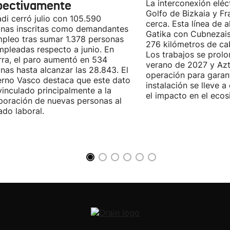
pectivamente
La interconexión eléct
Golfo de Bizkaia y Fr
di cerró julio con 105.590
cerca. Esta línea de a
nas inscritas como demandantes
Gatika con Cubnezais
pleo tras sumar 1.378 personas
276 kilómetros de ca
pleadas respecto a junio. En
Los trabajos se prol
ra, el paro aumentó en 534
verano de 2027 y Azti
nas hasta alcanzar las 28.843. El
operación para garant
rno Vasco destaca que este dato
instalación se lleve 
vinculado principalmente a la
el impacto en el ecos
poración de nuevas personas al
do laboral.