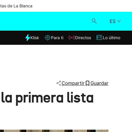
stas de La Blanca
ES
dia
Klisk
Para ti
Directos
Lo último
Klisk
Directos
Para ti
Compartir
Guardar
la primera lista
Lo último