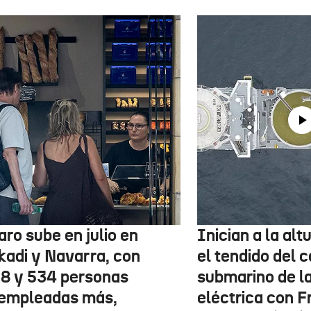
aro sube en julio en
Inician a la al
kadi y Navarra, con
el tendido del 
78 y 534 personas
submarino de l
empleadas más,
eléctrica con F