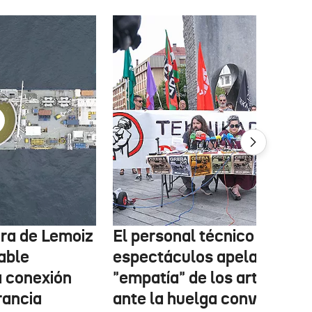
tura de Lemoiz
El personal técnico de
cable
espectáculos apela a la
a conexión
"empatía" de los artistas
rancia
ante la huelga convocada