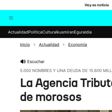
Hoy es noticia
Actualidad
Política
Cul
Actualidad
Política
Cultura
Ikusmiran
Eguraldia
Sociedad
Elecciones
Economía
Inicio
Actualidad
Economía
Internacional
Escuchar
5.000 NOMBRES Y UNA DEUDA DE 15.600 MIL
La Agencia Tribut
de morosos