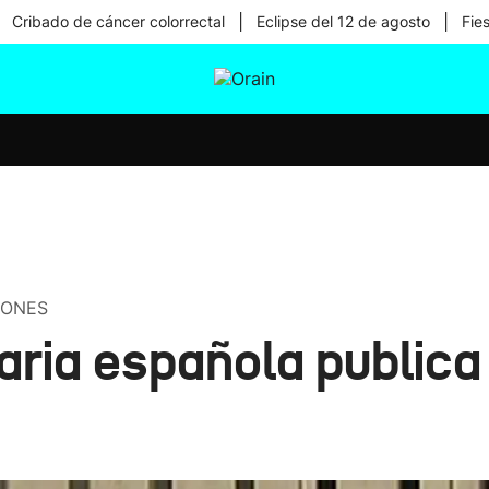
|
|
Cribado de cáncer colorrectal
Eclipse del 12 de agosto
Fie
tura
Ikusmiran
Egural
Salud
Tecnología
LONES
aria española publica 