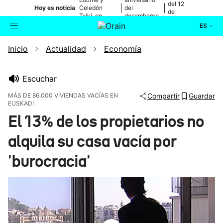
del 12
|
|
Hoy es noticia
Celedón
del
de
Txiki, en
desembarco
agosto
directo
de Elkano
ES
Inicio
Actualidad
Economía
Actualidad
Buscador
Política
Escuchar
MÁS DE 86.000 VIVIENDAS VACÍAS EN
Compartir
Guardar
EUSKADI
Cultura
El 13% de los propietarios no
Ikusmiran
alquila su casa vacía por
'burocracia'
Eguraldia