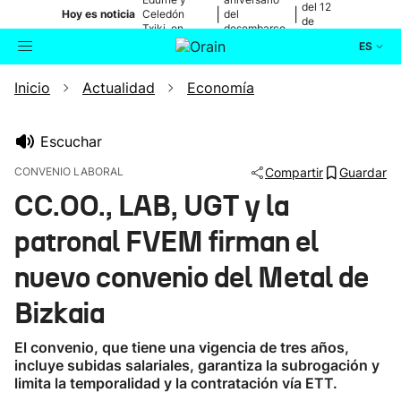
del 12
|
|
Hoy es noticia
Celedón
del
de
Txiki, en
desembarco
agosto
directo
de Elkano
ES
Inicio
Actualidad
Economía
Actualidad
Buscador
Política
Escuchar
CONVENIO LABORAL
Compartir
Guardar
Cultura
CC.OO., LAB, UGT y la
patronal FVEM firman el
Ikusmiran
nuevo convenio del Metal de
Eguraldia
Bizkaia
El convenio, que tiene una vigencia de tres años,
incluye subidas salariales, garantiza la subrogación y
limita la temporalidad y la contratación vía ETT.