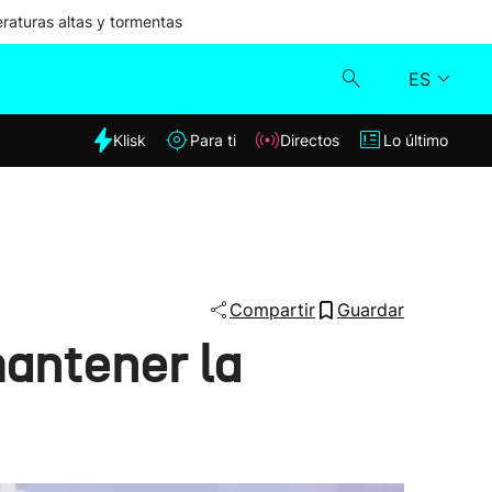
aturas altas y tormentas
ES
dia
Klisk
Para ti
Directos
Lo último
Klisk
Directos
Para ti
Compartir
Guardar
mantener la
Lo último