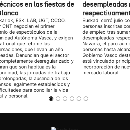
écnicos en las fiestas de
desempleadas 
Blanca
respectivamen
kariok, ESK, LAB, UGT, CCOO,
Euskadi cerró julio c
 CNT negocian el primer
personas inscritas 
nio de espectáculos de la
de empleo tras sumar
nidad Autónoma Vasca, y exigen
desempleadas respect
patronal que retome las
Navarra, el paro aum
rsaciones, que llevan un año
personas hasta alcanz
eadas. Denuncian que el sector
Gobierno Vasco dest
completamente desregularizado y
está vinculado princi
ran que son habituales la
incorporación de nue
ralidad, las jornadas de trabajo
mercado laboral.
rolongadas, la ausencia de los
nsos legalmente establecidos y
ificultades para conciliar la vida
al y personal.