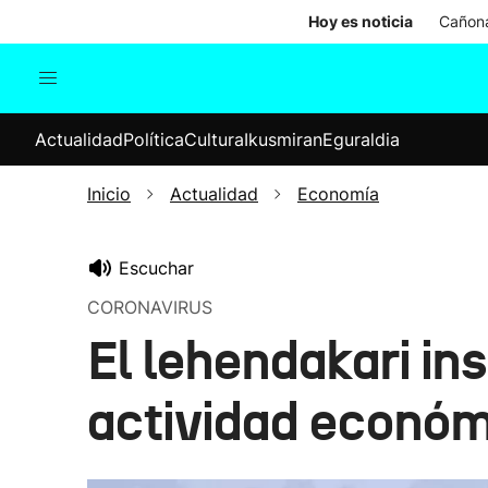
Hoy es noticia
Cañona
Actualidad
Política
Cul
Actualidad
Política
Cultura
Ikusmiran
Eguraldia
Sociedad
Elecciones
Economía
Inicio
Actualidad
Economía
Internacional
Escuchar
CORONAVIRUS
El lehendakari in
actividad económ