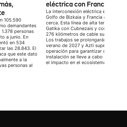
más,
eléctrica con Francia
te
La interconexión eléctrica entre el
Golfo de Bizkaia y Francia está más
on 105.590
cerca. Esta línea de alta tensión unirá
como demandantes
Gatika con Cubnezais y contará con
 1.378 personas
276 kilómetros de cable submarino.
o a junio. En
Los trabajos se prolongarán hasta
entó en 534
verano de 2027 y Azti supervisará la
ar las 28.843. El
operación para garantizar que la
aca que este dato
instalación se lleve a cabo minimizan
palmente a la
el impacto en el ecosistema marino.
vas personas al