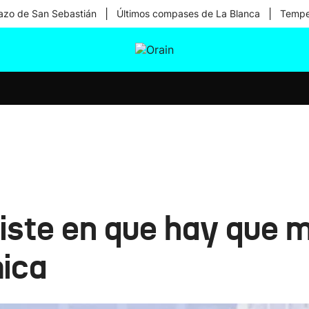
|
|
zo de San Sebastián
Últimos compases de La Blanca
Temper
tura
Ikusmiran
Egural
Salud
Tecnología
siste en que hay que 
ica