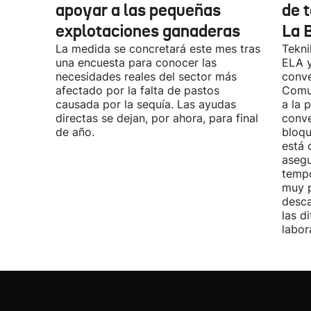
apoyar a las pequeñas
de t
explotaciones ganaderas
La 
La medida se concretará este mes tras
Tekni
una encuesta para conocer las
ELA y
necesidades reales del sector más
conve
afectado por la falta de pastos
Comu
causada por la sequía. Las ayudas
a la 
directas se dejan, por ahora, para final
conve
de año.
bloqu
está 
asegu
tempo
muy p
desca
las d
labor