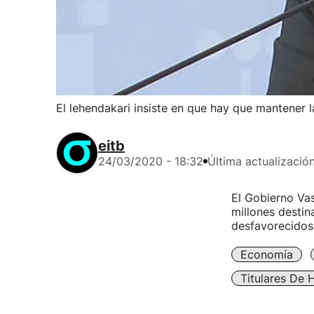
El lehendakari insiste en que hay que mantener 
eitb
24/03/2020 - 18:32
Última actualizació
El Gobierno Va
millones destin
desfavorecidos
Economía
Titulares De 