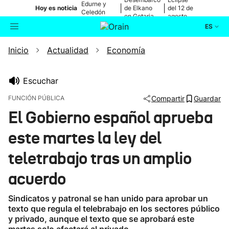
Edurne y
|
|
Hoy es noticia
de Elkano
del 12 de
Celedón
en Getaria
agosto
Txiki
ES
Inicio
Actualidad
Economía
Actualidad
Buscador
Política
Escuchar
FUNCIÓN PÚBLICA
Compartir
Guardar
Cultura
El Gobierno español aprueba
este martes la ley del
Ikusmiran
teletrabajo tras un amplio
Eguraldia
acuerdo
Sindicatos y patronal se han unido para aprobar un
texto que regula el telebrabajo en los sectores público
y privado, aunque el texto que se aprobará este