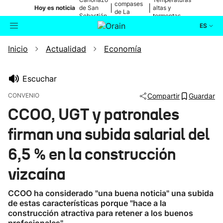
compases
|
|
Hoy es noticia
de San
altas y
de La
Sebastián
tormentas
Blanca
ES
Inicio
Actualidad
Economía
Actualidad
Buscador
Política
Escuchar
CONVENIO
Compartir
Guardar
Cultura
CCOO, UGT y patronales
firman una subida salarial del
Ikusmiran
6,5 % en la construcción
Eguraldia
vizcaína
CCOO ha considerado "una buena noticia" una subida
de estas características porque "hace a la
construcción atractiva para retener a los buenos