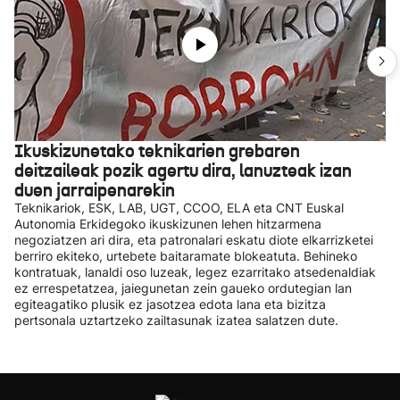
Ikuskizunetako teknikarien grebaren
deitzaileak pozik agertu dira, lanuzteak izan
duen jarraipenarekin
Teknikariok, ESK, LAB, UGT, CCOO, ELA eta CNT Euskal
Autonomia Erkidegoko ikuskizunen lehen hitzarmena
negoziatzen ari dira, eta patronalari eskatu diote elkarrizketei
berriro ekiteko, urtebete baitaramate blokeatuta. Behineko
kontratuak, lanaldi oso luzeak, legez ezarritako atsedenaldiak
ez errespetatzea, jaiegunetan zein gaueko ordutegian lan
egiteagatiko plusik ez jasotzea edota lana eta bizitza
pertsonala uztartzeko zailtasunak izatea salatzen dute.