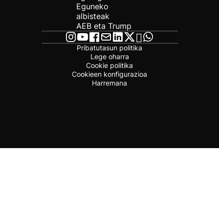
Eguneko
albisteak
AEB eta Trump
Pribatutasun politika
Lege oharra
Cookie politika
Cookieen konfigurazioa
Harremana