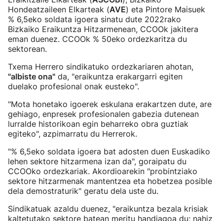
Hondeatzaileen Elkarteak (
AVE
) eta Pintore Maisuek
% 6,5eko soldata igoera sinatu dute 2022rako
Bizkaiko Eraikuntza Hitzarmenean, CCOOk jakitera
eman duenez. CCOOk % 50eko ordezkaritza du
sektorean.
Txema Herrero sindikatuko ordezkariaren ahotan,
"albiste ona"
da, "eraikuntza erakargarri egiten
duelako profesional onak eusteko".
"Mota honetako igoerek eskulana erakartzen dute, are
gehiago, enpresek profesionalen gabezia dutenean
lurralde historikoan egin beharreko obra guztiak
egiteko", azpimarratu du Herrerok.
"% 6,5eko soldata igoera bat adosten duen Euskadiko
lehen sektore hitzarmena izan da", goraipatu du
CCOOko ordezkariak. Akordioarekin "probintziako
sektore hitzarmenak mantentzea eta hobetzea posible
dela demostraturik" geratu dela uste du.
Sindikatuak azaldu duenez, "eraikuntza bezala krisiak
kaltetutako sektore batean meritu handiagoa du; nahiz