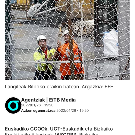
Langileak Bilboko eraikin batean. Argazkia: EFE
Agentziak | EiTB Media
2022/01/26 - 19:20
Azken eguneratzea
2022/01/26 - 19:20
Euskadiko CCOOk, UGT-Euskadik
eta Bizkaiko
Eraikitzaile Elkarteak (
ASCOBI
), Bizkaiko