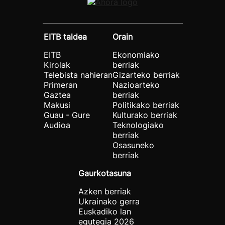
EITB taldea
Orain
EITB
Ekonomiako
Kirolak
berriak
Telebista nahieran
Gizarteko berriak
Primeran
Nazioarteko
Gaztea
berriak
Makusi
Politikako berriak
Guau - Gure
Kulturako berriak
Audioa
Teknologiako
berriak
Osasuneko
berriak
Gaurkotasuna
Azken berriak
Ukrainako gerra
Euskadiko lan
egutegia 2026