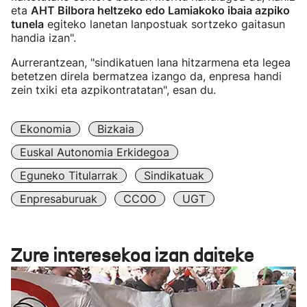
eta
AHT Bilbora heltzeko edo Lamiakoko ibaia azpiko
tunela
egiteko lanetan lanpostuak sortzeko gaitasun
handia izan".
Aurrerantzean, "sindikatuen lana hitzarmena eta legea
betetzen direla bermatzea izango da, enpresa handi
zein txiki eta azpikontratatan", esan du.
Ekonomia
Bizkaia
Euskal Autonomia Erkidegoa
Eguneko Titularrak
Sindikatuak
Enpresaburuak
CCOO
UGT
Zure interesekoa izan daiteke