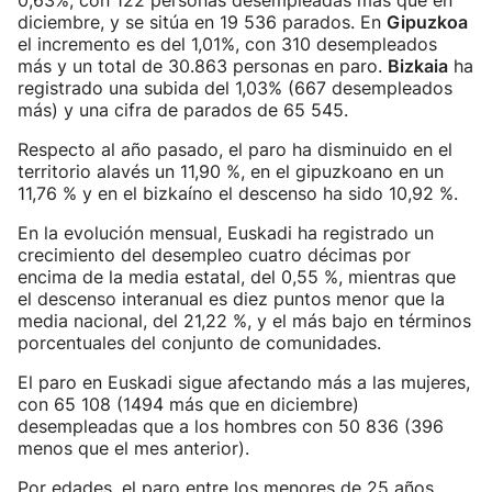
0,63%, con 122 personas desempleadas más que en
diciembre, y se sitúa en 19 536 parados. En
Gipuzkoa
el incremento es del 1,01%, con 310 desempleados
más y un total de 30.863 personas en paro.
Bizkaia
ha
registrado una subida del 1,03% (667 desempleados
más) y una cifra de parados de 65 545.
Respecto al año pasado, el paro ha disminuido en el
territorio alavés un 11,90 %, en el gipuzkoano en un
11,76 % y en el bizkaíno el descenso ha sido 10,92 %.
En la evolución mensual, Euskadi ha registrado un
crecimiento del desempleo cuatro décimas por
encima de la media estatal, del 0,55 %, mientras que
el descenso interanual es diez puntos menor que la
media nacional, del 21,22 %, y el más bajo en términos
porcentuales del conjunto de comunidades.
El paro en Euskadi sigue afectando más a las mujeres,
con 65 108 (1494 más que en diciembre)
desempleadas que a los hombres con 50 836 (396
menos que el mes anterior).
Por edades, el paro entre los menores de 25 años