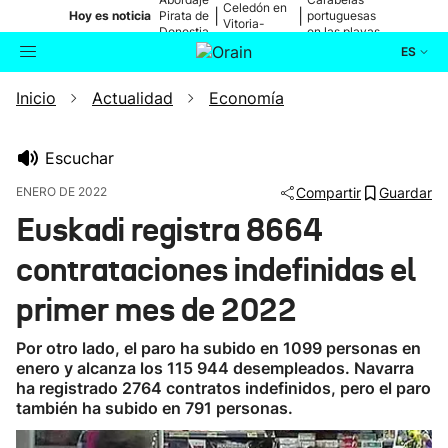
Celedón en
|
|
Hoy es noticia
Pirata de
portuguesas
Vitoria-
Donostia
en las playas
Gasteiz
ES
Inicio
Actualidad
Economía
Actualidad
Buscador
Política
Escuchar
ENERO DE 2022
Compartir
Guardar
Cultura
Euskadi registra 8664
contrataciones indefinidas el
Ikusmiran
primer mes de 2022
Eguraldia
Por otro lado, el paro ha subido en 1099 personas en
enero y alcanza los 115 944 desempleados. Navarra
ha registrado 2764 contratos indefinidos, pero el paro
también ha subido en 791 personas.