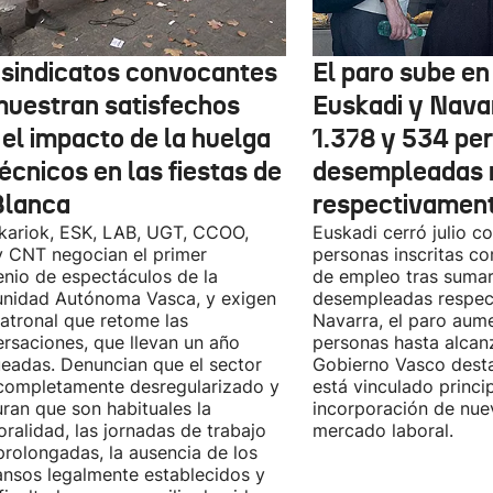
 sindicatos convocantes
El paro sube en 
muestran satisfechos
Euskadi y Nava
 el impacto de la huelga
1.378 y 534 pe
écnicos en las fiestas de
desempleadas 
Blanca
respectivamen
kariok, ESK, LAB, UGT, CCOO,
Euskadi cerró julio c
 CNT negocian el primer
personas inscritas 
nio de espectáculos de la
de empleo tras sumar
nidad Autónoma Vasca, y exigen
desempleadas respect
patronal que retome las
Navarra, el paro aum
rsaciones, que llevan un año
personas hasta alcanz
eadas. Denuncian que el sector
Gobierno Vasco dest
completamente desregularizado y
está vinculado princi
ran que son habituales la
incorporación de nue
ralidad, las jornadas de trabajo
mercado laboral.
rolongadas, la ausencia de los
nsos legalmente establecidos y