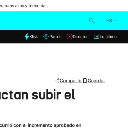
aturas altas y tormentas
ES
dia
Klisk
Para ti
Directos
Lo último
Klisk
Directos
Para ti
Compartir
Guardar
ctan subir el
Lo último
ocurrió con el incremento aprobado en