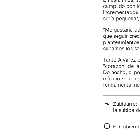
cumplido con l
incrementados l
sería pequeña",
"Me gustaría qu
que seguir crec
planteamientos
subamos los sal
Tanto Álvarez 
"corazón" de la
De hecho, el pe
mínimo se corre
fundamentalment
Zubiaurre:
la subida d
El Gobierno