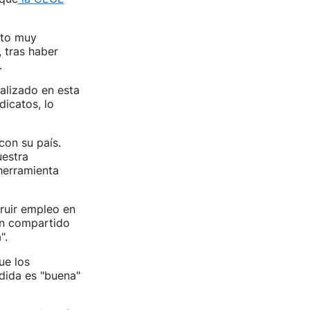
ito muy
, tras haber
.
alizado en esta
dicatos, lo
con su país.
uestra
herramienta
truir empleo en
an compartido
".
ue los
edida es "buena"