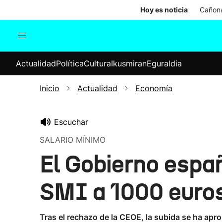
Hoy es noticia
Cañona
Actualidad
Política
Cul
Actualidad
Política
Cultura
Ikusmiran
Eguraldia
Sociedad
Elecciones
Economía
Inicio
Actualidad
Economía
Internacional
Escuchar
SALARIO MÍNIMO
El Gobierno españ
SMI a 1000 euro
Tras el rechazo de la CEOE, la subida se ha apr