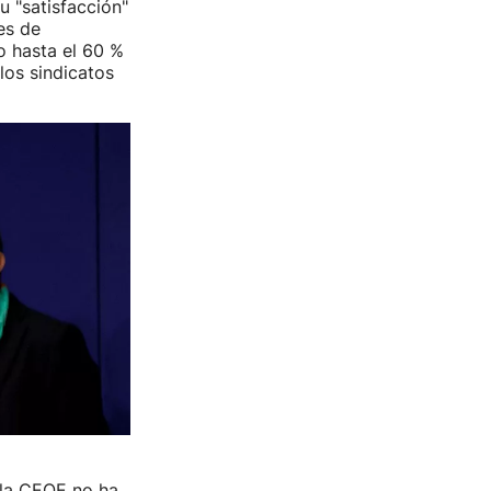
u "satisfacción"
es de
o hasta el 60 %
 los sindicatos
 la CEOE no ha