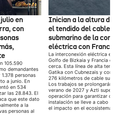
julio en
Inician a la altura de Lemo
rra, con
el tendido del cable
rsonas
submarino de la conexión
más,
eléctrica con Francia
te
La interconexión eléctrica entre el
Golfo de Bizkaia y Francia está más
on 105.590
cerca. Esta línea de alta tensión unirá
como demandantes
Gatika con Cubnezais y contará con
 1.378 personas
276 kilómetros de cable submarino.
o a junio. En
Los trabajos se prolongarán hasta
entó en 534
verano de 2027 y Azti supervisará la
ar las 28.843. El
operación para garantizar que la
aca que este dato
instalación se lleve a cabo minimizan
palmente a la
el impacto en el ecosistema marino.
vas personas al