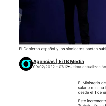
El Gobierno español y los sindicatos pactan sub
Agencias | EiTB Media
09/02/2022 - 07:12
Última actualización
El Ministerio d
salario mínimo 
desde el 1 de e
Este incremento
Trabajo, Yoland