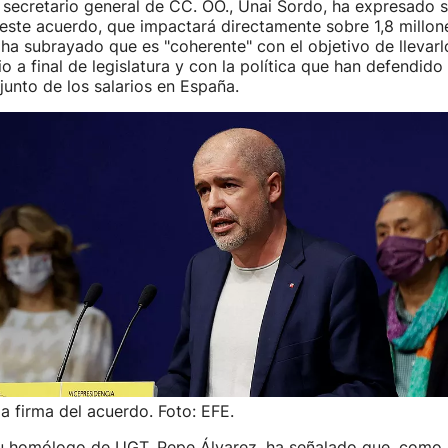
l secretario general de CC. OO., Unai Sordo, ha expresado s
 este acuerdo, que impactará directamente sobre 1,8 millon
 ha subrayado que es "coherente" con el objetivo de llevarl
o a final de legislatura y con la política que han defendido
junto de los salarios en España.
a firma del acuerdo. Foto: EFE.
 su homólogo de UGT, Pepe Álvarez, ha señalado que, como