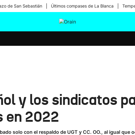
|
|
zo de San Sebastián
Últimos compases de La Blanca
Temper
tura
Ikusmiran
Egural
Salud
Tecnología
ol y los sindicatos pa
s en 2022
obado solo con el respaldo de UGT y CC. OO., al igual que 