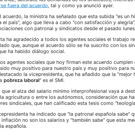
rse fuera del acuerdo
, tal y como ya anunció ayer.
el acuerdo, la ministra ha señalado que esta subida "es un h
el país", algo que lleva a cabo "con satisfacción y alegría"
ciaciones con patronal y sindicatos desde el pasado lunes
ta ha agradecido a todos los agentes sociales el trabajo re
ado que, aunque el acuerdo sólo se ha suscrito con los sin
ue ha habido diálogo social.
los agentes sociales que hoy firman este acuerdo cumplen 
 sido muy positivo para nuestro país y muy positivo para n
estacado la vicepresidenta, que ha añadido que la "mejor 
la
pobreza laboral
" es el SMI.
que el alza del salario mínimo interprofesional vaya a des
la agricultura o entre los autónomos, consideración que h
res sindicales, que han calificado esta tesis como "teología
cepresidenta ha indicado que "la patronal española sabe" q
 inflación no son los salarios y "también sabe" que esta m
ía española.