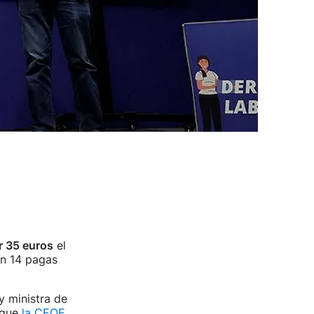
r 35 euros
el
n 14 pagas
y ministra de
 que
la CEOE