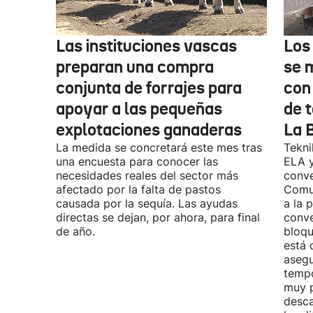
Las instituciones vascas
Los
preparan una compra
se 
conjunta de forrajes para
con
apoyar a las pequeñas
de t
explotaciones ganaderas
La 
La medida se concretará este mes tras
Tekni
una encuesta para conocer las
ELA y
necesidades reales del sector más
conve
afectado por la falta de pastos
Comu
causada por la sequía. Las ayudas
a la 
directas se dejan, por ahora, para final
conve
de año.
bloqu
está 
asegu
tempo
muy p
desca