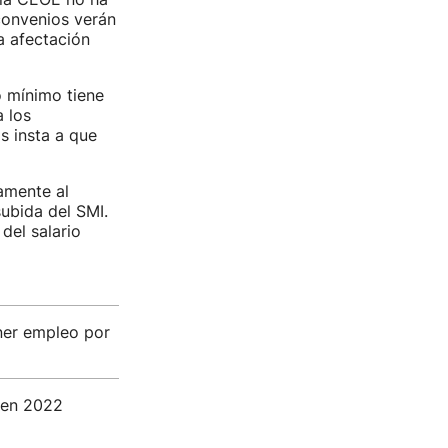
convenios verán
a afectación
o mínimo tiene
 los
s insta a que
amente al
subida del SMI.
del salario
ner empleo por
s en 2022