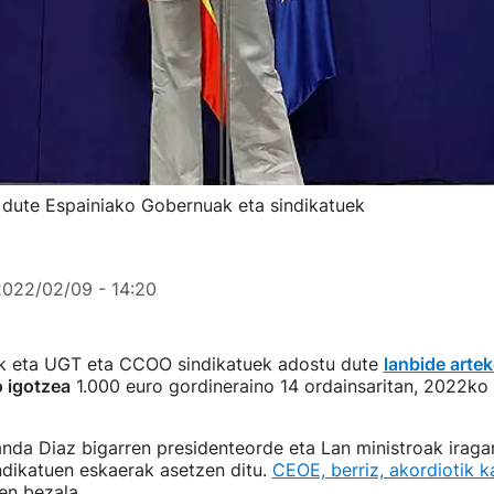
 dute Espainiako Gobernuak eta sindikatuek
2022/02/09 - 14:20
ak eta UGT eta CCOO sindikatuek adostu dute
lanbide arte
 igotzea
1.000 euro gordineraino 14 ordainsaritan, 2022ko u
anda Diaz bigarren presidenteorde eta Lan ministroak iraga
ndikatuen eskaerak asetzen ditu.
CEOE, berriz, akordiotik 
uen bezala.