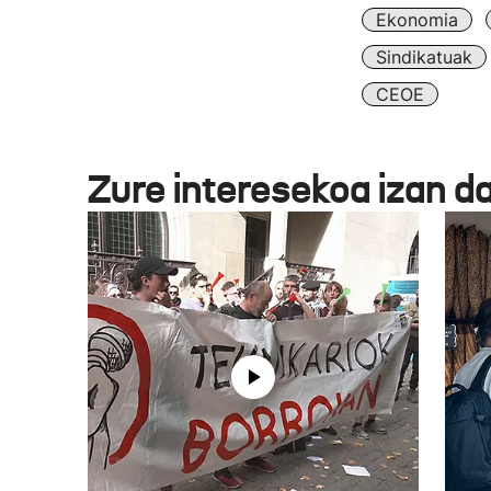
Ekonomia
Sindikatuak
CEOE
Zure interesekoa izan d