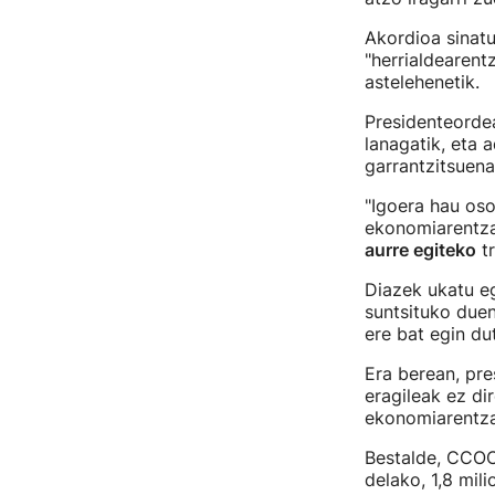
Akordioa sinatu
"herrialdearent
astelehenetik.
Presidenteordea
lanagatik, eta 
garrantzitsuena
"Igoera hau oso
ekonomiarentza
aurre egiteko
tr
Diazek ukatu e
suntsituko due
ere bat egin dut
Era berean, pre
eragileak ez dir
ekonomiarentza
Bestalde, CCOOk
delako, 1,8 mil