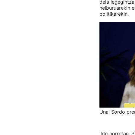
dela legegintz
helburuarekin e
politikarekin.
Unai Sordo pre
Ildo horretan,