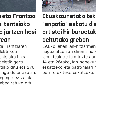
 eta Frantzia
Ikuskizunetako teknikariek
oi tentsioko
"enpatia" eskatu diete
a jartzen hasi
artistei hiriburuetako jaiet
rean
deitutako greban
ta Frantziaren
EAEko lehen lan-hitzarmena
lektrikoa
negoziatzen ari diren sindikatuek
ntsioko linea
lanuzteak deitu dituzte abuztuaren 5,
eletik gertu
14 eta 26rako, lan-hobekuntzak
tuko ditu eta 276
eskatzeko eta patronalari negoziazio
ingo du ur azpian.
berriro ekiteko eskatzeko.
 egingo ez zaiola
inbegiratuko ditu