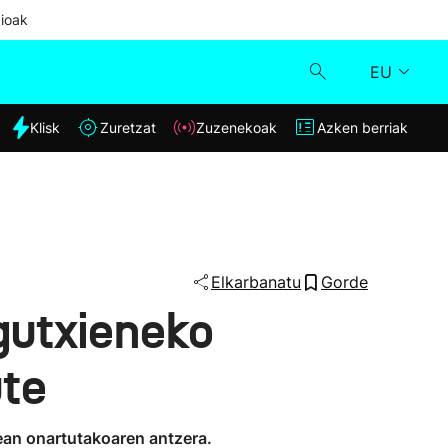
ioak
EU
dia
Klisk
Zuretzat
Zuzenekoak
Azken berriak
Klisk
Zuzenekoak
Zuretzat
Elkarbanatu
Gorde
gutxieneko
Azken berriak
ute
lean onartutakoaren antzera.