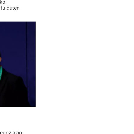
eko
atu duten
negoziazio