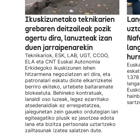
Ikuskizunetako teknikarien
Lan
grebaren deitzaileak pozik
uzt
agertu dira, lanuzteak izan
Naf
duen jarraipenarekin
lan
Teknikariok, ESK, LAB, UGT, CCOO,
hur
ELA eta CNT Euskal Autonomia
Euska
Erkidegoko ikuskizunen lehen
eskat
hitzarmena negoziatzen ari dira, eta
1.378
patronalari eskatu diote elkarrizketei
langa
berriro ekiteko, urtebete baitaramate
Eusko
blokeatuta. Behineko kontratuak,
hainb
lanaldi oso luzeak, legez ezarritako
sartz
atsedenaldiak ez errespetatzea,
jaiegunetan zein gaueko ordutegian lan
egiteagatiko plusik ez jasotzea edota
lana eta bizitza pertsonala uztartzeko
zailtasunak izatea salatzen dute.