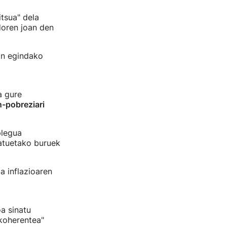
tsua" dela
doren joan den
an egindako
a gure
n-pobreziari
plegua
atuetako buruek
a inflazioaren
a sinatu
"koherentea"