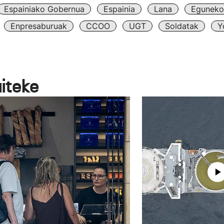
Espainiako Gobernua
Espainia
Lana
Eguneko 
Enpresaburuak
CCOO
UGT
Soldatak
Y
aiteke