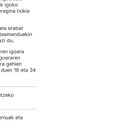
ak igoko
ragina txikia
ela erabat
anteamenduekin
zi du.
ren igoera
igoeraren
ura gehien
n duen 16 eta 34
ntzeko
ernuak eta