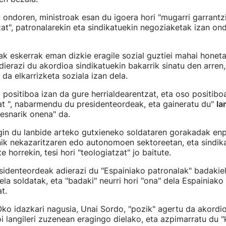
 ondoren, ministroak esan du igoera hori "mugarri garrantzi
zat", patronalarekin eta sindikatuekin negoziaketak izan on
k eskerrak eman dizkie eragile sozial guztiei mahai honet
adierazi du akordioa sindikatuekin bakarrik sinatu den arren,
 da elkarrizketa soziala izan dela.
 positiboa izan da gure herrialdearentzat, eta oso positibo
t ", nabarmendu du presidenteordeak, eta gaineratu du"
la
esnarik onena" da.
gin du lanbide arteko gutxieneko soldataren gorakadak en
nik nekazaritzaren edo autonomoen sektoreetan, eta sindik
e horrekin, tesi hori "teologiatzat" jo baitute.
sidenteordeak adierazi du "Espainiako patronalak" badakiel
ela soldatak, eta "badaki" neurri hori "ona" dela Espainiako
t.
o idazkari nagusia, Unai Sordo, "pozik" agertu da akordio
ioi langileri zuzenean eragingo dielako, eta azpimarratu du 