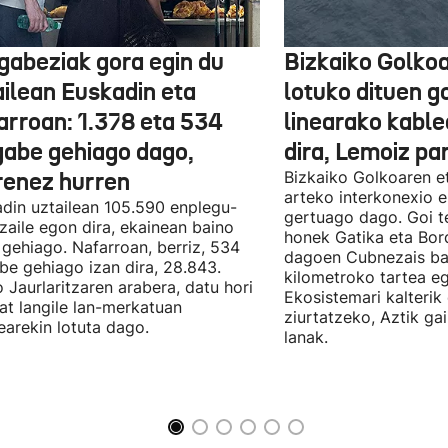
gabeziak gora egin du
Bizkaiko Golkoa
ailean Euskadin eta
lotuko dituen g
arroan: 1.378 eta 534
linearako kable
gabe gehiago dago,
dira, Lemoiz pa
renez hurren
Bizkaiko Golkoaren e
arteko interkonexio e
din uztailean 105.590 enplegu-
gertuago dago. Goi te
zaile egon dira, ekainean baino
honek Gatika eta Bord
 gehiago. Nafarroan, berriz, 534
dagoen Cubnezais ba
be gehiago izan dira, 28.843.
kilometroko tartea eg
 Jaurlaritzaren arabera, datu hori
Ekosistemari kalterik
at langile lan-merkatuan
ziurtatzeko, Aztik ga
earekin lotuta dago.
lanak.