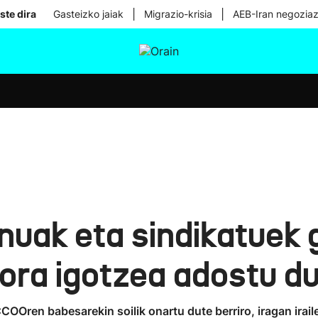
|
|
ste dira
Gasteizko jaiak
Migrazio-krisia
AEB-Iran negoziaz
tura
Ikusmiran
Egural
Osasuna
Teknologia
nuak eta sindikatuek 
ora igotzea adostu d
OOren babesarekin soilik onartu dute berriro, iragan irai