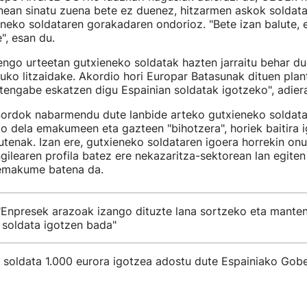
nean sinatu zuena bete ez duenez, hitzarmen askok soldat
eneko soldataren gorakadaren ondorioz. "Bete izan balute, e
", esan du.
engo urteetan gutxieneko soldatak hazten jarraitu behar du
uko litzaidake. Akordio hori Europar Batasunak dituen pl
etengabe eskatzen digu Espainian soldatak igotzeko", adiera
Sordok nabarmendu dute lanbide arteko gutxieneko soldata
 dela emakumeen eta gazteen "bihotzera", horiek baitira 
utenak. Izan ere, gutxieneko soldataren igoera horrekin on
gilearen profila batez ere nekazaritza-sektorean lan egite
 emakume batena da.
 "Enpresek arazoak izango dituzte lana sortzeko eta mante
 soldata igotzen bada"
 soldata 1.000 eurora igotzea adostu dute Espainiako Gob