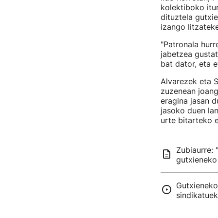
kolektiboko itu
dituztela gutxi
izango litzateke
"Patronala hurr
jabetzea gustat
bat dator, eta 
Alvarezek eta 
zuzenean joango
eragina jasan d
jasoko duen lan
urte bitarteko
Zubiaurre:
gutxieneko
Gutxieneko
sindikatuek