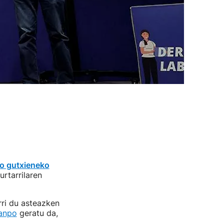
ko gutxieneko
rtarrilaren
rri du asteazken
kanpo
geratu da,