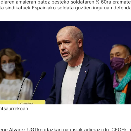
aldiaren amaieran batez besteko soldataren % 60ra eramat
ta sindikatuek Espainiako soldata guztien inguruan defend
ntsaurrekoan
 Pepe Alvarez UGTko idazkari nagusiak adierazi du, CEOEk 