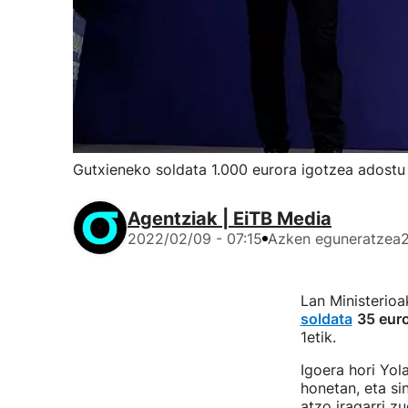
Gutxieneko soldata 1.000 eurora igotzea adostu
Agentziak | EiTB Media
2022/02/09 - 07:15
Azken eguneratzea
Lan Ministerio
soldata
35 euro
1etik.
Igoera hori Yol
honetan, eta si
atzo iragarri z