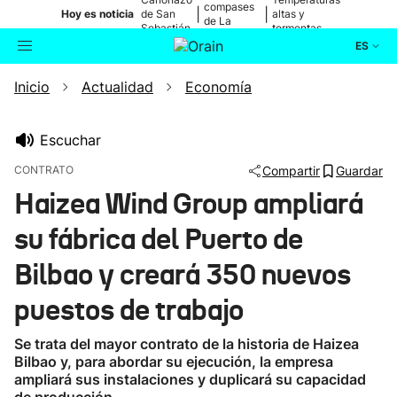
compases
|
|
Hoy es noticia
de San
altas y
de La
Sebastián
tormentas
Blanca
ES
Inicio
Actualidad
Economía
Actualidad
Buscador
Política
Escuchar
CONTRATO
Compartir
Guardar
Cultura
Haizea Wind Group ampliará
su fábrica del Puerto de
Ikusmiran
Bilbao y creará 350 nuevos
Eguraldia
puestos de trabajo
Se trata del mayor contrato de la historia de Haizea
Bilbao y, para abordar su ejecución, la empresa
ampliará sus instalaciones y duplicará su capacidad