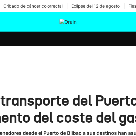
|
|
Cribado de cáncer colorrectal
Eclipse del 12 de agosto
Fie
tura
Ikusmiran
Egural
Salud
Tecnología
transporte del Puerto
ento del coste del g
enedores desde el Puerto de Bilbao a sus destinos han asum