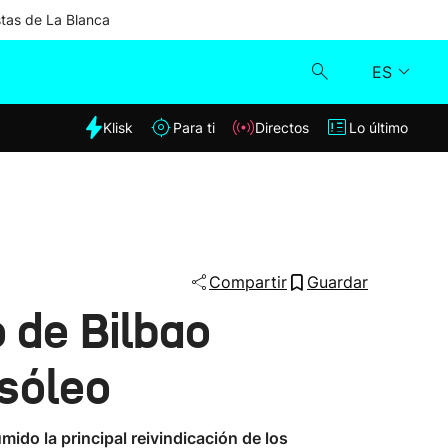
stas de La Blanca
ES
dia
Klisk
Para ti
Directos
Lo último
Klisk
Directos
Para ti
Compartir
Guardar
 de Bilbao
Lo último
asóleo
ido la principal reivindicación de los