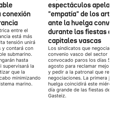
cable
espectáculos apela a la
a conexión
"empatía" de los artistas
rancia
ante la huelga convocada
rica entre el
durante las fiestas de las
ancia está más
capitales vascas
lta tensión unirá
 y contará con
Los sindicatos que negocian el prime
ble submarino.
convenio vasco del sector han
ongarán hasta
convocado paros los días 5, 14 y 26 
 supervisará la
agosto para reclamar mejoras labora
izar que la
y pedir a la patronal que retome las
a cabo minimizando
negociaciones. La primera jornada de
istema marino.
huelga coincidirá este miércoles con 
día grande de las fiestas de Vitoria-
Gasteiz.