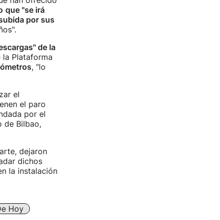
ue han ofrecido
o
que "se irá
subida por sus
os".
escargas" de la
e la Plataforma
ilómetros
, "lo
ar el
enen el paro
ndada por el
 de Bilbao,
arte, dejaron
ladar dichos
n la instalación
De Hoy