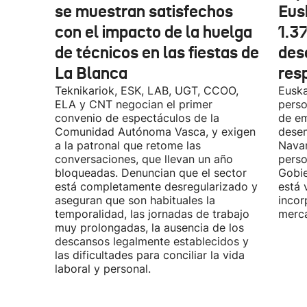
se muestran satisfechos
Eus
con el impacto de la huelga
1.3
de técnicos en las fiestas de
des
La Blanca
res
Teknikariok, ESK, LAB, UGT, CCOO,
Euska
ELA y CNT negocian el primer
perso
convenio de espectáculos de la
de em
Comunidad Autónoma Vasca, y exigen
desem
a la patronal que retome las
Navar
conversaciones, que llevan un año
perso
bloqueadas. Denuncian que el sector
Gobie
está completamente desregularizado y
está 
aseguran que son habituales la
incor
temporalidad, las jornadas de trabajo
merca
muy prolongadas, la ausencia de los
descansos legalmente establecidos y
las dificultades para conciliar la vida
laboral y personal.