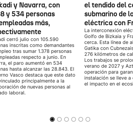
kadi y Navarra, con
el tendido del 
78 y 534 personas
submarino de l
empleadas más,
eléctrica con F
pectivamente
La interconexión eléct
Golfo de Bizkaia y Fr
di cerró julio con 105.590
cerca. Esta línea de a
nas inscritas como demandantes
Gatika con Cubnezais
pleo tras sumar 1.378 personas
276 kilómetros de ca
pleadas respecto a junio. En
Los trabajos se prol
ra, el paro aumentó en 534
verano de 2027 y Azti
nas hasta alcanzar las 28.843. El
operación para garant
rno Vasco destaca que este dato
instalación se lleve 
vinculado principalmente a la
el impacto en el ecos
poración de nuevas personas al
do laboral.