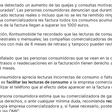
a detectado un aumento de las quejas y consultas motivad
uradas". Las personas consumidoras denuncian que durant
izado lecturas reales o incluso que no se les ha remitido ni
sa comercializadora les factura todos los consumos acumul
s de la factura llegan a superar los 1000 euros.
ación, Kontsumobide ha recordado que las lecturas de con
mestrales o mensuales; las compañías comercializadoras d
mos con más de 6 meses de retraso y tampoco pueden rec
eñalado que las personas consumidoras que se vean en la o
trasos o readecuaciones en la facturación tienen derecho 
6 meses.
onsumidora aprecia lecturas incorrectas de consumo o falta 
 es
facilitar las lecturas de consumo
a la empresa comercia
ilizar el teléfono que al efecto debe aparecer en la factura 
persona consumidora estima que su comercializadora de ga
us derechos, o ante cualquier mínima duda, recomienda
re
ropia empresa comercializadora y, si fuese necesario, post
 las OMIC.