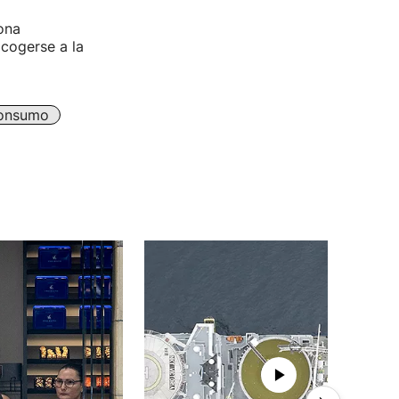
ona
cogerse a la
onsumo