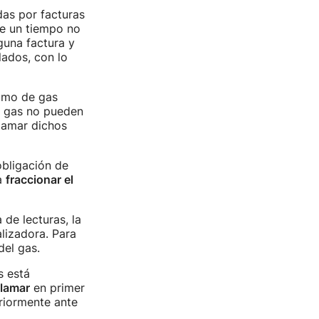
as por facturas
e un tiempo no
nguna factura y
ados, con lo
sumo de gas
e gas no pueden
lamar dichos
bligación de
a
fraccionar el
de lecturas, la
lizadora. Para
del gas.
s está
clamar
en primer
eriormente ante