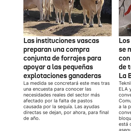
Las instituciones vascas
Los
preparan una compra
se 
conjunta de forrajes para
con
apoyar a las pequeñas
de t
explotaciones ganaderas
La 
La medida se concretará este mes tras
Tekni
una encuesta para conocer las
ELA y
necesidades reales del sector más
conve
afectado por la falta de pastos
Comu
causada por la sequía. Las ayudas
a la 
directas se dejan, por ahora, para final
conve
de año.
bloqu
está 
asegu