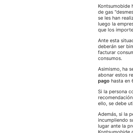
Kontsumobide h
de gas "desmes
se les han real
luego la empre
que los importe
Ante esta situ
deberán ser bi
facturar consu
consumos.
Asimismo, ha s
abonar estos re
pago
hasta en 
Si la persona c
recomendación
ello, se debe ut
Además, si la 
incumpliendo s
lugar ante la p
Kontsumobide o