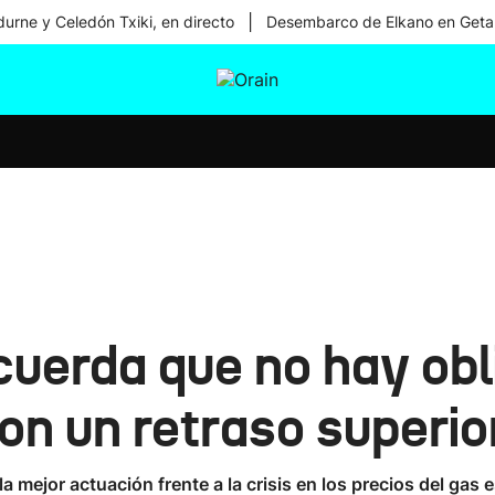
|
urne y Celedón Txiki, en directo
Desembarco de Elkano en Geta
tura
Ikusmiran
Egural
Salud
Tecnología
uerda que no hay obl
on un retraso superi
 mejor actuación frente a la crisis en los precios del gas 