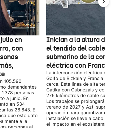
julio en
Inician a la altura de Lemo
rra, con
el tendido del cable
rsonas
submarino de la conexión
más,
eléctrica con Francia
te
La interconexión eléctrica entre el
Golfo de Bizkaia y Francia está más
on 105.590
cerca. Esta línea de alta tensión unirá
como demandantes
Gatika con Cubnezais y contará con
 1.378 personas
276 kilómetros de cable submarino.
o a junio. En
Los trabajos se prolongarán hasta
entó en 534
verano de 2027 y Azti supervisará la
ar las 28.843. El
operación para garantizar que la
aca que este dato
instalación se lleve a cabo minimizan
palmente a la
el impacto en el ecosistema marino.
vas personas al