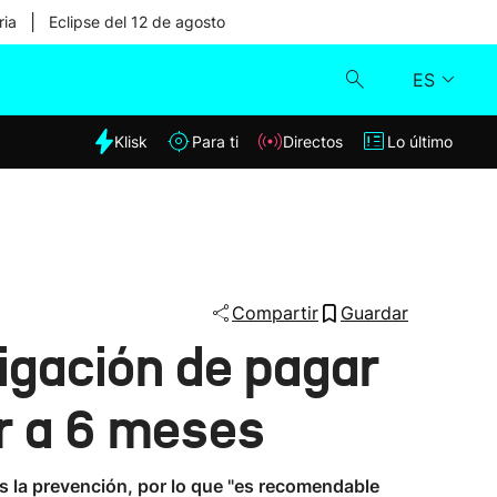
|
ria
Eclipse del 12 de agosto
ES
dia
Klisk
Para ti
Directos
Lo último
Klisk
Directos
Para ti
Compartir
Guardar
igación de pagar
Lo último
or a 6 meses
es la prevención, por lo que "es recomendable