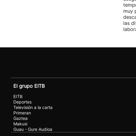
tempo
muy p
desca
las d
labor
El grupo EITB
EITB
Deportes
Televisión a la carta
Primeran
Gaztea
Makusi
Guau - Gure Audioa