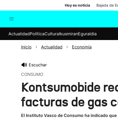
Hoy es noticia
Bajada de Ed
Actualidad
Política
Cul
Actualidad
Política
Cultura
Ikusmiran
Eguraldia
Sociedad
Elecciones
Economía
Inicio
Actualidad
Economía
Internacional
Escuchar
CONSUMO
Kontsumobide rec
facturas de gas c
El Instituto Vasco de Consumo ha indicado que la