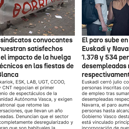
 sindicatos convocantes
El paro sube en 
muestran satisfechos
Euskadi y Nava
 el impacto de la huelga
1.378 y 534 pe
écnicos en las fiestas de
desempleadas 
Blanca
respectivamen
kariok, ESK, LAB, UGT, CCOO,
Euskadi cerró julio c
 CNT negocian el primer
personas inscritas 
nio de espectáculos de la
de empleo tras sumar
nidad Autónoma Vasca, y exigen
desempleadas respect
patronal que retome las
Navarra, el paro aum
rsaciones, que llevan un año
personas hasta alcanz
eadas. Denuncian que el sector
Gobierno Vasco dest
completamente desregularizado y
está vinculado princi
ran que son habituales la
incorporación de nue