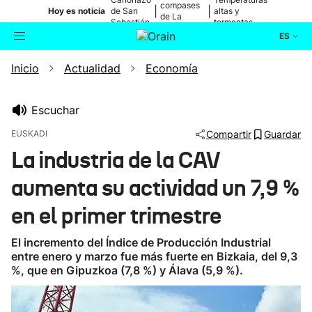
compases
|
|
Hoy es noticia
de San
altas y
de La
Sebastián
tormentas
Blanca
ES
Inicio
Actualidad
Economía
Actualidad
Buscador
Política
Escuchar
EUSKADI
Compartir
Guardar
Cultura
La industria de la CAV
aumenta su actividad un 7,9 %
Ikusmiran
en el primer trimestre
Eguraldia
El incremento del Índice de Producción Industrial
entre enero y marzo fue más fuerte en Bizkaia, del 9,3
%, que en Gipuzkoa (7,8 %) y Álava (5,9 %).