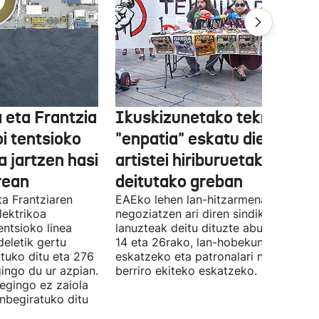
 eta Frantzia
Ikuskizunetako teknikariek
oi tentsioko
"enpatia" eskatu diete
a jartzen hasi
artistei hiriburuetako jaiet
rean
deitutako greban
ta Frantziaren
EAEko lehen lan-hitzarmena
lektrikoa
negoziatzen ari diren sindikatuek
ntsioko linea
lanuzteak deitu dituzte abuztuaren 5,
eletik gertu
14 eta 26rako, lan-hobekuntzak
tuko ditu eta 276
eskatzeko eta patronalari negoziazio
ingo du ur azpian.
berriro ekiteko eskatzeko.
 egingo ez zaiola
inbegiratuko ditu