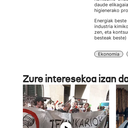
daude elikagai
higienerako pro
Energiak beste 
industria kimik
zen, eta kontsu
besteak beste)
Ekonomia
Zure interesekoa izan d