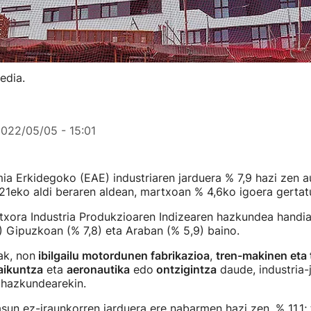
edia.
022/05/05 - 15:01
a Erkidegoko (EAE) industriaren jarduera % 7,9 hazi zen a
21eko aldi beraren aldean, martxoan % 4,6ko igoera gertat
rtxora Industria Produkzioaren Indizearen hazkundea handi
) Gipuzkoan (% 7,8) eta Araban (% 5,9) baino.
k, non
ibilgailu motordunen fabrikazioa
,
tren-makinen eta 
aikuntza
eta
aeronautika
edo
ontzigintza
daude, industria-
 hazkundearekin.
n ez-iraunkorren jarduera ere nabarmen hazi zen, % 11,1; 