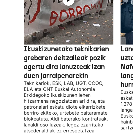
Ikuskizunetako teknikarien
Lan
grebaren deitzaileak pozik
uzt
agertu dira lanuzteak izan
Naf
duen jarraipenarekin
lan
Teknikariok, ESK, LAB, UGT, CCOO,
hur
ELA eta CNT Euskal Autonomia
Euska
Erkidegoko ikuskizunen lehen
eskat
hitzarmena negoziatzen ari dira, eta
1.378
patronalari eskatu diote elkarrizketei
langa
berriro ekiteko, urtebete baitaramate
Eusko
blokeatuta. Aldi baterako kontratuak,
hainb
lanaldi oso luzeak, legez ezarritako
sartz
atsedenaldiak ez errespetatzea,