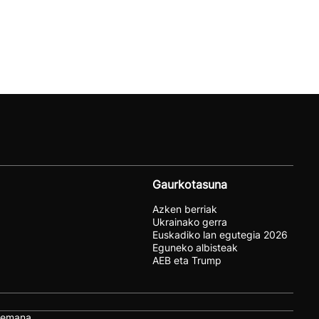
Gaurkotasuna
Azken berriak
Ukrainako gerra
Euskadiko lan egutegia 2026
Eguneko albisteak
AEB eta Trump
remana