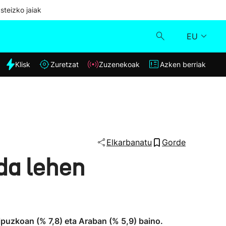
steizko jaiak
EU
dia
Klisk
Zuretzat
Zuzenekoak
Azken berriak
Klisk
Zuzenekoak
Zuretzat
Elkarbanatu
Gorde
 da lehen
Azken berriak
ipuzkoan (% 7,8) eta Araban (% 5,9) baino.