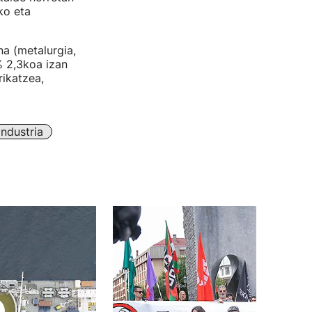
ko eta
a (metalurgia,
% 2,3koa izan
rikatzea,
Industria