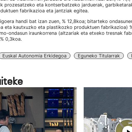
ak prozesatzeko eta kontserbatzeko jarduerak, garbiketara
duktuen fabrikazioa eta jantziak egitea.
igoera handi bat izan zuen, % 12,8koa; bitarteko ondasunen
oa eta kautxuzko eta plastikozko produktuen fabrikazioa) 
mo-ondasun iraunkorrena (altzariak eta etxeko tresnak fab
 % 0,3koa.
Euskal Autonomia Erkidegoa
Eguneko Titularrak
aiteke