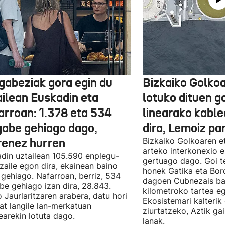
gabeziak gora egin du
Bizkaiko Golkoa
ailean Euskadin eta
lotuko dituen g
arroan: 1.378 eta 534
linearako kable
gabe gehiago dago,
dira, Lemoiz pa
renez hurren
Bizkaiko Golkoaren e
arteko interkonexio e
din uztailean 105.590 enplegu-
gertuago dago. Goi te
zaile egon dira, ekainean baino
honek Gatika eta Bord
 gehiago. Nafarroan, berriz, 534
dagoen Cubnezais ba
be gehiago izan dira, 28.843.
kilometroko tartea eg
 Jaurlaritzaren arabera, datu hori
Ekosistemari kalterik
at langile lan-merkatuan
ziurtatzeko, Aztik ga
earekin lotuta dago.
lanak.