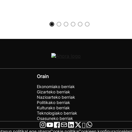
Orain
Ekonomiako berriak
Gizarteko berriak
Nazioarteko berriak
Politikako berriak
Kulturako berriak
Teknologiako berriak
Osasuneko berriak
utasun politika
Lege oharra
Cookie politika
Cookieen konfigurazioa
Har