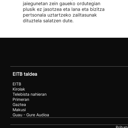
jaiegunetan zein gaueko ordutegian
plusik ez jasotzea eta lana eta bizitza
pertsonala uztartzeko zailtasunak
dituztela salatzen dute.
EITB taldea
EITB
Kirolak
Telebista nahieran
Primeran
Gaztea
Makusi
Guau - Gure Audioa
Pribat