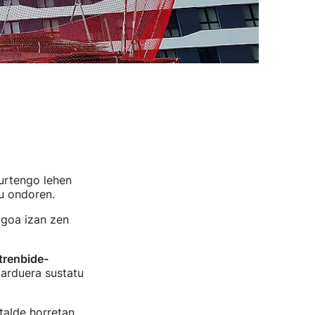
urtengo lehen
u ondoren.
agoa izan zen
trenbide-
jarduera sustatu
talde horretan