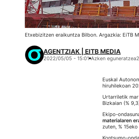
Etxebizitzen eraikuntza Bilbon. Argazkia: EiTB M
AGENTZIAK | EITB MEDIA
2022/05/05 - 15:01
Azken eguneratzea
2
Euskal Autonomi
hiruhilekoan 20
Urtarriletik ma
Bizkaian (% 9,3
Ekipo-ondasuna
materialaren er
zuten, % 15eko
Kontsumo-ondasu