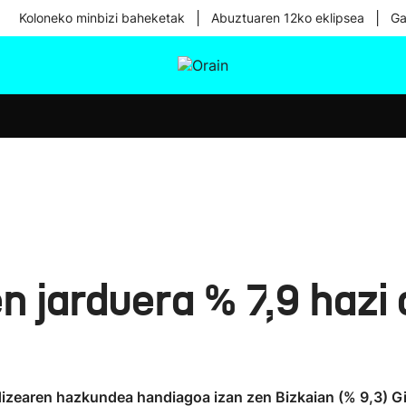
|
|
Koloneko minbizi baheketak
Abuztuaren 12ko eklipsea
Ga
tura
Ikusmiran
Egural
Osasuna
Teknologia
n jarduera % 7,9 hazi
ndizearen hazkundea handiagoa izan zen Bizkaian (% 9,3) G