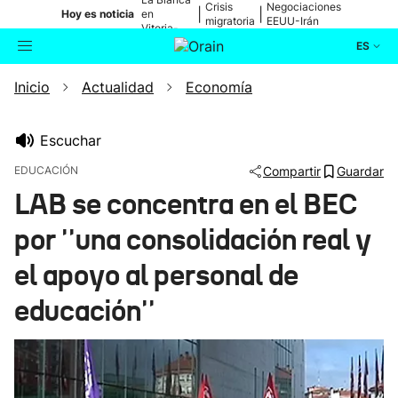
Crisis
Negociaciones
|
|
Hoy es noticia
en
migratoria
EEUU-Irán
Vitoria-
Gasteiz
ES
Inicio
Actualidad
Economía
Actualidad
Buscador
Política
Escuchar
EDUCACIÓN
Compartir
Guardar
Cultura
LAB se concentra en el BEC
por ''una consolidación real y
Ikusmiran
el apoyo al personal de
Eguraldia
educación''