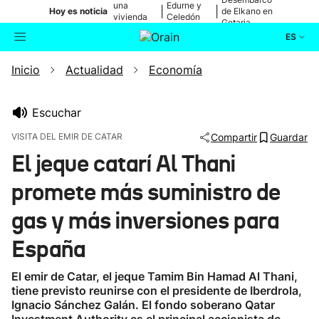
una
Edurne y
|
|
Hoy es noticia
de Elkano en
vivienda
Celedón
Getaria
de Bilbao
Txiki
ES
Inicio
Actualidad
Economía
Actualidad
Buscador
Política
Escuchar
VISITA DEL EMIR DE CATAR
Compartir
Guardar
Cultura
El jeque catarí Al Thani
promete más suministro de
Ikusmiran
gas y más inversiones para
Eguraldia
España
El emir de Catar, el jeque Tamim Bin Hamad Al Thani,
tiene previsto reunirse con el presidente de Iberdrola,
Ignacio Sánchez Galán. El fondo soberano Qatar