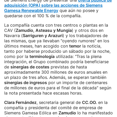
de Siemens Energy de presentar una
oferta pública de
adquisición (OPA) sobre las acciones de Siemens
Gamesa Renewable Energy
que aún no posee y
quedarse con el 100 % de la compañía.
La compañía cuenta con tres centros o plantas en la
CAV (
Zamudio, Asteasu y Mungia
) y otros dos en
Navarra (
Sarriguren y Arazuri
) y los trabajadores de
las mismas, que ya llevaban "oyendo rumores" en los
últimos meses, han acogido con
temor
la noticia,
tanto por haberse producido un sábado por la noche,
como por la
terminología
utilizada: "Tras la plena
integración, el Grupo combinado podría beneficiarse
de
sinergias de costes
previstas de hasta
aproximadamente 300 millones de euros anuales en
un plazo de tres años. Además, se esperan también
sinergias de ingresos
por un importe de centenares
de millones de euros para el final de la década" según
la nota presentada hace escasas horas.
Clara Fernández
, secretaria general de
CC.OO.
en la
compañía y presidenta del comité de empresa de
Siemens Gamesa Eólica en
Zamudio
lo ha manifestado