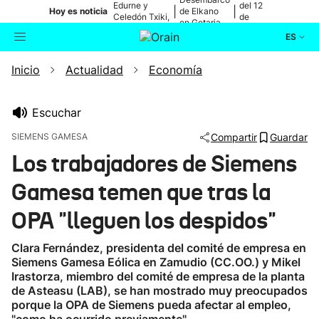
Edurne y
del 12
|
|
Hoy es noticia
de Elkano
Celedón Txiki,
de
en Getaria
en directo
agosto
ES
Inicio
Actualidad
Economía
Actualidad
Buscador
Política
Escuchar
SIEMENS GAMESA
Compartir
Guardar
Cultura
Los trabajadores de Siemens
Gamesa temen que tras la
Ikusmiran
OPA "lleguen los despidos"
Eguraldia
Clara Fernández, presidenta del comité de empresa en
Siemens Gamesa Eólica en Zamudio (CC.OO.) y Mikel
Irastorza, miembro del comité de empresa de la planta
de Asteasu (LAB), se han mostrado muy preocupados
porque la OPA de Siemens pueda afectar al empleo,