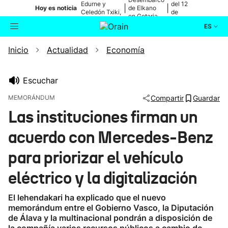
Edurne y
del 12
|
|
Hoy es noticia
de Elkano
Celedón Txiki,
de
en Getaria
en directo
agosto
ES
Inicio
Actualidad
Economía
Actualidad
Buscador
Política
Escuchar
MEMORÁNDUM
Compartir
Guardar
Cultura
Las instituciones firman un
acuerdo con Mercedes-Benz
Ikusmiran
para priorizar el vehículo
Eguraldia
eléctrico y la digitalización
El lehendakari ha explicado que el nuevo
memorándum entre el Gobierno Vasco, la Diputación
de Álava y la multinacional pondrán a disposición de