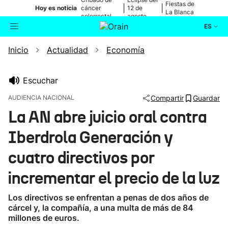
Fiestas de
|
|
Hoy es noticia
cáncer
12 de
La Blanca
colorrectal
agosto
ES
Inicio
Actualidad
Economía
Actualidad
Buscador
Política
Escuchar
AUDIENCIA NACIONAL
Compartir
Guardar
Cultura
La AN abre juicio oral contra
Iberdrola Generación y
Ikusmiran
cuatro directivos por
Eguraldia
incrementar el precio de la luz
Los directivos se enfrentan a penas de dos años de
cárcel y, la compañía, a una multa de más de 84
millones de euros.