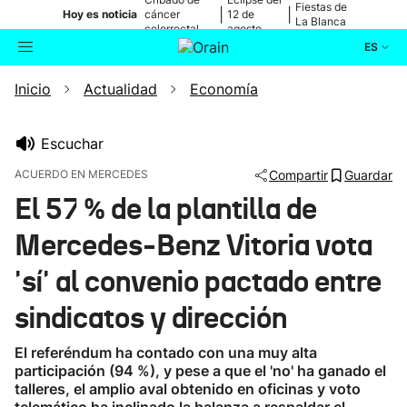
Fiestas de
|
|
Hoy es noticia
cáncer
12 de
La Blanca
colorrectal
agosto
ES
Inicio
Actualidad
Economía
Actualidad
Buscador
Política
Escuchar
ACUERDO EN MERCEDES
Compartir
Guardar
Cultura
El 57 % de la plantilla de
Mercedes-Benz Vitoria vota
Ikusmiran
'sí' al convenio pactado entre
Eguraldia
sindicatos y dirección
El referéndum ha contado con una muy alta
participación (94 %), y pese a que el 'no' ha ganado el
talleres, el amplio aval obtenido en oficinas y voto