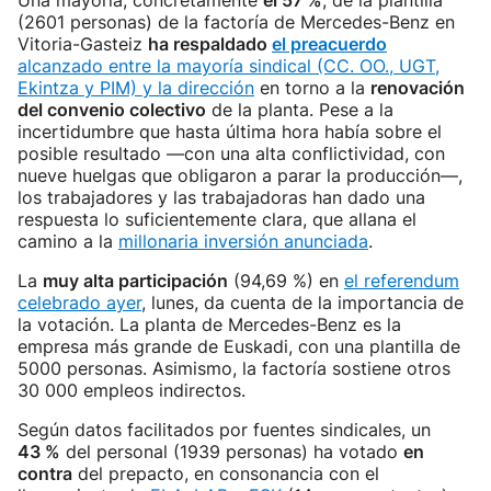
Una mayoría, concretamente
el 57 %
, de la plantilla
(2601 personas) de la factoría de Mercedes-Benz en
Vitoria-Gasteiz
ha respaldado
el preacuerdo
alcanzado entre la mayoría sindical (CC. OO., UGT,
Ekintza y PIM) y la dirección
en torno a la
renovación
del convenio colectivo
de la planta. Pese a la
incertidumbre que hasta última hora había sobre el
posible resultado —con una alta conflictividad, con
nueve huelgas que obligaron a parar la producción—,
los trabajadores y las trabajadoras han dado una
respuesta lo suficientemente clara, que allana el
camino a la
millonaria inversión anunciada
.
La
muy alta participación
(94,69 %) en
el referendum
celebrado ayer
, lunes, da cuenta de la importancia de
la votación. La planta de Mercedes-Benz es la
empresa más grande de Euskadi, con una plantilla de
5000 personas. Asimismo, la factoría sostiene otros
30 000 empleos indirectos.
Según datos facilitados por fuentes sindicales, un
43 %
del personal (1939 personas) ha votado
en
contra
del prepacto, en consonancia con el