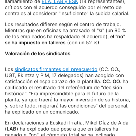
llamamiento de
ELA, LAB y ESK
(14 representantes),
críticos con el acuerdo conseguido por el resto de
centrales al considerar "insuficiente" la subida salarial.
Los resultados difieren según el centro de trabajo.
Mientras que en oficinas ha arrasado el "sí" (un 90 %
de los empleados ha respaldado el acuerdo),
el "no"
se ha impuesto en talleres
(con un 52 %).
Valoración de los sindicatos
Los
sindicatos firmantes del preacuerdo
(CC. OO.,
UGT, Ekintza y PIM, 17 delegados) han acogido con
satisfacción el espaldarazo de la plantilla.
CC. OO.
ha
calificado el resultado del referéndum de "decisión
histórica". "Era imprescindible para el futuro de la
planta, ya que traerá la mayor inversión de su historia,
y, sobre todo, mejorará las condiciones" del personal,
ha explicado en un comunicado.
En declaraciones a Euskadi Irratia, Mikel Díaz de Alda
(
LAB
) ha explicado que pese a que en talleres ha
ganado el "no", el cómputo total se ha inclinado