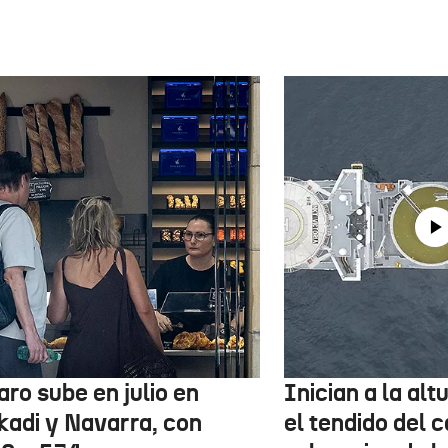
aro sube en julio en
Inician a la al
kadi y Navarra, con
el tendido del 