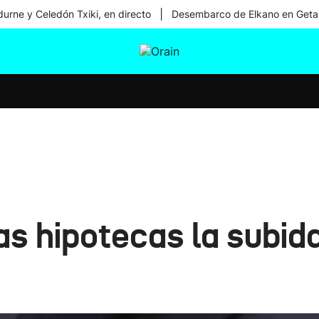
|
urne y Celedón Txiki, en directo
Desembarco de Elkano en Geta
tura
Ikusmiran
Egural
Salud
Tecnología
s hipotecas la subida