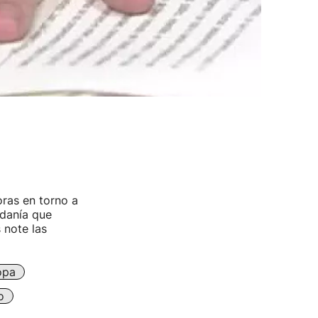
ras en torno a
adanía que
 note las
opa
o