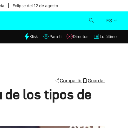
|
ria
Eclipse del 12 de agosto
ES
dia
Klisk
Para ti
Directos
Lo último
Klisk
Directos
Para ti
Compartir
Guardar
 de los tipos de
Lo último