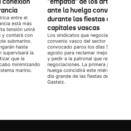
a conexión
"empatía" de los artistas
rancia
ante la huelga convocada
rica entre el
durante las fiestas de las
ancia está más
capitales vascas
lta tensión unirá
 y contará con
Los sindicatos que negocian el prime
ble submarino.
convenio vasco del sector han
ongarán hasta
convocado paros los días 5, 14 y 26 
 supervisará la
agosto para reclamar mejoras labora
izar que la
y pedir a la patronal que retome las
a cabo minimizando
negociaciones. La primera jornada de
istema marino.
huelga coincidirá este miércoles con 
día grande de las fiestas de Vitoria-
Gasteiz.