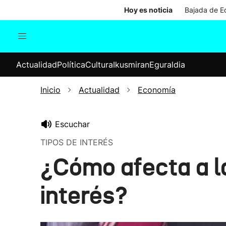
Hoy es noticia
Bajada de Ed
Actualidad
Política
Cul
Actualidad
Política
Cultura
Ikusmiran
Eguraldia
Sociedad
Elecciones
Economía
Inicio
Actualidad
Economía
Internacional
Escuchar
TIPOS DE INTERÉS
¿Cómo afecta a la
interés?