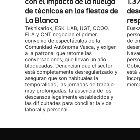
con el impacto de la huelga
1.3
de técnicos en las fiestas de
des
La Blanca
res
Teknikariok, ESK, LAB, UGT, CCOO,
Euska
ELA y CNT negocian el primer
perso
convenio de espectáculos de la
de em
Comunidad Autónoma Vasca, y exigen
desem
a la patronal que retome las
Navar
conversaciones, que llevan un año
perso
bloqueadas. Denuncian que el sector
Gobie
está completamente desregularizado y
está 
aseguran que son habituales la
incor
temporalidad, las jornadas de trabajo
merca
muy prolongadas, la ausencia de los
descansos legalmente establecidos y
las dificultades para conciliar la vida
laboral y personal.