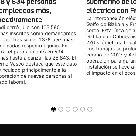
78 y 534 personas
submarino de l
empleadas más,
eléctrica con F
pectivamente
La interconexión eléct
Golfo de Bizkaia y Fr
di cerró julio con 105.590
cerca. Esta línea de a
nas inscritas como demandantes
Gatika con Cubnezais
pleo tras sumar 1.378 personas
276 kilómetros de ca
pleadas respecto a junio. En
Los trabajos se prol
ra, el paro aumentó en 534
verano de 2027 y Azti
nas hasta alcanzar las 28.843. El
operación para garant
rno Vasco destaca que este dato
instalación se lleve 
vinculado principalmente a la
el impacto en el ecos
poración de nuevas personas al
do laboral.