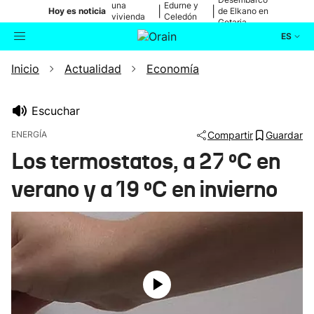
una
Edurne y
|
|
Hoy es noticia
de Elkano en
vivienda
Celedón
Getaria
de Bilbao
Txiki
ES
Inicio
Actualidad
Economía
Actualidad
Buscador
Política
Escuchar
ENERGÍA
Compartir
Guardar
Cultura
Los termostatos, a 27 ºC en
verano y a 19 ºC en invierno
Ikusmiran
Eguraldia