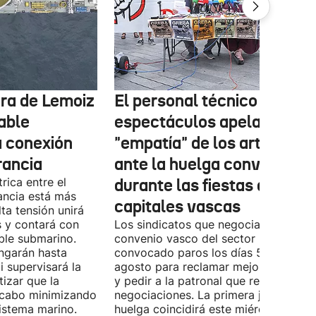
tura de Lemoiz
El personal técnico de
cable
espectáculos apela a la
a conexión
"empatía" de los artistas
rancia
ante la huelga convocada
rica entre el
durante las fiestas de las
ancia está más
capitales vascas
lta tensión unirá
 y contará con
Los sindicatos que negocian el prime
ble submarino.
convenio vasco del sector han
ongarán hasta
convocado paros los días 5, 14 y 26 
 supervisará la
agosto para reclamar mejoras labora
izar que la
y pedir a la patronal que retome las
a cabo minimizando
negociaciones. La primera jornada de
istema marino.
huelga coincidirá este miércoles con 