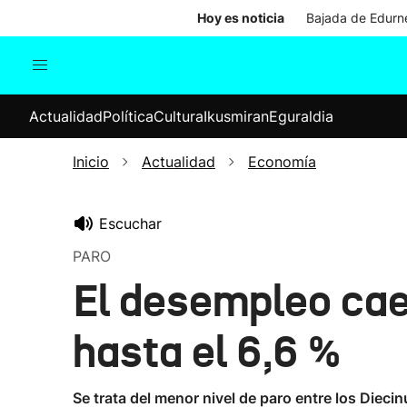
Hoy es noticia
Bajada de Edurne
Actualidad
Política
Cul
Actualidad
Política
Cultura
Ikusmiran
Eguraldia
Sociedad
Elecciones
Economía
Inicio
Actualidad
Economía
Internacional
Escuchar
PARO
El desempleo cae 
hasta el 6,6 %
Se trata del menor nivel de paro entre los Diecin