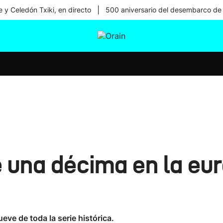
|
 y Celedón Txiki, en directo
500 aniversario del desembarco de
tura
Ikusmiran
Egural
Salud
Tecnología
una décima en la euro
ueve de toda la serie histórica.