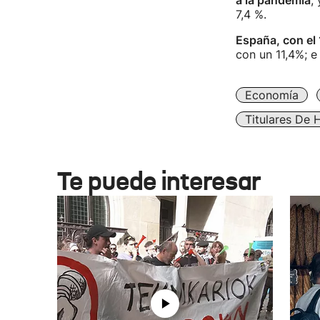
a la pandemia
,
7,4 %.
España, con el 
con un 11,4%; e 
Economía
Titulares De 
Te puede interesar