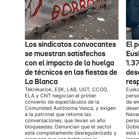
Los sindicatos convocantes
El p
se muestran satisfechos
Eus
con el impacto de la huelga
1.3
de técnicos en las fiestas de
des
La Blanca
res
Teknikariok, ESK, LAB, UGT, CCOO,
Euska
ELA y CNT negocian el primer
perso
convenio de espectáculos de la
de em
Comunidad Autónoma Vasca, y exigen
desem
a la patronal que retome las
Navar
conversaciones, que llevan un año
perso
bloqueadas. Denuncian que el sector
Gobie
está completamente desregularizado y
está 