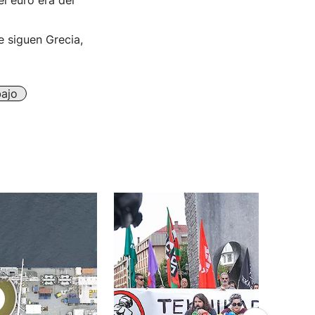
l euro era del
e siguen Grecia,
bajo