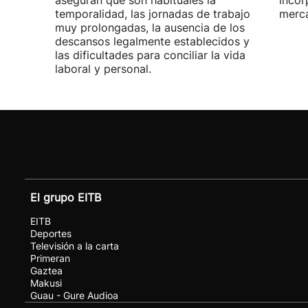
aseguran que son habituales la
incor
temporalidad, las jornadas de trabajo
merca
muy prolongadas, la ausencia de los
descansos legalmente establecidos y
las dificultades para conciliar la vida
laboral y personal.
El grupo EITB
EITB
Deportes
Televisión a la carta
Primeran
Gaztea
Makusi
Guau - Gure Audioa