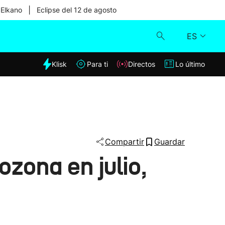
|
 Elkano
Eclipse del 12 de agosto
ES
dia
Klisk
Para ti
Directos
Lo último
Klisk
Directos
Para ti
Compartir
Guardar
zona en julio,
Lo último