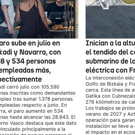
aro sube en julio en
Inician a la al
kadi y Navarra, con
el tendido del 
78 y 534 personas
submarino de l
empleadas más,
eléctrica con F
pectivamente
La interconexión eléct
Golfo de Bizkaia y Fr
di cerró julio con 105.590
cerca. Esta línea de a
nas inscritas como demandantes
Gatika con Cubnezais
pleo tras sumar 1.378 personas
276 kilómetros de ca
pleadas respecto a junio. En
Los trabajos se prol
ra, el paro aumentó en 534
verano de 2027 y Azti
nas hasta alcanzar las 28.843. El
operación para garant
rno Vasco destaca que este dato
instalación se lleve 
vinculado principalmente a la
el impacto en el ecos