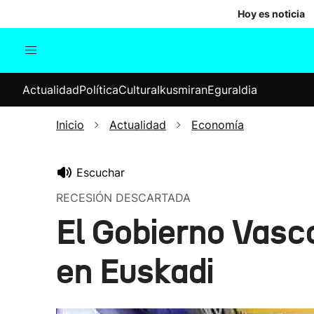
Hoy es noticia
Actualidad
Política
Cul
Actualidad
Política
Cultura
Ikusmiran
Eguraldia
Sociedad
Elecciones
Economía
Inicio
Actualidad
Economía
Internacional
Escuchar
RECESIÓN DESCARTADA
El Gobierno Vasco
en Euskadi