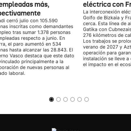
empleadas más,
eléctrica con F
pectivamente
La interconexión eléct
Golfo de Bizkaia y Fr
di cerró julio con 105.590
cerca. Esta línea de a
nas inscritas como demandantes
Gatika con Cubnezais
pleo tras sumar 1.378 personas
276 kilómetros de ca
pleadas respecto a junio. En
Los trabajos se prol
ra, el paro aumentó en 534
verano de 2027 y Azti
nas hasta alcanzar las 28.843. El
operación para garant
rno Vasco destaca que este dato
instalación se lleve 
vinculado principalmente a la
el impacto en el ecos
poración de nuevas personas al
do laboral.