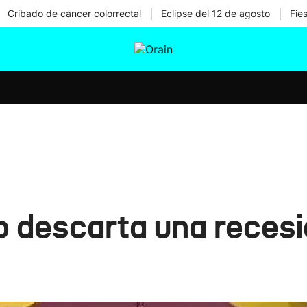
|
|
Cribado de cáncer colorrectal
Eclipse del 12 de agosto
Fie
tura
Ikusmiran
Egural
Salud
Tecnología
 descarta una recesi