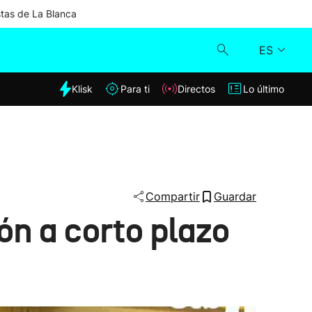
stas de La Blanca
ES
dia
Klisk
Para ti
Directos
Lo último
Klisk
Directos
Para ti
Compartir
Guardar
ón a corto plazo
Lo último