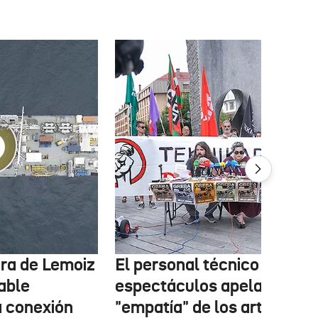
tura de Lemoiz
El personal técnico de
cable
espectáculos apela a la
a conexión
"empatía" de los artistas