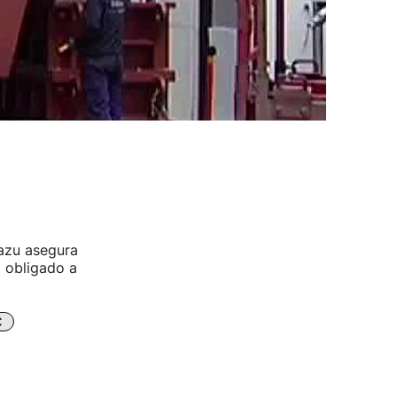
iazu asegura
á obligado a
C