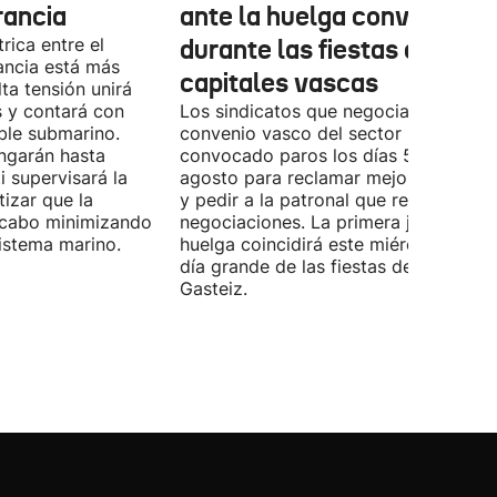
rancia
ante la huelga convocada
rica entre el
durante las fiestas de las
ancia está más
capitales vascas
lta tensión unirá
 y contará con
Los sindicatos que negocian el prime
ble submarino.
convenio vasco del sector han
ongarán hasta
convocado paros los días 5, 14 y 26 
 supervisará la
agosto para reclamar mejoras labora
izar que la
y pedir a la patronal que retome las
a cabo minimizando
negociaciones. La primera jornada de
istema marino.
huelga coincidirá este miércoles con 
día grande de las fiestas de Vitoria-
Gasteiz.