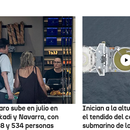
aro sube en julio en
Inician a la al
kadi y Navarra, con
el tendido del 
78 y 534 personas
submarino de l