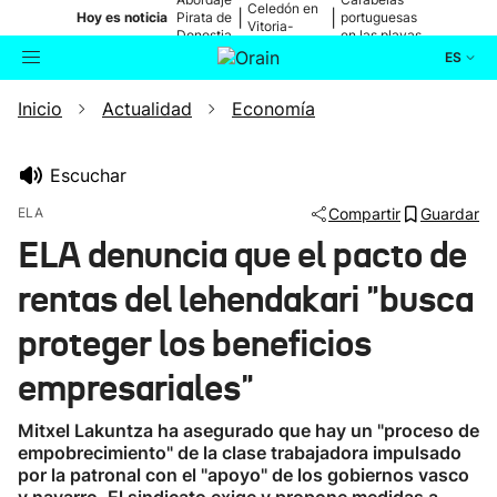
Celedón en
|
|
Hoy es noticia
Pirata de
portuguesas
Vitoria-
Donostia
en las playas
Gasteiz
ES
Inicio
Actualidad
Economía
Actualidad
Buscador
Política
Escuchar
ELA
Compartir
Guardar
Cultura
ELA denuncia que el pacto de
rentas del lehendakari "busca
Ikusmiran
proteger los beneficios
Eguraldia
empresariales"
Mitxel Lakuntza ha asegurado que hay un "proceso de
empobrecimiento" de la clase trabajadora impulsado
por la patronal con el "apoyo" de los gobiernos vasco