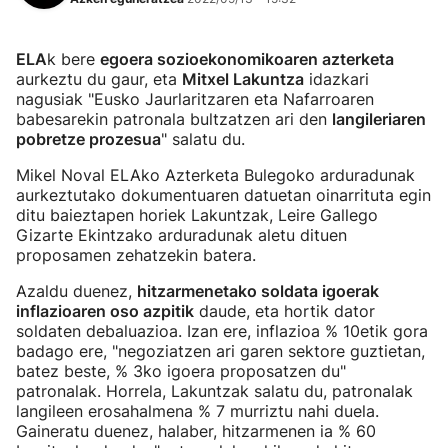
ELA
k bere
egoera sozioekonomikoaren azterketa
aurkeztu du gaur, eta
Mitxel Lakuntza
idazkari
nagusiak "Eusko Jaurlaritzaren eta Nafarroaren
babesarekin patronala bultzatzen ari den
langileriaren
pobretze prozesua
" salatu du.
Mikel Noval ELAko Azterketa Bulegoko arduradunak
aurkeztutako dokumentuaren datuetan oinarrituta egin
ditu baieztapen horiek Lakuntzak, Leire Gallego
Gizarte Ekintzako arduradunak aletu dituen
proposamen zehatzekin batera.
Azaldu duenez,
hitzarmenetako soldata igoerak
inflazioaren oso azpitik
daude, eta hortik dator
soldaten debaluazioa. Izan ere, inflazioa % 10etik gora
badago ere, "negoziatzen ari garen sektore guztietan,
batez beste, % 3ko igoera proposatzen du"
patronalak. Horrela, Lakuntzak salatu du, patronalak
langileen erosahalmena % 7 murriztu nahi duela.
Gaineratu duenez, halaber, hitzarmenen ia % 60