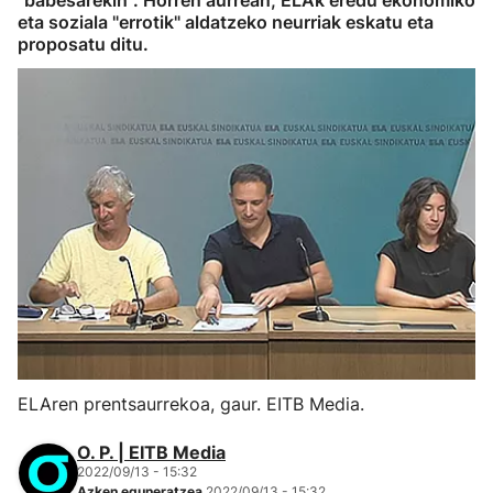
"babesarekin". Horren aurrean, ELAk eredu ekonomiko
eta soziala "errotik" aldatzeko neurriak eskatu eta
proposatu ditu.
ELAren prentsaurrekoa, gaur. EITB Media.
O. P. | EITB Media
2022/09/13 - 15:32
Azken eguneratzea
2022/09/13 - 15:32