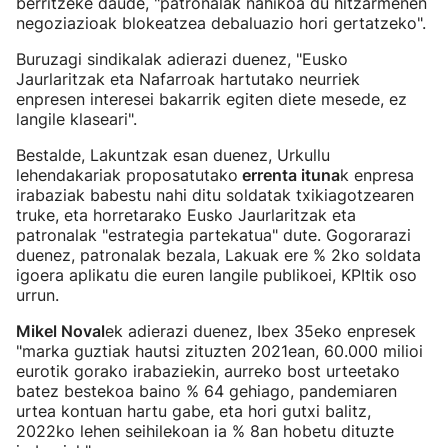
berritzeke daude, "patronalak nahikoa du hitzarmenen
negoziazioak blokeatzea debaluazio hori gertatzeko".
Buruzagi sindikalak adierazi duenez, "Eusko
Jaurlaritzak eta Nafarroak hartutako neurriek
enpresen interesei bakarrik egiten diete mesede, ez
langile klaseari".
Bestalde, Lakuntzak esan duenez, Urkullu
lehendakariak proposatutako
errenta ituna
k enpresa
irabaziak babestu nahi ditu soldatak txikiagotzearen
truke, eta horretarako Eusko Jaurlaritzak eta
patronalak "estrategia partekatua" dute. Gogorarazi
duenez, patronalak bezala, Lakuak ere % 2ko soldata
igoera aplikatu die euren langile publikoei, KPItik oso
urrun.
Mikel Noval
ek adierazi duenez, Ibex 35eko enpresek
"marka guztiak hautsi zituzten 2021ean, 60.000 milioi
eurotik gorako irabaziekin, aurreko bost urteetako
batez bestekoa baino % 64 gehiago, pandemiaren
urtea kontuan hartu gabe, eta hori gutxi balitz,
2022ko lehen seihilekoan ia % 8an hobetu dituzte