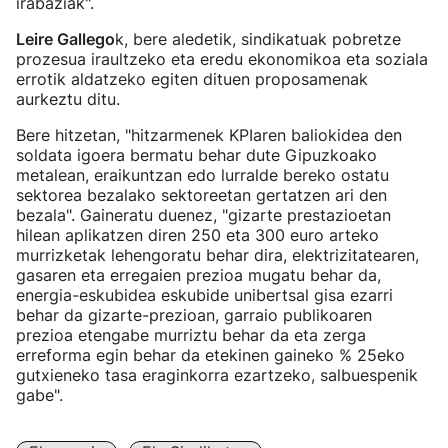
irabaziak".
Leire Gallego
k, bere aledetik, sindikatuak pobretze
prozesua iraultzeko eta eredu ekonomikoa eta soziala
errotik aldatzeko egiten dituen proposamenak
aurkeztu ditu.
Bere hitzetan, "hitzarmenek KPIaren baliokidea den
soldata igoera bermatu behar dute Gipuzkoako
metalean, eraikuntzan edo lurralde bereko ostatu
sektorea bezalako sektoreetan gertatzen ari den
bezala". Gaineratu duenez, "gizarte prestazioetan
hilean aplikatzen diren 250 eta 300 euro arteko
murrizketak lehengoratu behar dira, elektrizitatearen,
gasaren eta erregaien prezioa mugatu behar da,
energia-eskubidea eskubide unibertsal gisa ezarri
behar da gizarte-prezioan, garraio publikoaren
prezioa etengabe murriztu behar da eta zerga
erreforma egin behar da etekinen gaineko % 25eko
gutxieneko tasa eraginkorra ezartzeko, salbuespenik
gabe".