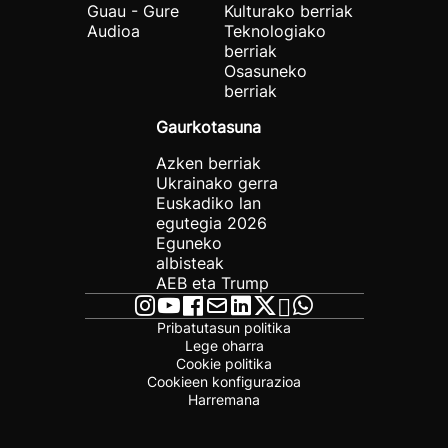
Guau - Gure
Kulturako berriak
Audioa
Teknologiako
berriak
Osasuneko
berriak
Gaurkotasuna
Azken berriak
Ukrainako gerra
Euskadiko lan
egutegia 2026
Eguneko
albisteak
AEB eta Trump
Pribatutasun politika
Lege oharra
Cookie politika
Cookieen konfigurazioa
Harremana