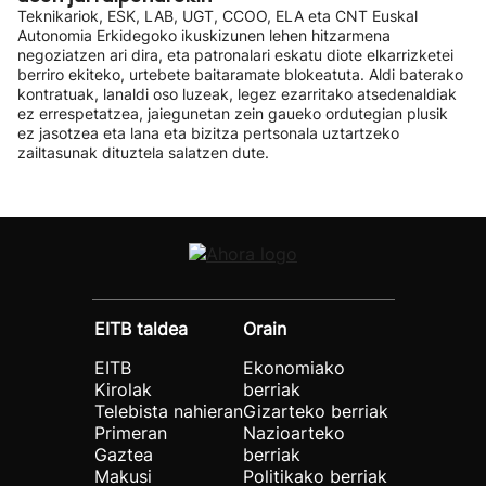
Teknikariok, ESK, LAB, UGT, CCOO, ELA eta CNT Euskal
Autonomia Erkidegoko ikuskizunen lehen hitzarmena
negoziatzen ari dira, eta patronalari eskatu diote elkarrizketei
berriro ekiteko, urtebete baitaramate blokeatuta. Aldi baterako
kontratuak, lanaldi oso luzeak, legez ezarritako atsedenaldiak
ez errespetatzea, jaiegunetan zein gaueko ordutegian plusik
ez jasotzea eta lana eta bizitza pertsonala uztartzeko
zailtasunak dituztela salatzen dute.
EITB taldea
Orain
EITB
Ekonomiako
Kirolak
berriak
Telebista nahieran
Gizarteko berriak
Primeran
Nazioarteko
Gaztea
berriak
Makusi
Politikako berriak