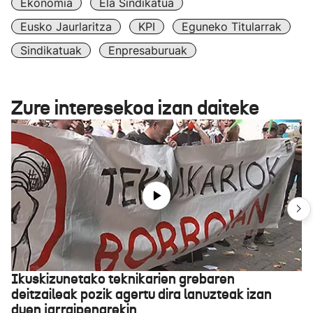
Ekonomia
Ela Sindikatua
Eusko Jaurlaritza
KPI
Eguneko Titularrak
Sindikatuak
Enpresaburuak
Zure interesekoa izan daiteke
Ikuskizunetako teknikarien grebaren
deitzaileak pozik agertu dira lanuzteak izan
duen jarraipenarekin