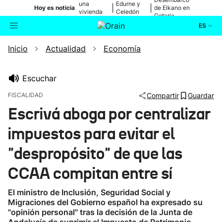
una
Edurne y
|
|
Hoy es noticia
de Elkano en
vivienda
Celedón
Getaria
de Bilbao
Txiki
ES
Inicio
Actualidad
Economía
Actualidad
Buscador
Política
Escuchar
FISCALIDAD
Compartir
Guardar
Cultura
Escrivá aboga por centralizar
impuestos para evitar el
Ikusmiran
"despropósito" de que las
Eguraldia
CCAA compitan entre sí
El ministro de Inclusión, Seguridad Social y
Migraciones del Gobierno español ha expresado su
"opinión personal" tras la decisión de la Junta de