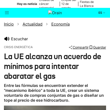
Fiestas de
|
|
Hoy es noticia
cáncer
12 de
La Blanca
colorrectal
agosto
ES
Inicio
Actualidad
Economía
Actualidad
Buscador
Política
Escuchar
CRISIS ENERGÉTICA
Compartir
Guardar
Cultura
La UE alcanza un acuerdo de
mínimos para intentar
Ikusmiran
abaratar el gas
Eguraldia
Entre las fórmulas se encuentran extender el
"mecanismo ibérico" a toda la UE, crear un sistema
voluntario de compras conjuntas de gas o diseñar un
tope al precio de ese hidrocarburo.