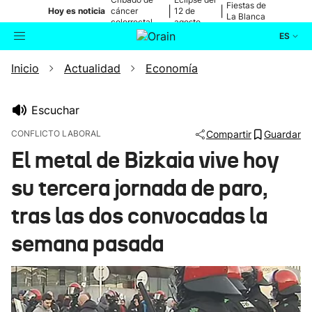
Fiestas de
|
|
Hoy es noticia
cáncer
12 de
La Blanca
colorrectal
agosto
ES
Inicio
Actualidad
Economía
Actualidad
Buscador
Política
Escuchar
CONFLICTO LABORAL
Compartir
Guardar
Cultura
El metal de Bizkaia vive hoy
su tercera jornada de paro,
Ikusmiran
tras las dos convocadas la
Eguraldia
semana pasada