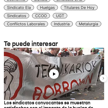
Sindicato Ela
Huelgas
Titulares De Hoy
Sindicatos
CCOO
UGT
Conflictos Laborales
Industria
Metalurgia
Te puede interesar
Los sindicatos convocantes se muestran