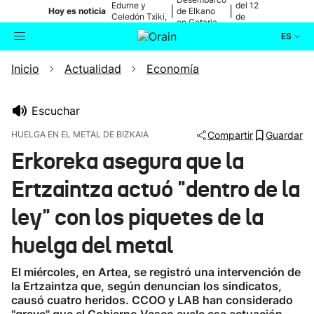
Edurne y
del 12
|
|
Hoy es noticia
de Elkano
Celedón Txiki,
de
en Getaria
en directo
agosto
ES
Inicio
Actualidad
Economía
Actualidad
Buscador
Política
Escuchar
HUELGA EN EL METAL DE BIZKAIA
Compartir
Guardar
Cultura
Erkoreka asegura que la
Ertzaintza actuó "dentro de la
Ikusmiran
ley" con los piquetes de la
Eguraldia
huelga del metal
El miércoles, en Artea, se registró una intervención de
la Ertzaintza que, según denuncian los sindicatos,
causó cuatro heridos. CCOO y LAB han considerado