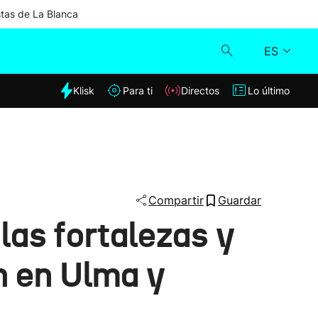
stas de La Blanca
ES
dia
Klisk
Para ti
Directos
Lo último
Klisk
Directos
Para ti
Compartir
Guardar
las fortalezas y
Lo último
n en Ulma y