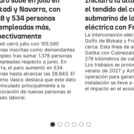
aro sube en julio en
Inician a la al
kadi y Navarra, con
el tendido del 
78 y 534 personas
submarino de l
empleadas más,
eléctrica con F
pectivamente
La interconexión eléct
Golfo de Bizkaia y Fr
di cerró julio con 105.590
cerca. Esta línea de a
nas inscritas como demandantes
Gatika con Cubnezais
pleo tras sumar 1.378 personas
276 kilómetros de ca
pleadas respecto a junio. En
Los trabajos se prol
ra, el paro aumentó en 534
verano de 2027 y Azti
nas hasta alcanzar las 28.843. El
operación para garant
rno Vasco destaca que este dato
instalación se lleve 
vinculado principalmente a la
el impacto en el ecos
poración de nuevas personas al
do laboral.