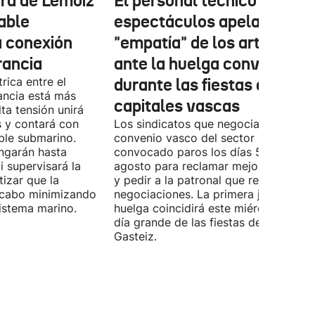
tura de Lemoiz
El personal técnico de
cable
espectáculos apela a la
a conexión
"empatía" de los artistas
rancia
ante la huelga convocada
rica entre el
durante las fiestas de las
ancia está más
capitales vascas
lta tensión unirá
 y contará con
Los sindicatos que negocian el prime
ble submarino.
convenio vasco del sector han
ongarán hasta
convocado paros los días 5, 14 y 26 
 supervisará la
agosto para reclamar mejoras labora
izar que la
y pedir a la patronal que retome las
a cabo minimizando
negociaciones. La primera jornada de
istema marino.
huelga coincidirá este miércoles con 
día grande de las fiestas de Vitoria-
Gasteiz.