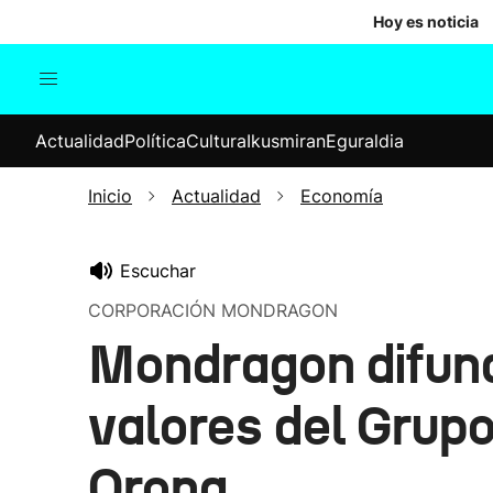
Hoy es noticia
Actualidad
Política
Cul
Actualidad
Política
Cultura
Ikusmiran
Eguraldia
Sociedad
Elecciones
Economía
Inicio
Actualidad
Economía
Internacional
Escuchar
CORPORACIÓN MONDRAGON
Mondragon difunde
valores del Grup
Orona