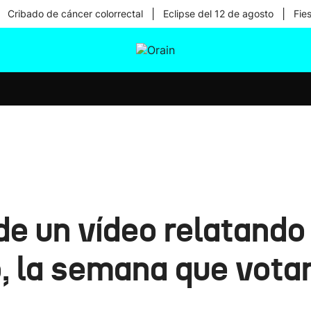
|
|
Cribado de cáncer colorrectal
Eclipse del 12 de agosto
Fie
tura
Ikusmiran
Egural
Salud
Tecnología
 un vídeo relatando 
o, la semana que vota