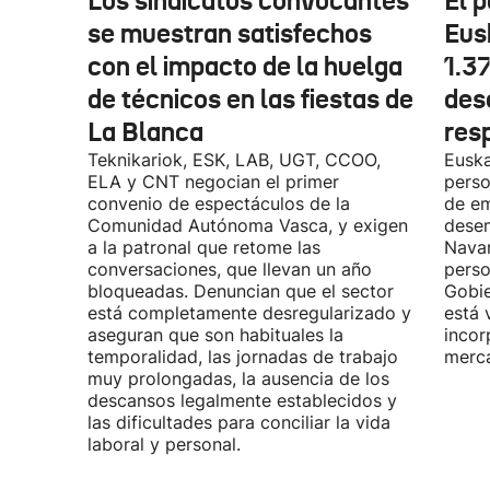
Los sindicatos convocantes
El p
se muestran satisfechos
Eus
con el impacto de la huelga
1.3
de técnicos en las fiestas de
des
La Blanca
res
Teknikariok, ESK, LAB, UGT, CCOO,
Euska
ELA y CNT negocian el primer
perso
convenio de espectáculos de la
de em
Comunidad Autónoma Vasca, y exigen
desem
a la patronal que retome las
Navar
conversaciones, que llevan un año
perso
bloqueadas. Denuncian que el sector
Gobie
está completamente desregularizado y
está 
aseguran que son habituales la
incor
temporalidad, las jornadas de trabajo
merca
muy prolongadas, la ausencia de los
descansos legalmente establecidos y
las dificultades para conciliar la vida
laboral y personal.