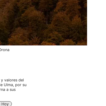
 Orona
y valores del
de Ulma, por su
rna a sus
e Hoy