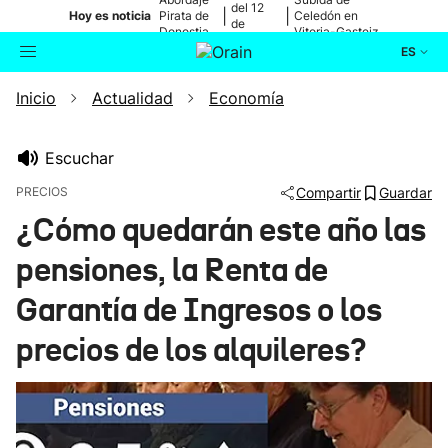
del 12
|
|
Hoy es noticia
Pirata de
Celedón en
de
Donostia
Vitoria-Gasteiz
agosto
ES
Inicio
Actualidad
Economía
Actualidad
Buscador
Política
Escuchar
PRECIOS
Compartir
Guardar
Cultura
¿Cómo quedarán este año las
pensiones, la Renta de
Ikusmiran
Garantía de Ingresos o los
Eguraldia
precios de los alquileres?