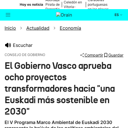
Celedón en
|
|
Hoy es noticia
Pirata de
portuguesas
Vitoria-
Donostia
en las playas
Gasteiz
ES
Inicio
Actualidad
Economía
Actualidad
Buscador
Política
Escuchar
CONSEJO DE GOBIERNO
Compartir
Guardar
Cultura
El Gobierno Vasco aprueba
ocho proyectos
Ikusmiran
transformadores hacia "una
Eguraldia
Euskadi más sostenible en
2030"
El V Programa Marco Ambiental de Euskadi 2030