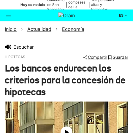
compases
|
|
Hoy es noticia
de San
altas y
de La
Sebastián
tormentas
Blanca
ES
Inicio
Actualidad
Economía
Actualidad
Buscador
Política
Escuchar
HIPOTECAS
Compartir
Guardar
Cultura
Los bancos endurecen los
criterios para la concesión de
Ikusmiran
hipotecas
Eguraldia