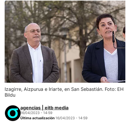
Izagirre, Aizpurua e Iriarte, en San Sebastián. Foto: EH
Bildu
agencias | eitb media
16/04/2023 - 14:59
Última actualización
16/04/2023 - 14:59