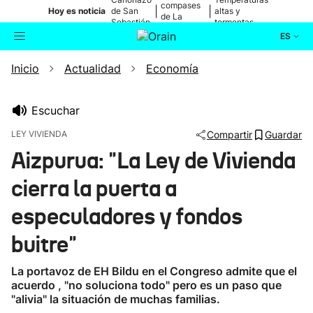
compases
|
|
Hoy es noticia
de San
altas y
de La
Sebastián
tormentas
Blanca
ES
Inicio
Actualidad
Economía
Actualidad
Buscador
Política
Escuchar
LEY VIVIENDA
Compartir
Guardar
Cultura
Aizpurua: "La Ley de Vivienda
cierra la puerta a
Ikusmiran
especuladores y fondos
Eguraldia
buitre"
La portavoz de EH Bildu en el Congreso admite que el
acuerdo , "no soluciona todo" pero es un paso que
"alivia" la situación de muchas familias.