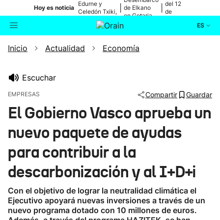
Edurne y
del 12
|
|
Hoy es noticia
de Elkano
Celedón Txiki,
de
en Getaria
en directo
agosto
ES
Inicio
Actualidad
Economía
Actualidad
Buscador
Política
Escuchar
EMPRESAS
Compartir
Guardar
Cultura
El Gobierno Vasco aprueba un
nuevo paquete de ayudas
Ikusmiran
para contribuir a la
Eguraldia
descarbonización y al I+D+i
Con el objetivo de lograr la neutralidad climática el
Ejecutivo apoyará nuevas inversiones a través de un
nuevo programa dotado con 10 millones de euros.